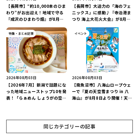
【長岡市】“約10,000本のひま
【長岡市】大迫力の「海のフェ
わり”がお出迎え！地域で守る
ニックス」に感動♪『寺泊港ま
『成沢のひまわり畑』が8月中
つり 海上大花火大会』が8月7
旬まで見頃♪夏休みは長岡の魅
日に開催！海と夜空を彩る“約
力を満喫しよう！
5,000発の花火”を楽しもう♪
特集・まとめ記事
イベント
2026年08月03日
2026年08月03日
【2026年7月】新潟で話題にな
【南魚沼市】八海山ロープウェ
った地域ニューストップ10を発
ーで『夏の天空雪まつり in 八
表！「らぁめん しょうがの空」
海山』が8月8日より開催！天然
や「ラーメン豚山」など開店・
雪を使った「そり遊びゲレン
閉店の注目記事をランキングで
デ」が登場♪
ご紹介♪
同じカテゴリーの記事