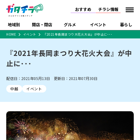
おすすめ
チラシ情報
地域別
開店・閉店
グルメ
イベント
暮らし
HOME
イベント
『2021年長岡まつり大花火大会』が中止に･･･
食品スーパー・コンビ
戸建住宅・マンショ
特売セール
インタビュー
ニ
ン・土地
『2021年長岡まつり大花火大会』が中
住宅メーカー・工務
新潟市
開店
ラーメン
体験・販売
施設・ショップ
下越
閉店
現地レポート
祭り・伝統行事
店
止に･･･
ショッピングモール・
ドラッグストア・ホーム
特集・まとめ記事
大型施設
センター
配信日：2021年05月13日 更新日：2021年07月30日
食品メーカー・県産
リニューアル・移転
休業
開店まとめ
閉店まとめ
中越
和食
趣味・展示会
上越
洋食
ライブ・コンサート
品
中越
イベント
新潟市・開店
新潟市・閉店
長岡市・開店
セツコママ
ランキング
新潟人
キャンペーン
ファッション
生活サービス
長岡市・閉店
上越市・開店
上越市・閉店
開店まとめ
閉店まとめ
人気記事まとめ
定食まとめ
にいがた酒の陣・新潟
習い事・塾
アパレル・雑貨
フィットネス・ジム
佐渡
スイーツ
スポーツ
ランチ
ラーメン・開店
ラーメン・閉店
酒月
ラーメンまとめ
飲食店まとめ
観光スポット
温泉・入浴
ホテル
旅館
水族館
インテリア・雑貨
外食・テイクアウト
リラクゼーション・整体
スキー場
リユース・買取
新車・中古車・カー用品
旅行・レジャー
家電・携帯電話
新潟市中央区
ご当地グルメ
セミナー・講演会
新潟市東区
食べ歩き
子ども向け
テイクアウト
新潟市西区
花火大会
新潟市北区
季節・期間限定
入場無料
病院・クリニック
イオンモール
ラブラ万代・ラブラ2
冠婚葬祭
習い事・塾
通販・EC
イベント
求人