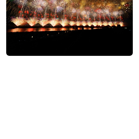
新潟市南区
カフェ
住宅展示場
居酒屋・バー
新潟市江南区
完成見学会
焼肉
学生スポーツ
新潟市秋葉区
パスタ
アルビレックス
新潟市西蒲区
ビルボードプレイスBP
新潟伊勢丹
ピア万代
官公庁・自治体
新潟市 チラシ
長岡・見附 チラシ
村上・関川
パン・ベーカリー
新発田・聖籠
タレカツ・豚カツ
胎内・粟島
デカ盛り・大盛り
リバーサイド千秋
パティオPATIO
上越・妙高・糸魚川 チラシ
注目 チラシ
週末セール
三条・加茂・田上
旨辛・激辛
定食・町定食
五泉・阿賀野・阿賀
海鮮・鮨
燕・弥彦
そば・うどん
火曜セール
オープン・リニューアルセール
長岡・見附
日本酒・新潟清酒
小千谷・十日町・津南
ワイン・クラフトビール
魚沼・南魚沼・湯沢
周年祭・感謝祭セール
年末・初売りセール
柏崎・刈羽・出雲崎
ケーキ・パフェ
ビアガーデン・暑気払い
上越・妙高・糸魚川
忘新年会・歓送迎会