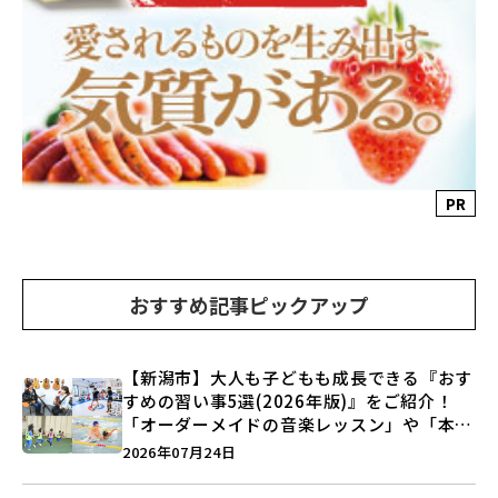
PR
おすすめ記事ピックアップ
【新潟市】大人も子どもも成長できる『おす
すめの習い事5選(2026年版)』をご紹介！
「オーダーメイドの音楽レッスン」や「本格
キックボクシング」で新しい自分を見つけよ
2026年07月24日
う♪