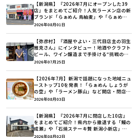
【新潟県】『2026年7月にオープンした39
店』をまとめてご紹介！人気ラーメン店の新
ブランド「らぁめん 鳥紬麦」や「らぁめん
しょうがの空」など盛りだくさん♪
2026年08月01日
【弥彦村】『酒屋やよい・三代目店主の羽生
雅克さん』にインタビュー！地酒やクラフト
ビール、ワイン醸造まで手掛ける“挑戦の歴
史”に迫る♪
2026年07月25日
【2026年7月】新潟で話題になった地域ニュ
ーストップ10を発表！「らぁめん しょうが
の空」や「ラーメン豚山」など開店・閉店の
注目記事をランキングでご紹介♪
2026年08月03日
【新潟県】『2026年7月に閉店した10店』
をまとめてご紹介！県内から撤退する「鰻の
成瀬」や「石焼ステーキ贅 新潟小新店」が
営業に幕…。
2026年08月02日