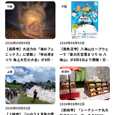
中越
中越
2026年08月04日
2026年08月03日
【長岡市】大迫力の「海のフェ
【南魚沼市】八海山ロープウェ
ニックス」に感動♪『寺泊港ま
ーで『夏の天空雪まつり in 八
つり 海上大花火大会』が8月7
海山』が8月8日より開催！天然
日に開催！海と夜空を彩る“約
雪を使った「そり遊びゲレン
5,000発の花火”を楽しもう♪
デ」が登場♪
上越
新潟市
2026年08月02日
2026年08月02日
【新潟市】『シーナシーナ丸大
【上越市】『山のうえ真夏の雪