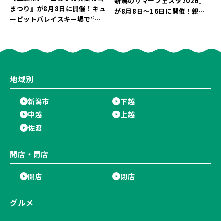
新潟のサマーフェスタ2026』
まつり』が8月8日に開催！キュ
が8月8日～16日に開催！親子
ーピットバレイスキー場で“真
で楽しめる夏休みイベント「ち
夏の雪遊び＆夜の花火大会”を
ょこっと けしごむてん」は入場
楽しもう♪
無料♪
地域別
新潟市
下越
中越
上越
佐渡
開店・閉店
開店
閉店
グルメ