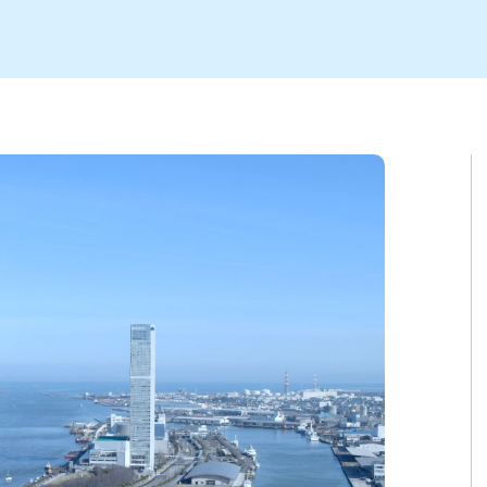
ト
区
大会
新潟市北区
季節・期間限定
入場無料
新潟市南区
住宅展示場
カフェ
新潟市江南区
完成見学会
居酒屋・バー
学生スポーツ
新潟市秋葉区
焼肉
パスタ
ア
新潟市 チラシ
長岡・見附 チラシ
上越・妙高・糸魚川 チラシ
茂・田上
・町定食
五泉・阿賀野・阿賀
海鮮・鮨
そば・うどん
燕・弥彦
日本酒・新潟清酒
長岡・見附
小千谷
ワイン
ール
周年祭・感謝祭セール
年末・初売りセール
川
送迎会