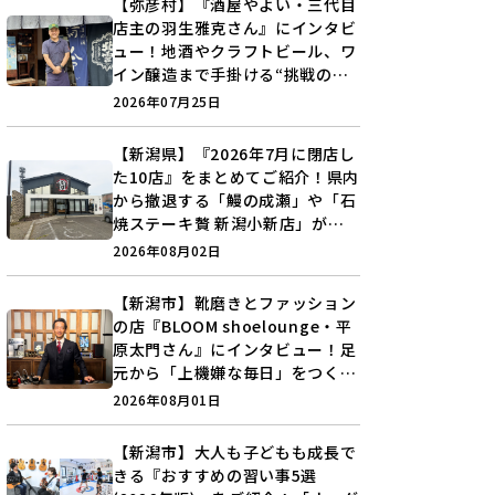
【弥彦村】『酒屋やよい・三代目
店主の羽生雅克さん』にインタビ
ュー！地酒やクラフトビール、ワ
イン醸造まで手掛ける“挑戦の歴
史”に迫る♪
2026年07月25日
【新潟県】『2026年7月に閉店し
た10店』をまとめてご紹介！県内
から撤退する「鰻の成瀬」や「石
焼ステーキ贅 新潟小新店」が営
業に幕…。
2026年08月02日
【新潟市】靴磨きとファッション
の店『BLOOM shoelounge・平
原太門さん』にインタビュー！足
元から「上機嫌な毎日」をつくる
装いの提案とは？
2026年08月01日
【新潟市】大人も子どもも成長で
きる『おすすめの習い事5選