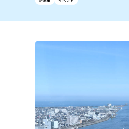
新潟市
イベント
新潟市中央区
ご当地グルメ
セミナー・講演会
新潟市東区
食べ歩き
子ども向け
テイクアウ
新潟市西
花火
イベント
求人
官公庁・自治体
新発田・聖籠
デカ盛り・大盛り
胎内・粟島
旨辛・激辛
三条・加
定食
火曜セール
オープン・リニューアルセ
柏崎・刈羽・出雲崎
ビアガーデン・暑気払い
上越・妙高・糸魚
忘新年会・歓