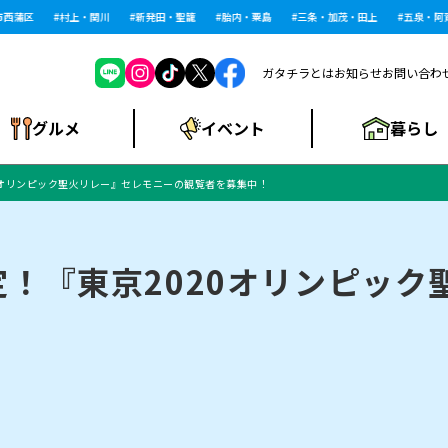
蒲区
村上・関川
新発田・聖籠
胎内・粟島
三条・加茂・田上
五泉・阿賀
ガタチラとは
お知らせ
お問い合わ
暮らし
グルメ
イベント
0オリンピック聖火リレー』セレモニーの観覧者を募集中！
ショッピングモー
戸建住宅・マンショ
住宅メーカー・工
食品メーカー・県
特集・まとめ記
ル・大型施設
ン・土地
下越
閉店
現地レポート
祭り・伝統行事
インタビュー
中越
和食
趣味・展示会
務店
産品
事
！『東京2020オリンピック
！
にいがた酒の陣・新
め
トネス・ジム
キャンペーン
閉店まとめ
開店まとめ
観光スポット
新潟市・開店
閉店まとめ
温泉・入浴
新潟市・閉店
人気記事まとめ
ホテル
長岡市・開店
旅館
定食
水
生活サービス
潟酒月
ランチ
リニック
メン・閉店
イオンモール
ラブラ万代・ラブラ2
ビルボードプレイ
新車・中古車・カー用品
旅行・レジャー
家電・携帯電話