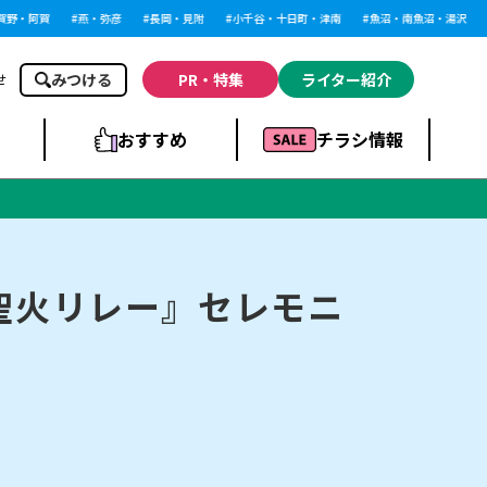
野・阿賀
燕・弥彦
長岡・見附
小千谷・十日町・津南
魚沼・南魚沼・湯沢
みつける
PR・特集
ライター紹介
せ
おすすめ
チラシ情報
ドラッグストア・ホ
ライブ・コンサー
ームセンター
上越
洋食
ト
聖火リレー』セレモニ
まとめ
族館
長岡市・閉店
リラクゼーション・整体
ラーメンまとめ
上越市・開店
飲食店まとめ
スBP
新潟伊勢丹
ピア万代
冠婚葬祭
習い事・塾
通販・EC