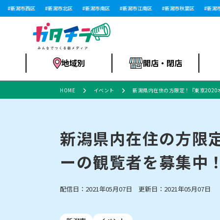
新潟市西区
新潟市北区
新潟市南区
新潟市江南区
新潟市秋葉区
新潟市西
地域別
開店・閉店
HOME
イベント
新潟県内在住の方限定！『東京202
食品スーパー・コ
新潟市
開店
ラーメン
体験・販売
施設・ショップ
特売セール
ンビニ
新潟県内在住の方限定
ーの観覧者を募集中
リニューアル・移転
習い事・塾
セツコママ
アパレル・雑貨
ランキング
休業
新潟人
開店まと
フィッ
ファッション
佐渡
スイーツ
スポーツ
上越市・閉店
スキー場
リユース・買取
ラーメン・開店
病院・ク
ラー
配信日：2021年05月07日 更新日：2021年05月07日
リバーサイド千秋
パティオPATIO
インテリア・雑貨
外食・テイクアウト