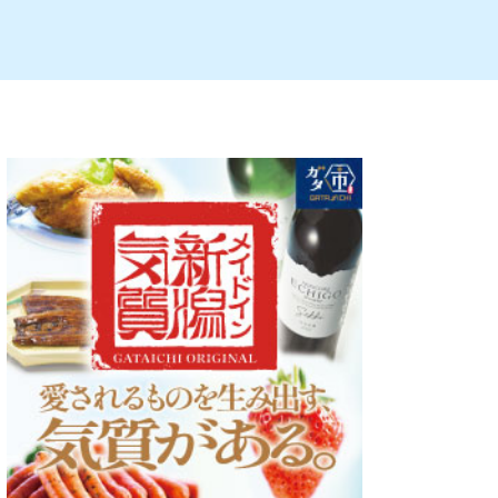
ルビレックス
新潟市西蒲区
パン・ベーカリー
村上・関川
タレカツ・豚カツ
注目 チラシ
週末セール
・十日町・津南
・クラフトビール
魚沼・南魚沼・湯沢
ケーキ・パフェ