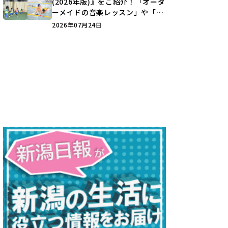
(2026年版)』をご紹介！「オーダ
ーメイドの音楽レッスン」や「本
格キックボクシング」で新しい自
2026年07月24日
分を見つけよう♪