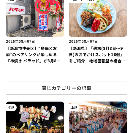
継続！
2026年08月07日
2026年08月07日
【新潟市中央区】“鳥串×お
【新潟県】『週末(8月8日～9
酒”のペアリングが楽しめる
日)のおでかけスポット10選』
『串焼き バラッド』が8月8日
をご紹介！地域密着型の複合施
にオープン！厳選した地酒もラ
設「めぐり舎」や「シーナシー
インアップ♪
ナ丸大新潟のサマーフェスタ
2026」がおすすめ♪
同じカテゴリーの記事
中越
上越