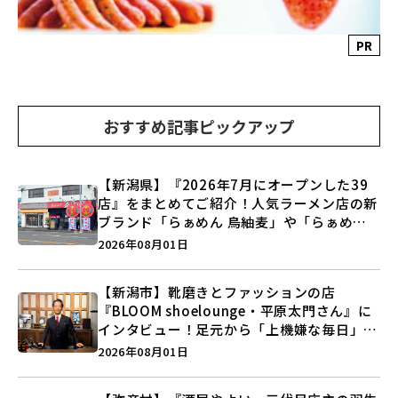
PR
おすすめ記事ピックアップ
【新潟県】『2026年7月にオープンした39
店』をまとめてご紹介！人気ラーメン店の新
ブランド「らぁめん 鳥紬麦」や「らぁめん
しょうがの空」など盛りだくさん♪
2026年08月01日
【新潟市】靴磨きとファッションの店
『BLOOM shoelounge・平原太門さん』に
インタビュー！足元から「上機嫌な毎日」を
つくる装いの提案とは？
2026年08月01日