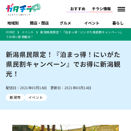
おすすめ
チラシ情報
地域別
開店・閉店
グルメ
イベント
暮らし
HOME
イベント
新潟県民限定！『泊まっ得！にいがた県民割キャンペーン』
でお得に新潟観光！
食品スーパー・コンビ
戸建住宅・マンショ
特売セール
インタビュー
ニ
ン・土地
住宅メーカー・工務
新潟県民限定！『泊まっ得！にいがた
新潟市
開店
ラーメン
体験・販売
施設・ショップ
下越
閉店
現地レポート
祭り・伝統行事
店
県民割キャンペーン』でお得に新潟観
ショッピングモール・
ドラッグストア・ホーム
特集・まとめ記事
大型施設
センター
光！
食品メーカー・県産
リニューアル・移転
休業
開店まとめ
閉店まとめ
中越
和食
趣味・展示会
上越
洋食
ライブ・コンサート
品
新潟市・開店
新潟市・閉店
長岡市・開店
配信日：2021年03月14日 更新日：2021年03月14日
セツコママ
ランキング
新潟人
キャンペーン
ファッション
生活サービス
長岡市・閉店
上越市・開店
上越市・閉店
開店まとめ
閉店まとめ
人気記事まとめ
定食まとめ
新潟市
イベント
にいがた酒の陣・新潟
習い事・塾
アパレル・雑貨
フィットネス・ジム
佐渡
スイーツ
スポーツ
ランチ
ラーメン・開店
ラーメン・閉店
酒月
ラーメンまとめ
飲食店まとめ
観光スポット
温泉・入浴
ホテル
旅館
水族館
インテリア・雑貨
外食・テイクアウト
リラクゼーション・整体
スキー場
リユース・買取
新車・中古車・カー用品
旅行・レジャー
家電・携帯電話
新潟市中央区
ご当地グルメ
セミナー・講演会
新潟市東区
食べ歩き
子ども向け
テイクアウト
新潟市西区
花火大会
新潟市北区
季節・期間限定
入場無料
病院・クリニック
イオンモール
ラブラ万代・ラブラ2
冠婚葬祭
習い事・塾
通販・EC
イベント
求人