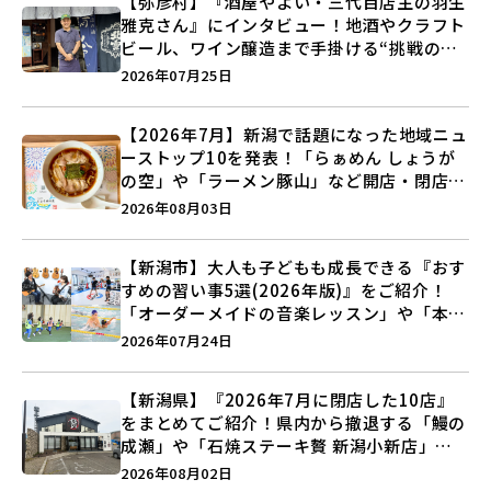
【弥彦村】『酒屋やよい・三代目店主の羽生
雅克さん』にインタビュー！地酒やクラフト
ビール、ワイン醸造まで手掛ける“挑戦の歴
史”に迫る♪
2026年07月25日
【2026年7月】新潟で話題になった地域ニュ
ーストップ10を発表！「らぁめん しょうが
の空」や「ラーメン豚山」など開店・閉店の
注目記事をランキングでご紹介♪
2026年08月03日
【新潟市】大人も子どもも成長できる『おす
すめの習い事5選(2026年版)』をご紹介！
「オーダーメイドの音楽レッスン」や「本格
キックボクシング」で新しい自分を見つけよ
2026年07月24日
う♪
【新潟県】『2026年7月に閉店した10店』
をまとめてご紹介！県内から撤退する「鰻の
成瀬」や「石焼ステーキ贅 新潟小新店」が
営業に幕…。
2026年08月02日