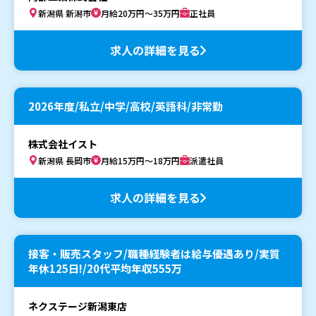
新潟県 新潟市
月給20万円～35万円
正社員
求人の詳細を見る
2026年度/私立/中学/高校/英語科/非常勤
株式会社イスト
新潟県 長岡市
月給15万円～18万円
派遣社員
求人の詳細を見る
接客・販売スタッフ/職種経験者は給与優遇あり/実質
年休125日!/20代平均年収555万
ネクステージ新潟東店