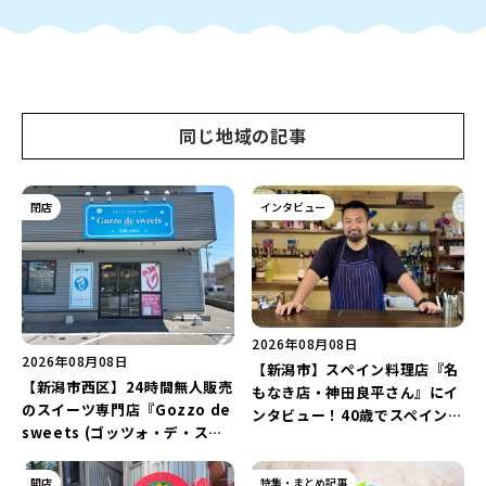
同じ地域の記事
閉店
インタビュー
2026年08月08日
2026年08月08日
【新潟市】スペイン料理店『名
【新潟市西区】24時間無人販売
もなき店・神田良平さん』にイ
のスイーツ専門店『Gozzo de
ンタビュー！40歳でスペインへ
sweets (ゴッツォ・デ・スイ
渡り、“美食の街”の魅力を古町
ーツ) 新潟本店』が8月9日に閉
で届ける♪
店…。一部商品は姉妹店で販売
開店
特集・まとめ記事