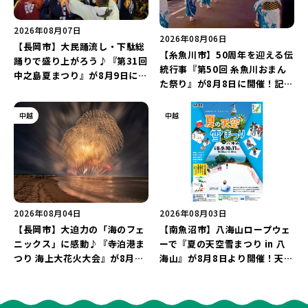
2026年08月07日
2026年08月06日
【長岡市】大民踊流し・下駄総
【糸魚川市】50周年を迎える伝
踊りで盛り上がろう♪『第31回
統行事『第50回 糸魚川おまん
中之島夏まつり』が8月9日に開
た祭り』が8月8日に開催！記念
催！“新潟アルビレックスBB選
企画の新潟プロレス＆東京力車
手”のシュート対決は必見♪
を楽しもう♪
中越
中越
2026年08月04日
2026年08月03日
【長岡市】大迫力の「海のフェ
【南魚沼市】八海山ロープウェ
ニックス」に感動♪『寺泊港ま
ーで『夏の天空雪まつり in 八
つり 海上大花火大会』が8月7
海山』が8月8日より開催！天然
日に開催！海と夜空を彩る“約
雪を使った「そり遊びゲレン
5,000発の花火”を楽しもう♪
デ」が登場♪