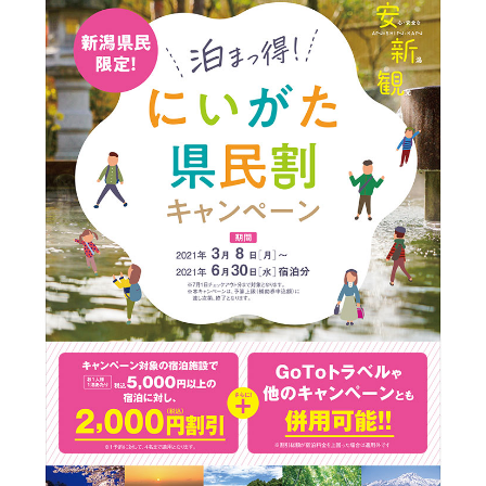
新潟市南区
カフェ
住宅展示場
居酒屋・バー
新潟市江南区
完成見学会
焼肉
学生スポーツ
新潟市秋葉区
パスタ
アルビレックス
新潟市西蒲区
ビルボードプレイスBP
新潟伊勢丹
ピア万代
官公庁・自治体
新潟市 チラシ
長岡・見附 チラシ
村上・関川
パン・ベーカリー
新発田・聖籠
タレカツ・豚カツ
胎内・粟島
デカ盛り・大盛り
リバーサイド千秋
パティオPATIO
上越・妙高・糸魚川 チラシ
注目 チラシ
週末セール
三条・加茂・田上
旨辛・激辛
定食・町定食
五泉・阿賀野・阿賀
海鮮・鮨
燕・弥彦
そば・うどん
火曜セール
オープン・リニューアルセール
長岡・見附
日本酒・新潟清酒
小千谷・十日町・津南
ワイン・クラフトビール
魚沼・南魚沼・湯沢
周年祭・感謝祭セール
年末・初売りセール
柏崎・刈羽・出雲崎
ケーキ・パフェ
ビアガーデン・暑気払い
上越・妙高・糸魚川
忘新年会・歓送迎会