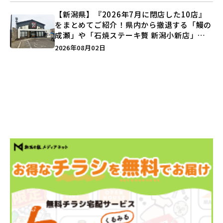
【新潟県】『2026年7月に閉店した10店』
をまとめてご紹介！県内から撤退する「鰻の
成瀬」や「石焼ステーキ贅 新潟小新店」が
営業に幕…。
2026年08月02日