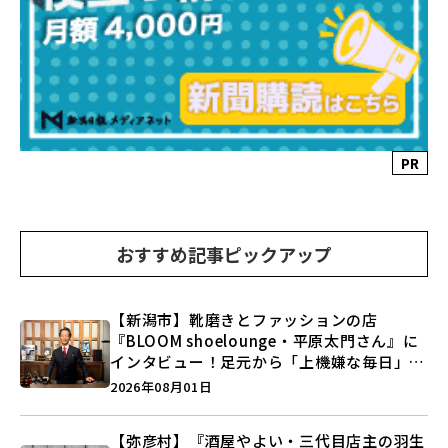
PR
おすすめ記事ピックアップ
【新潟市】靴磨きとファッションの店
『BLOOM shoelounge・平原太門さん』に
インタビュー！足元から「上機嫌な毎日」を
つくる装いの提案とは？
2026年08月01日
【弥彦村】『酒屋やよい・三代目店主の羽生