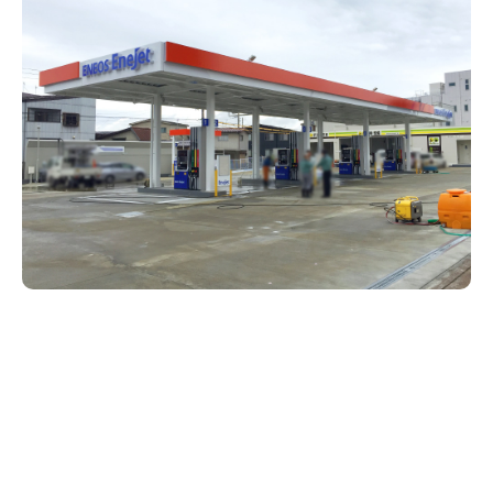
新潟市南区
カフェ
住宅展示場
居酒屋・バー
新潟市江南区
完成見学会
焼肉
学生スポーツ
新潟市秋葉区
パスタ
アルビレックス
新潟市西蒲区
ビルボードプレイスBP
新潟伊勢丹
ピア万代
官公庁・自治体
新潟市 チラシ
長岡・見附 チラシ
村上・関川
パン・ベーカリー
新発田・聖籠
タレカツ・豚カツ
胎内・粟島
デカ盛り・大盛り
リバーサイド千秋
パティオPATIO
上越・妙高・糸魚川 チラシ
注目 チラシ
週末セール
三条・加茂・田上
旨辛・激辛
定食・町定食
五泉・阿賀野・阿賀
海鮮・鮨
燕・弥彦
そば・うどん
火曜セール
オープン・リニューアルセール
長岡・見附
日本酒・新潟清酒
小千谷・十日町・津南
ワイン・クラフトビール
魚沼・南魚沼・湯沢
周年祭・感謝祭セール
年末・初売りセール
柏崎・刈羽・出雲崎
ケーキ・パフェ
ビアガーデン・暑気払い
上越・妙高・糸魚川
忘新年会・歓送迎会