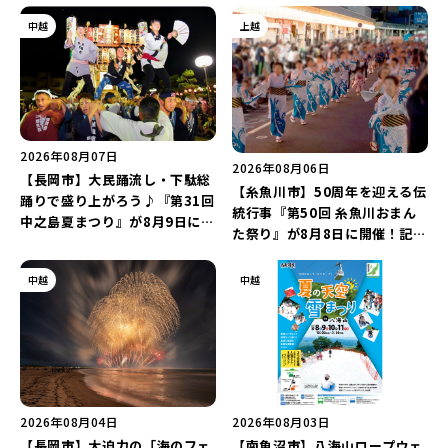
中越
上越
2026年08月07日
2026年08月06日
【長岡市】大民踊流し・下駄総
【糸魚川市】50周年を迎える伝
踊りで盛り上がろう♪『第31回
統行事『第50回 糸魚川おまん
中之島夏まつり』が8月9日に開
た祭り』が8月8日に開催！記念
催！“新潟アルビレックスBB選
企画の新潟プロレス＆東京力車
手”のシュート対決は必見♪
を楽しもう♪
中越
中越
2026年08月04日
2026年08月03日
【長岡市】大迫力の「海のフェ
【南魚沼市】八海山ロープウェ