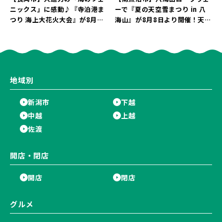
ニックス」に感動♪『寺泊港ま
ーで『夏の天空雪まつり in 八
つり 海上大花火大会』が8月7
海山』が8月8日より開催！天然
日に開催！海と夜空を彩る“約
雪を使った「そり遊びゲレン
5,000発の花火”を楽しもう♪
デ」が登場♪
地域別
新潟市
下越
中越
上越
佐渡
開店・閉店
開店
閉店
グルメ