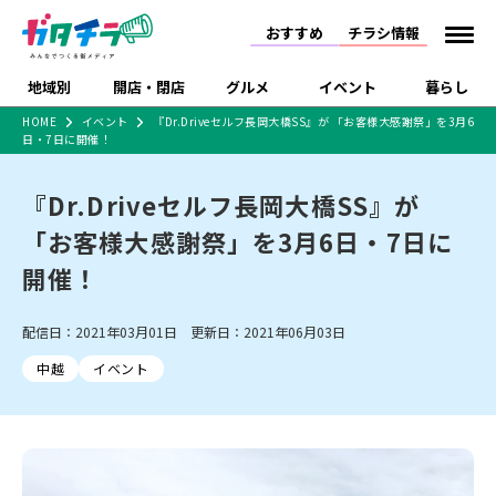
おすすめ
チラシ情報
地域別
開店・閉店
グルメ
イベント
暮らし
HOME
イベント
『Dr.Driveセルフ長岡大橋SS』が 「お客様大感謝祭」を3月6
日・7日に開催！
食品スーパー・コンビ
戸建住宅・マンショ
特売セール
インタビュー
ニ
ン・土地
住宅メーカー・工務
『Dr.Driveセルフ長岡大橋SS』が
新潟市
開店
ラーメン
体験・販売
施設・ショップ
下越
閉店
現地レポート
祭り・伝統行事
店
「お客様大感謝祭」を3月6日・7日に
ショッピングモール・
ドラッグストア・ホーム
特集・まとめ記事
大型施設
センター
開催！
食品メーカー・県産
リニューアル・移転
休業
開店まとめ
閉店まとめ
中越
和食
趣味・展示会
上越
洋食
ライブ・コンサート
品
新潟市・開店
新潟市・閉店
長岡市・開店
配信日：2021年03月01日 更新日：2021年06月03日
セツコママ
ランキング
新潟人
キャンペーン
ファッション
生活サービス
長岡市・閉店
上越市・開店
上越市・閉店
開店まとめ
閉店まとめ
人気記事まとめ
定食まとめ
中越
イベント
にいがた酒の陣・新潟
習い事・塾
アパレル・雑貨
フィットネス・ジム
佐渡
スイーツ
スポーツ
ランチ
ラーメン・開店
ラーメン・閉店
酒月
ラーメンまとめ
飲食店まとめ
観光スポット
温泉・入浴
ホテル
旅館
水族館
インテリア・雑貨
外食・テイクアウト
リラクゼーション・整体
スキー場
リユース・買取
新車・中古車・カー用品
旅行・レジャー
家電・携帯電話
新潟市中央区
ご当地グルメ
セミナー・講演会
新潟市東区
食べ歩き
子ども向け
テイクアウト
新潟市西区
花火大会
新潟市北区
季節・期間限定
入場無料
病院・クリニック
イオンモール
ラブラ万代・ラブラ2
冠婚葬祭
習い事・塾
通販・EC
イベント
求人