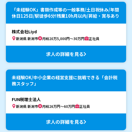
「未経験OK」書類作成等の一般事務/土日祝休み/年間
休日125日/駅徒歩6分!残業10h月以内/昇給・賞与あり
株式会社Liyd
新潟県 新潟市
月給20万5,000円～30万円
正社員
求人の詳細を見る
未経験OK/中小企業の経営支援に挑戦できる「会計税
務スタッフ」
FUN税理士法人
新潟県 新潟市
月給26万円～60万円
正社員
求人の詳細を見る