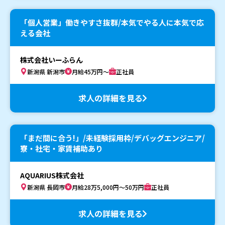
「個人営業」働きやすさ抜群/本気でやる人に本気で応
える会社
株式会社いーふらん
新潟県 新潟市
月給45万円～
正社員
求人の詳細を見る
「まだ間に合う!」/未経験採用枠/デバッグエンジニア/
寮・社宅・家賃補助あり
AQUARIUS株式会社
新潟県 長岡市
月給28万5,000円～50万円
正社員
求人の詳細を見る