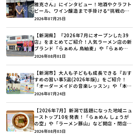
雅克さん』にインタビュー！地酒やクラフト
ビール、ワイン醸造まで手掛ける“挑戦の歴
史”に迫る♪
2026年07月25日
【新潟県】『2026年7月にオープンした39
店』をまとめてご紹介！人気ラーメン店の新
ブランド「らぁめん 鳥紬麦」や「らぁめん
しょうがの空」など盛りだくさん♪
2026年08月01日
【新潟市】大人も子どもも成長できる『おす
すめの習い事5選(2026年版)』をご紹介！
「オーダーメイドの音楽レッスン」や「本格
キックボクシング」で新しい自分を見つけよ
2026年07月24日
う♪
【2026年7月】新潟で話題になった地域ニュ
ーストップ10を発表！「らぁめん しょうが
の空」や「ラーメン豚山」など開店・閉店の
注目記事をランキングでご紹介♪
2026年08月03日