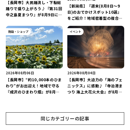
【長岡市】大民踊流し・下駄総
【新潟県】『週末(8月8日～9
踊りで盛り上がろう♪『第31回
日)のおでかけスポット10選』
中之島夏まつり』が8月9日に開
をご紹介！地域密着型の複合施
催！“新潟アルビレックスBB選
設「めぐり舎」や「シーナシー
手”のシュート対決は必見♪
ナ丸大新潟のサマーフェスタ
施設・ショップ
イベント
2026」がおすすめ♪
2026年08月06日
2026年08月04日
【長岡市】“約10,000本のひま
【長岡市】大迫力の「海のフェ
わり”がお出迎え！地域で守る
ニックス」に感動♪『寺泊港ま
『成沢のひまわり畑』が8月中
つり 海上大花火大会』が8月7
旬まで見頃♪夏休みは長岡の魅
日に開催！海と夜空を彩る“約
力を満喫しよう！
5,000発の花火”を楽しもう♪
同じカテゴリーの記事