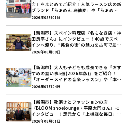
店』をまとめてご紹介！人気ラーメン店の新
ブランド「らぁめん 鳥紬麦」や「らぁめん
しょうがの空」など盛りだくさん♪
2026年08月01日
【新潟市】スペイン料理店『名もなき店・神
田良平さん』にインタビュー！40歳でスペ
インへ渡り、“美食の街”の魅力を古町で届け
る♪
2026年08月08日
【新潟市】大人も子どもも成長できる『おす
すめの習い事5選(2026年版)』をご紹介！
「オーダーメイドの音楽レッスン」や「本格
キックボクシング」で新しい自分を見つけよ
2026年07月24日
う♪
【新潟市】靴磨きとファッションの店
『BLOOM shoelounge・平原太門さん』に
インタビュー！足元から「上機嫌な毎日」を
つくる装いの提案とは？
2026年08月01日