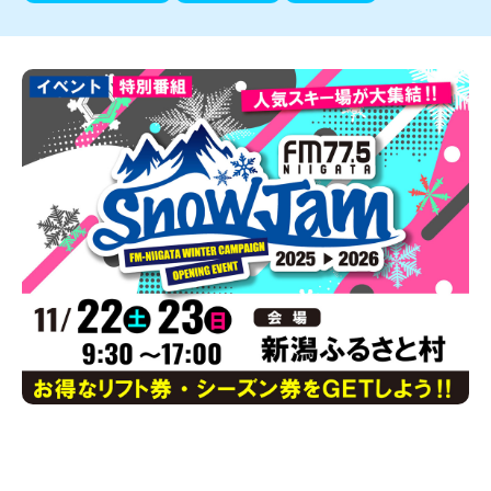
新潟市南区
カフェ
住宅展示場
居酒屋・バー
新潟市江南区
完成見学会
焼肉
学生スポーツ
新潟市秋葉区
パスタ
アルビレックス
新潟市西蒲区
ビルボードプレイスBP
新潟伊勢丹
ピア万代
官公庁・自治体
新潟市 チラシ
長岡・見附 チラシ
村上・関川
パン・ベーカリー
新発田・聖籠
タレカツ・豚カツ
胎内・粟島
デカ盛り・大盛り
リバーサイド千秋
パティオPATIO
上越・妙高・糸魚川 チラシ
注目 チラシ
週末セール
三条・加茂・田上
旨辛・激辛
定食・町定食
五泉・阿賀野・阿賀
海鮮・鮨
燕・弥彦
そば・うどん
火曜セール
オープン・リニューアルセール
長岡・見附
日本酒・新潟清酒
小千谷・十日町・津南
ワイン・クラフトビール
魚沼・南魚沼・湯沢
周年祭・感謝祭セール
年末・初売りセール
柏崎・刈羽・出雲崎
ケーキ・パフェ
ビアガーデン・暑気払い
上越・妙高・糸魚川
忘新年会・歓送迎会