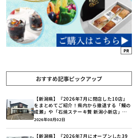
PR
おすすめ記事ピックアップ
【新潟県】『2026年7月に閉店した10店』
をまとめてご紹介！県内から撤退する「鰻の
成瀬」や「石焼ステーキ贅 新潟小新店」が
営業に幕…。
2026年08月02日
【新潟県】『2026年7月にオープンした39