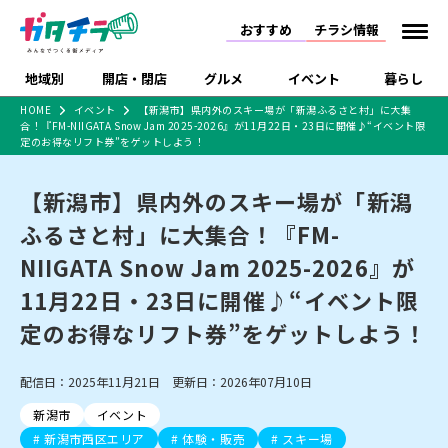
おすすめ
チラシ情報
地域別
開店・閉店
グルメ
イベント
暮らし
HOME
イベント
【新潟市】県内外のスキー場が「新潟ふるさと村」に大集
合！『FM-NIIGATA Snow Jam 2025-2026』が11月22日・23日に開催♪“イベント限
食品スーパー・コンビ
戸建住宅・マンショ
特売セール
インタビュー
定のお得なリフト券”をゲットしよう！
ニ
ン・土地
住宅メーカー・工務
新潟市
開店
ラーメン
体験・販売
施設・ショップ
下越
閉店
現地レポート
祭り・伝統行事
店
【新潟市】県内外のスキー場が「新潟
ショッピングモール・
ドラッグストア・ホーム
特集・まとめ記事
ふるさと村」に大集合！『FM-
大型施設
センター
食品メーカー・県産
NIIGATA Snow Jam 2025-2026』が
リニューアル・移転
休業
開店まとめ
閉店まとめ
中越
和食
趣味・展示会
上越
洋食
ライブ・コンサート
品
新潟市・開店
新潟市・閉店
長岡市・開店
11月22日・23日に開催♪“イベント限
セツコママ
ランキング
新潟人
キャンペーン
ファッション
生活サービス
長岡市・閉店
上越市・開店
上越市・閉店
定のお得なリフト券”をゲットしよう！
開店まとめ
閉店まとめ
人気記事まとめ
定食まとめ
にいがた酒の陣・新潟
習い事・塾
アパレル・雑貨
フィットネス・ジム
佐渡
スイーツ
スポーツ
ランチ
ラーメン・開店
ラーメン・閉店
酒月
ラーメンまとめ
飲食店まとめ
観光スポット
温泉・入浴
ホテル
旅館
水族館
配信日：2025年11月21日 更新日：2026年07月10日
インテリア・雑貨
外食・テイクアウト
リラクゼーション・整体
スキー場
リユース・買取
新車・中古車・カー用品
旅行・レジャー
家電・携帯電話
新潟市
イベント
新潟市中央区
ご当地グルメ
セミナー・講演会
新潟市東区
食べ歩き
子ども向け
テイクアウト
新潟市西区
花火大会
新潟市北区
季節・期間限定
入場無料
病院・クリニック
イオンモール
ラブラ万代・ラブラ2
新潟市西区エリア
体験・販売
スキー場
冠婚葬祭
習い事・塾
通販・EC
イベント
求人