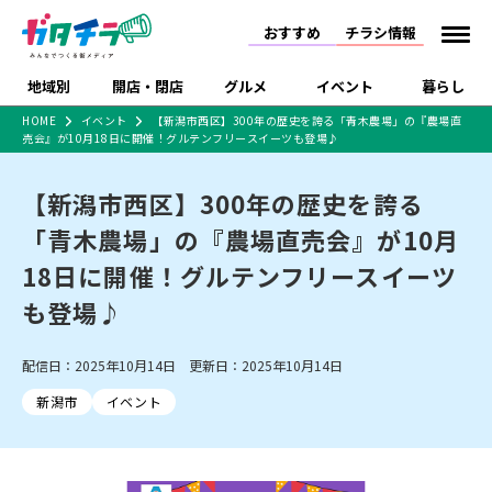
おすすめ
チラシ情報
地域別
開店・閉店
グルメ
イベント
暮らし
HOME
イベント
【新潟市西区】300年の歴史を誇る「青木農場」の『農場直
売会』が10月18日に開催！グルテンフリースイーツも登場♪
食品スーパー・コンビ
戸建住宅・マンショ
特売セール
インタビュー
ニ
ン・土地
住宅メーカー・工務
【新潟市西区】300年の歴史を誇る
新潟市
開店
ラーメン
体験・販売
施設・ショップ
下越
閉店
現地レポート
祭り・伝統行事
店
「青木農場」の『農場直売会』が10月
ショッピングモール・
ドラッグストア・ホーム
特集・まとめ記事
大型施設
センター
18日に開催！グルテンフリースイーツ
食品メーカー・県産
リニューアル・移転
休業
開店まとめ
閉店まとめ
中越
和食
趣味・展示会
上越
洋食
ライブ・コンサート
品
も登場♪
新潟市・開店
新潟市・閉店
長岡市・開店
セツコママ
ランキング
新潟人
キャンペーン
ファッション
生活サービス
長岡市・閉店
上越市・開店
上越市・閉店
開店まとめ
閉店まとめ
人気記事まとめ
定食まとめ
配信日：2025年10月14日 更新日：2025年10月14日
にいがた酒の陣・新潟
習い事・塾
アパレル・雑貨
フィットネス・ジム
佐渡
スイーツ
スポーツ
ランチ
ラーメン・開店
ラーメン・閉店
酒月
ラーメンまとめ
飲食店まとめ
新潟市
イベント
観光スポット
温泉・入浴
ホテル
旅館
水族館
インテリア・雑貨
外食・テイクアウト
リラクゼーション・整体
スキー場
リユース・買取
新車・中古車・カー用品
旅行・レジャー
家電・携帯電話
新潟市中央区
ご当地グルメ
セミナー・講演会
新潟市東区
食べ歩き
子ども向け
テイクアウト
新潟市西区
花火大会
新潟市北区
季節・期間限定
入場無料
病院・クリニック
イオンモール
ラブラ万代・ラブラ2
冠婚葬祭
習い事・塾
通販・EC
イベント
求人