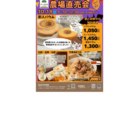
新潟市南区
カフェ
住宅展示場
居酒屋・バー
新潟市江南区
完成見学会
焼肉
学生スポーツ
新潟市秋葉区
パスタ
アルビレックス
新潟市西蒲区
ビルボードプレイスBP
新潟伊勢丹
ピア万代
官公庁・自治体
新潟市 チラシ
長岡・見附 チラシ
村上・関川
パン・ベーカリー
新発田・聖籠
タレカツ・豚カツ
胎内・粟島
デカ盛り・大盛り
リバーサイド千秋
パティオPATIO
上越・妙高・糸魚川 チラシ
注目 チラシ
週末セール
三条・加茂・田上
旨辛・激辛
定食・町定食
五泉・阿賀野・阿賀
海鮮・鮨
燕・弥彦
そば・うどん
火曜セール
オープン・リニューアルセール
長岡・見附
日本酒・新潟清酒
小千谷・十日町・津南
ワイン・クラフトビール
魚沼・南魚沼・湯沢
周年祭・感謝祭セール
年末・初売りセール
柏崎・刈羽・出雲崎
ケーキ・パフェ
ビアガーデン・暑気払い
上越・妙高・糸魚川
忘新年会・歓送迎会