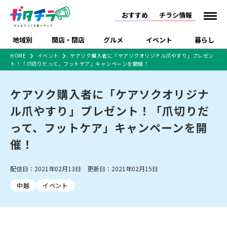
おすすめ
チラシ情報
地域別
開店・閉店
グルメ
イベント
暮らし
HOME
イベント
ケアソク購入者に「ケアソクオリジナル爪やすり」プレゼン
ト！「爪切りだって、フットケア」キャンペーンを開催！
食品スーパー・コンビ
戸建住宅・マンショ
特売セール
インタビュー
ニ
ン・土地
住宅メーカー・工務
ケアソク購入者に「ケアソクオリジナ
新潟市
開店
ラーメン
体験・販売
施設・ショップ
下越
閉店
現地レポート
祭り・伝統行事
店
ル爪やすり」プレゼント！「爪切りだ
ショッピングモール・
ドラッグストア・ホーム
特集・まとめ記事
大型施設
センター
って、フットケア」キャンペーンを開
食品メーカー・県産
リニューアル・移転
休業
開店まとめ
閉店まとめ
中越
和食
趣味・展示会
上越
洋食
ライブ・コンサート
品
催！
新潟市・開店
新潟市・閉店
長岡市・開店
セツコママ
ランキング
新潟人
キャンペーン
ファッション
生活サービス
長岡市・閉店
上越市・開店
上越市・閉店
開店まとめ
閉店まとめ
人気記事まとめ
定食まとめ
配信日：2021年02月13日 更新日：2021年02月15日
にいがた酒の陣・新潟
習い事・塾
アパレル・雑貨
フィットネス・ジム
佐渡
スイーツ
スポーツ
ランチ
ラーメン・開店
ラーメン・閉店
酒月
ラーメンまとめ
飲食店まとめ
中越
イベント
観光スポット
温泉・入浴
ホテル
旅館
水族館
インテリア・雑貨
外食・テイクアウト
リラクゼーション・整体
スキー場
リユース・買取
新車・中古車・カー用品
旅行・レジャー
家電・携帯電話
新潟市中央区
ご当地グルメ
セミナー・講演会
新潟市東区
食べ歩き
子ども向け
テイクアウト
新潟市西区
花火大会
新潟市北区
季節・期間限定
入場無料
病院・クリニック
イオンモール
ラブラ万代・ラブラ2
冠婚葬祭
習い事・塾
通販・EC
イベント
求人