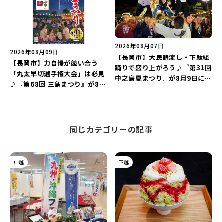
2026年08月07日
2026年08月09日
【長岡市】大民踊流し・下駄総
【長岡市】力自慢が競い合う
踊りで盛り上がろう♪『第31回
「丸太早切選手権大会」は必見
中之島夏まつり』が8月9日に開
♪『第68回 三島まつり』が8月
催！“新潟アルビレックスBB選
11日に開催！「まーな ものま
手”のシュート対決は必見♪
ねライブショー」も楽しもう♪
同じカテゴリーの記事
中越
下越