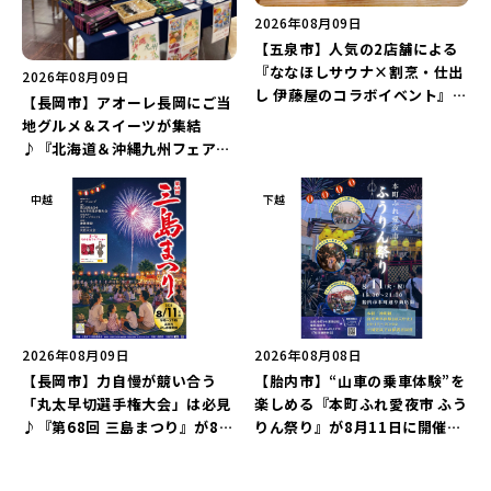
2026年08月09日
【五泉市】人気の2店舗による
『ななほしサウナ×割烹・仕出
2026年08月09日
し 伊藤屋のコラボイベント』が
【長岡市】アオーレ長岡にご当
8月13日に限定開催！サウナと
地グルメ＆スイーツが集結
かき氷でととのえよう♪
♪『北海道＆沖縄九州フェア
2026 inアオーレ』が8月11日
より開催！北海道限定「生食感
中越
下越
チェルシー」をゲットしよう♪
2026年08月09日
2026年08月08日
【長岡市】力自慢が競い合う
【胎内市】“山車の乗車体験”を
「丸太早切選手権大会」は必見
楽しめる『本町ふれ愛夜市 ふう
♪『第68回 三島まつり』が8月
りん祭り』が8月11日に開催！
11日に開催！「まーな ものま
レトロな商店街に「グルメ＆縁
ねライブショー」も楽しもう♪
日の露店」が大集結♪