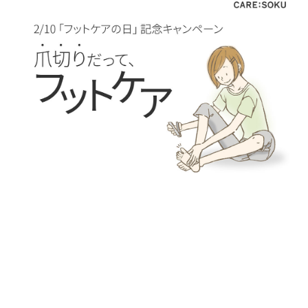
新潟市南区
カフェ
住宅展示場
居酒屋・バー
新潟市江南区
完成見学会
焼肉
学生スポーツ
新潟市秋葉区
パスタ
アルビレックス
新潟市西蒲区
ビルボードプレイスBP
新潟伊勢丹
ピア万代
官公庁・自治体
新潟市 チラシ
長岡・見附 チラシ
村上・関川
パン・ベーカリー
新発田・聖籠
タレカツ・豚カツ
胎内・粟島
デカ盛り・大盛り
リバーサイド千秋
パティオPATIO
上越・妙高・糸魚川 チラシ
注目 チラシ
週末セール
三条・加茂・田上
旨辛・激辛
定食・町定食
五泉・阿賀野・阿賀
海鮮・鮨
燕・弥彦
そば・うどん
火曜セール
オープン・リニューアルセール
長岡・見附
日本酒・新潟清酒
小千谷・十日町・津南
ワイン・クラフトビール
魚沼・南魚沼・湯沢
周年祭・感謝祭セール
年末・初売りセール
柏崎・刈羽・出雲崎
ケーキ・パフェ
ビアガーデン・暑気払い
上越・妙高・糸魚川
忘新年会・歓送迎会