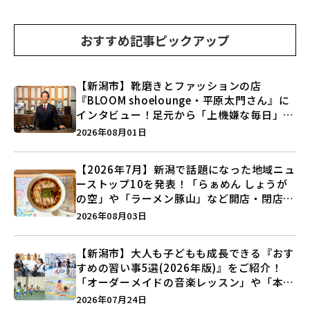
おすすめ記事ピックアップ
【新潟市】靴磨きとファッションの店
『BLOOM shoelounge・平原太門さん』に
インタビュー！足元から「上機嫌な毎日」を
つくる装いの提案とは？
2026年08月01日
【2026年7月】新潟で話題になった地域ニュ
ーストップ10を発表！「らぁめん しょうが
の空」や「ラーメン豚山」など開店・閉店の
注目記事をランキングでご紹介♪
2026年08月03日
【新潟市】大人も子どもも成長できる『おす
すめの習い事5選(2026年版)』をご紹介！
「オーダーメイドの音楽レッスン」や「本格
キックボクシング」で新しい自分を見つけよ
2026年07月24日