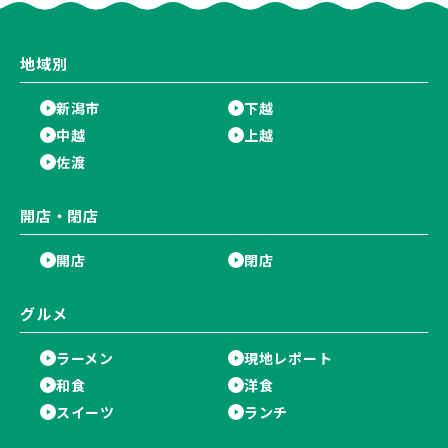
地域別
新潟市
下越
中越
上越
佐渡
開店・閉店
開店
閉店
グルメ
ラーメン
現地レポート
和食
洋食
スイーツ
ランチ