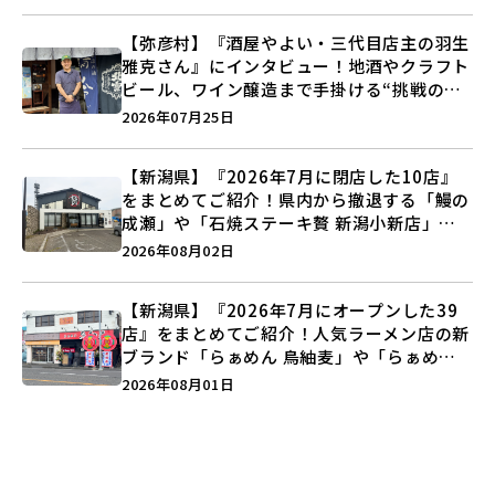
う♪
【弥彦村】『酒屋やよい・三代目店主の羽生
雅克さん』にインタビュー！地酒やクラフト
ビール、ワイン醸造まで手掛ける“挑戦の歴
史”に迫る♪
2026年07月25日
【新潟県】『2026年7月に閉店した10店』
をまとめてご紹介！県内から撤退する「鰻の
成瀬」や「石焼ステーキ贅 新潟小新店」が
営業に幕…。
2026年08月02日
【新潟県】『2026年7月にオープンした39
店』をまとめてご紹介！人気ラーメン店の新
ブランド「らぁめん 鳥紬麦」や「らぁめん
しょうがの空」など盛りだくさん♪
2026年08月01日