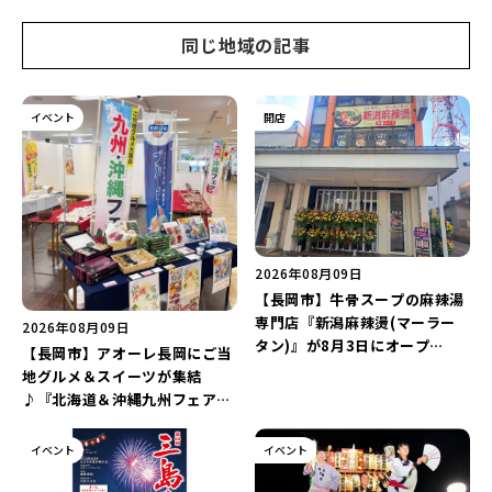
同じ地域の記事
イベント
開店
2026年08月09日
【長岡市】牛骨スープの麻辣湯
専門店『新潟麻辣燙(マーラー
2026年08月09日
タン)』が8月3日にオープ
【長岡市】アオーレ長岡にご当
ン！“ドリンクを1本”もらえる
地グルメ＆スイーツが集結
キャンペーンを実施中♪
♪『北海道＆沖縄九州フェア
2026 inアオーレ』が8月11日
より開催！北海道限定「生食感
イベント
イベント
チェルシー」をゲットしよう♪