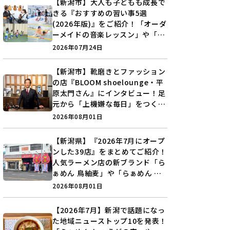
【新潟市】大人も子どもも成長で
きる『おすすめの習い事5選
(2026年版)』をご紹介！「オーダ
ーメイドの音楽レッスン」や「本
格キックボクシング」で新しい自
2026年07月24日
分を見つけよう♪
【新潟市】靴磨きとファッション
の店『BLOOM shoelounge・平
原太門さん』にインタビュー！足
元から「上機嫌な毎日」をつくる
装いの提案とは？
2026年08月01日
【新潟県】『2026年7月にオープ
ンした39店』をまとめてご紹介！
人気ラーメン店の新ブランド「ら
ぁめん 鳥紬麦」や「らぁめん し
ょうがの空」など盛りだくさん♪
2026年08月01日
【2026年7月】新潟で話題になっ
た地域ニューストップ10を発表！