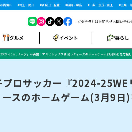
西蒲区
村上・関川
新発田・聖籠
胎内・粟島
三条・加茂・田上
五泉・阿賀
ガタチラとは
お知らせ
お問い合わ
暮らし
グルメ
イベント
024-25WEリーグ』が再開！アルビレックス新潟レディースのホームゲーム(3月9日)を応援
ショッピングモー
戸建住宅・マンショ
住宅メーカー・工
食品メーカー・県
特集・まとめ記
ル・大型施設
ン・土地
下越
閉店
現地レポート
祭り・伝統行事
インタビュー
中越
和食
趣味・展示会
務店
産品
事
プロサッカー『2024-25W
ースのホームゲーム(3月9日
にいがた酒の陣・新
め
トネス・ジム
キャンペーン
閉店まとめ
開店まとめ
観光スポット
新潟市・開店
閉店まとめ
温泉・入浴
新潟市・閉店
人気記事まとめ
ホテル
長岡市・開店
旅館
定食
水
生活サービス
潟酒月
ランチ
リニック
メン・閉店
イオンモール
ラブラ万代・ラブラ2
ビルボードプレイ
新車・中古車・カー用品
旅行・レジャー
家電・携帯電話