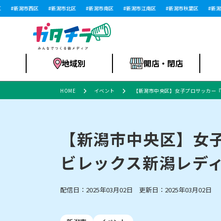
新潟市西区
新潟市北区
新潟市南区
新潟市江南区
新潟市秋葉区
新潟市
地域別
開店・閉店
HOME
イベント
【新潟市中央区】女子プロサッカー『2
食品スーパー・コ
新潟市
開店
ラーメン
体験・販売
施設・ショップ
特売セール
ンビニ
【新潟市中央区】女子
ビレックス新潟レディ
リニューアル・移転
習い事・塾
セツコママ
アパレル・雑貨
ランキング
休業
新潟人
開店まと
フィッ
ファッション
佐渡
スイーツ
スポーツ
上越市・閉店
スキー場
リユース・買取
ラーメン・開店
病院・ク
ラー
配信日：2025年03月02日 更新日：2025年03月02日
リバーサイド千秋
パティオPATIO
インテリア・雑貨
外食・テイクアウト