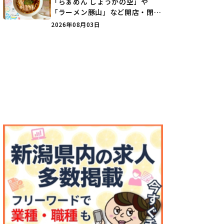
「らぁめん しょうがの空」や
「ラーメン豚山」など開店・閉店
の注目記事をランキングでご紹介
2026年08月03日
♪