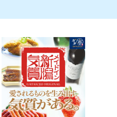
ルビレックス
新潟市西蒲区
パン・ベーカリー
村上・関川
タレカツ・豚カツ
注目 チラシ
週末セール
・十日町・津南
・クラフトビール
魚沼・南魚沼・湯沢
ケーキ・パフェ