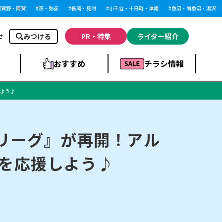
野・阿賀
燕・弥彦
長岡・見附
小千谷・十日町・津南
魚沼・南魚沼・湯沢
みつける
PR・特集
ライター紹介
せ
おすすめ
チラシ情報
しよう♪
ドラッグストア・ホ
ライブ・コンサー
ームセンター
上越
洋食
ト
Eリーグ』が再開！アル
)を応援しよう♪
まとめ
族館
長岡市・閉店
リラクゼーション・整体
ラーメンまとめ
上越市・開店
飲食店まとめ
スBP
新潟伊勢丹
ピア万代
冠婚葬祭
習い事・塾
通販・EC