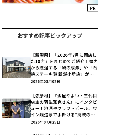
PR
おすすめ記事ピックアップ
【新潟県】『2026年7月に閉店し
た10店』をまとめてご紹介！県内
から撤退する「鰻の成瀬」や「石
焼ステーキ贅 新潟小新店」が営
業に幕…。
2026年08月02日
【弥彦村】『酒屋やよい・三代目
店主の羽生雅克さん』にインタビ
ュー！地酒やクラフトビール、ワ
イン醸造まで手掛ける“挑戦の歴
史”に迫る♪
2026年07月25日