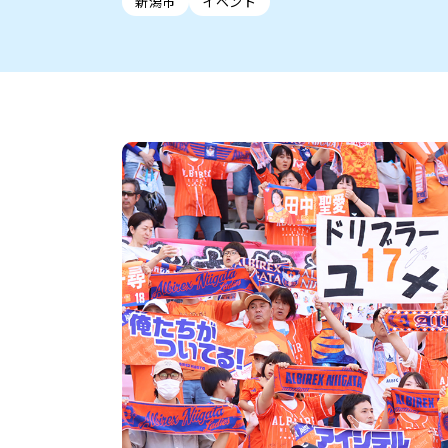
新潟市
イベント
新潟市中央区
ご当地グルメ
セミナー・講演会
新潟市東区
食べ歩き
子ども向け
テイクアウ
新潟市西
花火
イベント
求人
官公庁・自治体
新発田・聖籠
デカ盛り・大盛り
胎内・粟島
旨辛・激辛
三条・加
定食
火曜セール
オープン・リニューアルセ
柏崎・刈羽・出雲崎
ビアガーデン・暑気払い
上越・妙高・糸魚
忘新年会・歓