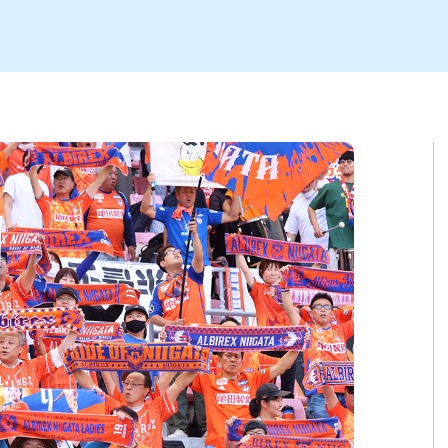
ト
区
大会
新潟市北区
季節・期間限定
入場無料
新潟市南区
住宅展示場
カフェ
新潟市江南区
完成見学会
居酒屋・バー
学生スポーツ
新潟市秋葉区
焼肉
パスタ
ア
新潟市 チラシ
長岡・見附 チラシ
上越・妙高・糸魚川 チラシ
茂・田上
・町定食
五泉・阿賀野・阿賀
海鮮・鮨
そば・うどん
燕・弥彦
日本酒・新潟清酒
長岡・見附
小千谷
ワイン
ール
周年祭・感謝祭セール
年末・初売りセール
川
送迎会