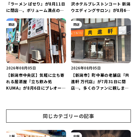
『ラーメン ぱせり』が8月11日
沢ホテルブレストンコート 新潟
に閉店…。ボリューム満点の名
ウエディングサロン』が8月6日
店が幕を閉じる。
にオープン！軽井沢ウエディン
グを万代で相談しよう♪
開店
閉店
2026年08月05日
2026年08月05日
【新潟市中央区】気軽に立ち寄
【新潟市】町中華の老舗店『共
れる居酒屋『立ち飲み処
進軒 万代店』が7月31日に閉
KUMA』が8月6日にプレオープ
店…。多くのファンに親しまれ
ン！“1杯目のドリンクが半
た名店が長年の営業に幕。
額”になるキャンペーンを開催
♪
同じカテゴリーの記事
上越
中越