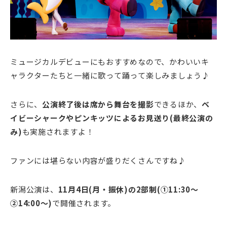
ミュージカルデビューにもおすすめなので、かわいいキ
ャラクターたちと一緒に歌って踊って楽しみましょう♪
さらに、
公演終了後は席から舞台を撮影
できるほか、
ベ
イビーシャークやピンキッツによるお見送り(
最終公演の
み)
も実施されますよ！
ファンには堪らない内容が盛りだくさんですね♪
新潟公演は、
11月4日(月・振休)の2部制(①11:30～
②14:00～)
で開催されます。