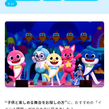
新潟市南区
カフェ
住宅展示場
居酒屋・バー
新潟市江南区
完成見学会
焼肉
学生スポーツ
新潟市秋葉区
パスタ
アルビレックス
新潟市西蒲区
ビルボードプレイスBP
新潟伊勢丹
ピア万代
pr
官公庁・自治体
新潟市 チラシ
長岡・見附 チラシ
村上・関川
パン・ベーカリー
新発田・聖籠
タレカツ・豚カツ
胎内・粟島
デカ盛り・大盛り
リバーサイド千秋
パティオPATIO
上越・妙高・糸魚川 チラシ
注目 チラシ
週末セール
三条・加茂・田上
旨辛・激辛
定食・町定食
五泉・阿賀野・阿賀
海鮮・鮨
燕・弥彦
そば・うどん
火曜セール
オープン・リニューアルセール
長岡・見附
日本酒・新潟清酒
小千谷・十日町・津南
ワイン・クラフトビール
魚沼・南魚沼・湯沢
周年祭・感謝祭セール
年末・初売りセール
柏崎・刈羽・出雲崎
ケーキ・パフェ
ビアガーデン・暑気払い
上越・妙高・糸魚川
忘新年会・歓送迎会
“子供と楽しめる舞台をお探しの方”
に、おすすめの「イ
ベント情報」がガタチラに届きました♪