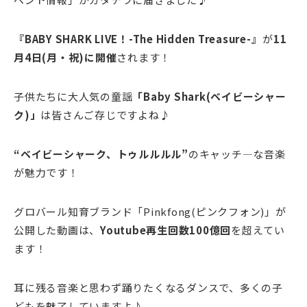
『BABY SHARK LIVE！-The Hidden Treasure-』
が
11
月4日(月・祝)に開催
されます！
子供たちに大人気の童謡
「Baby Shark(ベイビーシャー
ク)」
は皆さんご存じですよね♪
“ベイビーシャーク、トゥルルルル”
のキャッチ―な音楽
が魅力です！
グロバール知育ブランド「Pinkfong(ピンクフォン)」が
公開した動画は、
Youtube再生回数100億回
を超えてい
ます！
耳に残る音楽と思わず踊りたくなるダンスで、多くの子
どもを魅了していますよ♪