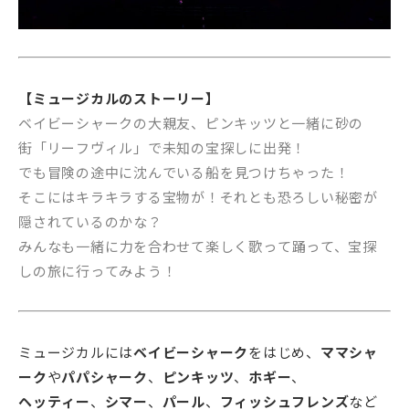
【ミュージカルのストーリー】
ベイビーシャークの
大親友
、ピンキッツと
一緒
に
砂
の
街
「リーフヴィル」で
未知
の
宝探
しに
出発
！
でも
冒険
の
途中
に
沈
んでいる
船
を
見
つけちゃった！
そこにはキラキラする
宝物
が！それとも
恐
ろしい
秘密
が
隠
されているのかな？
みんなも
一緒
に
力
を
合
わせて
楽
しく
歌
って
踊
って、
宝探
しの
旅
に
行
ってみよう！
ミュージカルには
ベイビーシャーク
をはじめ、
ママシャ
ーク
や
パパシャーク
、
ピンキッツ
、
ホギー
、
ヘッティー
、
シマー
、
パール
、
フィッシュフレンズ
など