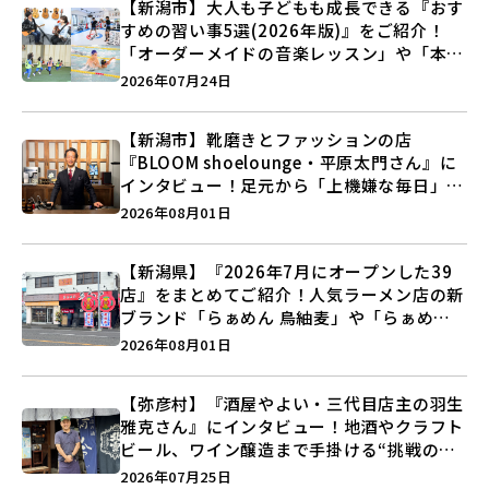
【新潟市】大人も子どもも成長できる『おす
すめの習い事5選(2026年版)』をご紹介！
「オーダーメイドの音楽レッスン」や「本格
キックボクシング」で新しい自分を見つけよ
2026年07月24日
う♪
【新潟市】靴磨きとファッションの店
『BLOOM shoelounge・平原太門さん』に
インタビュー！足元から「上機嫌な毎日」を
つくる装いの提案とは？
2026年08月01日
【新潟県】『2026年7月にオープンした39
店』をまとめてご紹介！人気ラーメン店の新
ブランド「らぁめん 鳥紬麦」や「らぁめん
しょうがの空」など盛りだくさん♪
2026年08月01日
【弥彦村】『酒屋やよい・三代目店主の羽生
雅克さん』にインタビュー！地酒やクラフト
ビール、ワイン醸造まで手掛ける“挑戦の歴
史”に迫る♪
2026年07月25日