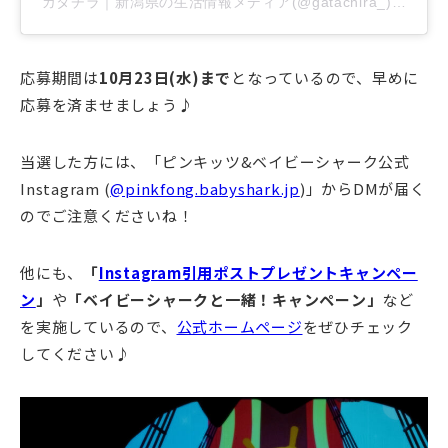
ガタチラ｜新潟県の生活情報メディア(@gatachira_)がシ
応募期間は
10月23日(水)まで
となっているので、早めに
応募を済ませましょう♪
当選した方には、「ピンキッツ&ベイビーシャーク公式
Instagram (
@pinkfong.babyshark.jp
)」からDMが届く
のでご注意くださいね！
他にも、
「
Instagram引用ポストプレゼントキャンペー
ン
」
や
「ベイビーシャークと一緒！キャンペーン」
など
を実施しているので、
公式ホームページ
をぜひチェック
してください♪