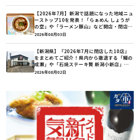
【2026年7月】新潟で話題になった地域ニュ
ーストップ10を発表！「らぁめん しょうが
の空」や「ラーメン豚山」など開店・閉店の
注目記事をランキングでご紹介♪
2026年08月03日
【新潟県】『2026年7月に閉店した10店』
をまとめてご紹介！県内から撤退する「鰻の
成瀬」や「石焼ステーキ贅 新潟小新店」が
営業に幕…。
2026年08月02日