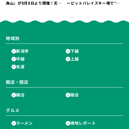
海山』が8月8日より開催！天然
ーピットバレイスキー場で“真
雪を使った「そり遊びゲレン
夏の雪遊び＆夜の花火大会”を
デ」が登場♪
楽しもう♪
地域別
新潟市
下越
中越
上越
佐渡
開店・閉店
開店
閉店
グルメ
ラーメン
現地レポート