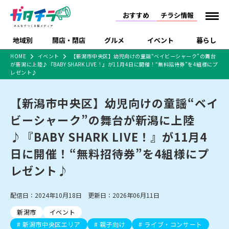
おすすめ
チラシ情報
地域別
開店・閉店
グルメ
イベント
暮らし
HOME
イベント
【新潟市中央区】幼児向けの童謡“ベイビーシャーク”の舞台
が新潟に上陸♪『BABY SHARK LIVE！』が11月4日に開催！“無料招待券”を4組様にプ
食品スーパー・コンビ
戸建住宅・マンショ
特売セール
インタビュー
レゼント♪
ニ
ン・土地
住宅メーカー・工務
新潟市
開店
ラーメン
体験・販売
施設・ショップ
下越
閉店
現地レポート
祭り・伝統行事
店
【新潟市中央区】幼児向けの童謡“ベイ
ショッピングモール・
ドラッグストア・ホーム
特集・まとめ記事
ビーシャーク”の舞台が新潟に上陸
大型施設
センター
食品メーカー・県産
♪『BABY SHARK LIVE！』が11月4
リニューアル・移転
休業
開店まとめ
閉店まとめ
中越
和食
趣味・展示会
上越
洋食
ライブ・コンサート
品
新潟市・開店
新潟市・閉店
長岡市・開店
日に開催！“無料招待券”を4組様にプ
セツコママ
ランキング
新潟人
キャンペーン
ファッション
生活サービス
長岡市・閉店
上越市・開店
上越市・閉店
レゼント♪
開店まとめ
閉店まとめ
人気記事まとめ
定食まとめ
にいがた酒の陣・新潟
習い事・塾
アパレル・雑貨
フィットネス・ジム
佐渡
スイーツ
スポーツ
ランチ
ラーメン・開店
ラーメン・閉店
酒月
ラーメンまとめ
飲食店まとめ
観光スポット
温泉・入浴
ホテル
旅館
水族館
配信日：2024年10月18日 更新日：2026年06月11日
インテリア・雑貨
外食・テイクアウト
リラクゼーション・整体
スキー場
リユース・買取
新車・中古車・カー用品
旅行・レジャー
家電・携帯電話
新潟市
イベント
新潟市中央区
ご当地グルメ
セミナー・講演会
新潟市東区
食べ歩き
子ども向け
テイクアウト
新潟市西区
花火大会
新潟市北区
季節・期間限定
入場無料
病院・クリニック
イオンモール
ラブラ万代・ラブラ2
新潟市中央区エリア
親子向け
ライブ・コンサート
冠婚葬祭
習い事・塾
通販・EC
イベント
求人