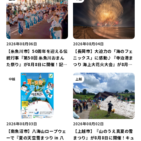
2026年08月06日
2026年08月04日
【糸魚川市】50周年を迎える伝
【長岡市】大迫力の「海のフェ
統行事『第50回 糸魚川おまん
ニックス」に感動♪『寺泊港ま
た祭り』が8月8日に開催！記念
つり 海上大花火大会』が8月7
企画の新潟プロレス＆東京力車
日に開催！海と夜空を彩る“約
を楽しもう♪
5,000発の花火”を楽しもう♪
中越
上越
2026年08月03日
2026年08月02日
【南魚沼市】八海山ロープウェ
【上越市】『山のうえ真夏の雪
ーで『夏の天空雪まつり in 八
まつり』が8月8日に開催！キュ