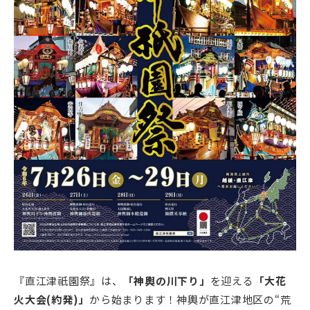
『直江津祇園祭』は、
「神輿の川下り」
を迎える
「大花
火大会(約発)」
から始まります！神輿が直江津地区の“荒