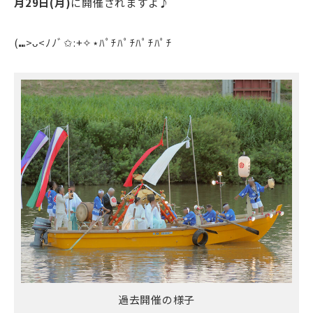
月29日(月)
に開催されますよ♪
(⑉>ᴗ<ﾉﾉﾞ✩:+✧︎⋆ﾊﾟﾁﾊﾟﾁﾊﾟﾁﾊﾟﾁ
過去開催の様子