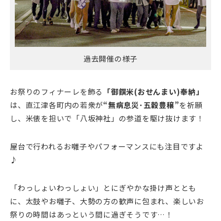
過去開催の様子
お祭りのフィナーレを飾る
「御饌米(おせんまい)奉納」
は、直江津各町内の若衆が
“無病息災･五穀豊穣”
を祈願
し、米俵を担いで「八坂神社」の参道を駆け抜けます！
屋台で行われるお囃子やパフォーマンスにも注目ですよ
♪
「わっしょいわっしょい」とにぎやかな掛け声ととも
に、太鼓やお囃子、大勢の方の歓声に包まれ、楽しいお
祭りの時間はあっという間に過ぎそうです…！