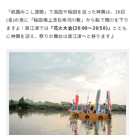
「祇園みこし渡御」で高田や稲田を巡った神輿は、26日
(金)の夜に「稲田橋上流右岸河川敷」から船で関川を下り
ますよ！直江津では
「花火大会(20:00～20:50)」
ととも
に神輿を迎え、祭りの舞台は直江津へと移ります♪