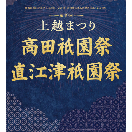
新潟市南区
カフェ
住宅展示場
居酒屋・バー
新潟市江南区
完成見学会
焼肉
学生スポーツ
新潟市秋葉区
パスタ
アルビレックス
新潟市西蒲区
ビルボードプレイスBP
新潟伊勢丹
ピア万代
官公庁・自治体
新潟市 チラシ
長岡・見附 チラシ
村上・関川
パン・ベーカリー
新発田・聖籠
タレカツ・豚カツ
胎内・粟島
デカ盛り・大盛り
リバーサイド千秋
パティオPATIO
上越・妙高・糸魚川 チラシ
注目 チラシ
週末セール
三条・加茂・田上
旨辛・激辛
定食・町定食
五泉・阿賀野・阿賀
海鮮・鮨
燕・弥彦
そば・うどん
火曜セール
オープン・リニューアルセール
長岡・見附
日本酒・新潟清酒
小千谷・十日町・津南
ワイン・クラフトビール
魚沼・南魚沼・湯沢
周年祭・感謝祭セール
年末・初売りセール
柏崎・刈羽・出雲崎
ケーキ・パフェ
ビアガーデン・暑気払い
上越・妙高・糸魚川
忘新年会・歓送迎会