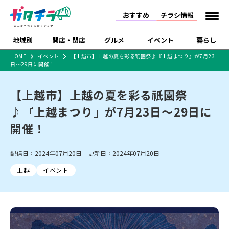
おすすめ
チラシ情報
地域別
開店・閉店
グルメ
イベント
暮らし
HOME
イベント
【上越市】上越の夏を彩る祇園祭♪『上越まつり』が7月23
日～29日に開催！
食品スーパー・コンビ
戸建住宅・マンショ
特売セール
インタビュー
ニ
ン・土地
住宅メーカー・工務
【上越市】上越の夏を彩る祇園祭
新潟市
開店
ラーメン
体験・販売
施設・ショップ
下越
閉店
現地レポート
祭り・伝統行事
店
♪『上越まつり』が7月23日～29日に
ショッピングモール・
ドラッグストア・ホーム
特集・まとめ記事
大型施設
センター
開催！
食品メーカー・県産
リニューアル・移転
休業
開店まとめ
閉店まとめ
中越
和食
趣味・展示会
上越
洋食
ライブ・コンサート
品
新潟市・開店
新潟市・閉店
長岡市・開店
配信日：2024年07月20日 更新日：2024年07月20日
セツコママ
ランキング
新潟人
キャンペーン
ファッション
生活サービス
長岡市・閉店
上越市・開店
上越市・閉店
開店まとめ
閉店まとめ
人気記事まとめ
定食まとめ
上越
イベント
にいがた酒の陣・新潟
習い事・塾
アパレル・雑貨
フィットネス・ジム
佐渡
スイーツ
スポーツ
ランチ
ラーメン・開店
ラーメン・閉店
酒月
ラーメンまとめ
飲食店まとめ
観光スポット
温泉・入浴
ホテル
旅館
水族館
インテリア・雑貨
外食・テイクアウト
リラクゼーション・整体
スキー場
リユース・買取
新車・中古車・カー用品
旅行・レジャー
家電・携帯電話
新潟市中央区
ご当地グルメ
セミナー・講演会
新潟市東区
食べ歩き
子ども向け
テイクアウト
新潟市西区
花火大会
新潟市北区
季節・期間限定
入場無料
病院・クリニック
イオンモール
ラブラ万代・ラブラ2
冠婚葬祭
習い事・塾
通販・EC
イベント
求人