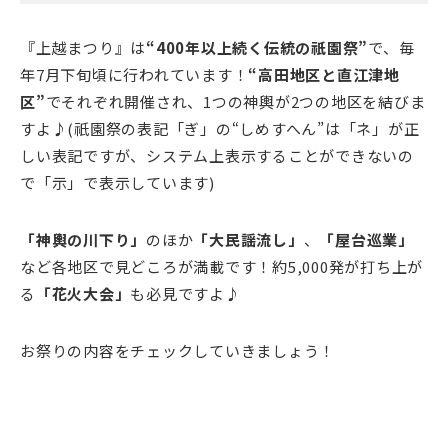
『上越まつり』は
“400年以上続く伝統の祇園祭”
で、毎
年7月下旬頃に行われています！
“高田地区と直江津地
区”
でそれぞれ開催され、1つの神輿が2つの地区を結びま
すよ♪(祇園祭の表記「ぎ」の“しめすへん”は「ネ」が正
しい表記ですが、システム上表示することができないの
で「示」で表示しています)
「神輿の川下り」
のほか
「大民謡流し」
、
「屋台巡業」
など各地区で見どころが満載です！約5,000発が打ち上が
る
「花火大会」
も必見ですよ♪
お祭りの内容をチェックしていきましょう！