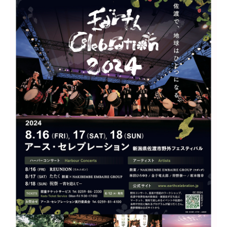
新潟市南区
カフェ
住宅展示場
居酒屋・バー
新潟市江南区
完成見学会
焼肉
学生スポーツ
新潟市秋葉区
パスタ
アルビレックス
新潟市西蒲区
ビルボードプレイスBP
新潟伊勢丹
ピア万代
官公庁・自治体
新潟市 チラシ
長岡・見附 チラシ
村上・関川
パン・ベーカリー
新発田・聖籠
タレカツ・豚カツ
胎内・粟島
デカ盛り・大盛り
リバーサイド千秋
パティオPATIO
上越・妙高・糸魚川 チラシ
注目 チラシ
週末セール
三条・加茂・田上
旨辛・激辛
定食・町定食
五泉・阿賀野・阿賀
海鮮・鮨
燕・弥彦
そば・うどん
火曜セール
オープン・リニューアルセール
長岡・見附
日本酒・新潟清酒
小千谷・十日町・津南
ワイン・クラフトビール
魚沼・南魚沼・湯沢
周年祭・感謝祭セール
年末・初売りセール
柏崎・刈羽・出雲崎
ケーキ・パフェ
ビアガーデン・暑気払い
上越・妙高・糸魚川
忘新年会・歓送迎会