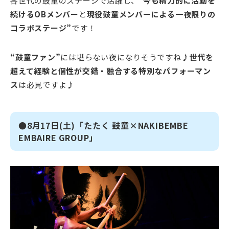
各世代の鼓童のステージで活躍し、“
今も精力的に活動を
続けるOBメンバー
と
現役鼓童メンバーによる一夜限りの
コラボステージ”
です！
“鼓童ファン”
には堪らない夜になりそうですね♪
世代を
超えて経験と個性が交錯・融合する特別なパフォーマン
ス
は必見ですよ♪
●8月17日(土)「たたく 鼓童×NAKIBEMBE
EMBAIRE GROUP」