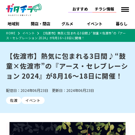
おすすめ
チラシ情報
地域別
開店・閉店
グルメ
イベント
暮らし
HOME
イベント
【佐渡市】熱気に包まれる3日間♪“鼓童×佐渡市”の『アー
ス・セレブレーション 2024』が8月16～18日に開催！
食品スーパー・コンビ
戸建住宅・マンショ
特売セール
インタビュー
ニ
ン・土地
住宅メーカー・工務
【佐渡市】熱気に包まれる3日間♪“鼓
新潟市
開店
ラーメン
体験・販売
施設・ショップ
下越
閉店
現地レポート
祭り・伝統行事
店
童×佐渡市”の『アース・セレブレーシ
ショッピングモール・
ドラッグストア・ホーム
特集・まとめ記事
大型施設
センター
ョン 2024』が8月16～18日に開催！
食品メーカー・県産
リニューアル・移転
休業
開店まとめ
閉店まとめ
中越
和食
趣味・展示会
上越
洋食
ライブ・コンサート
品
新潟市・開店
新潟市・閉店
長岡市・開店
配信日：2024年06月23日 更新日：2024年06月23日
セツコママ
ランキング
新潟人
キャンペーン
ファッション
生活サービス
長岡市・閉店
上越市・開店
上越市・閉店
開店まとめ
閉店まとめ
人気記事まとめ
定食まとめ
佐渡
イベント
にいがた酒の陣・新潟
習い事・塾
アパレル・雑貨
フィットネス・ジム
佐渡
スイーツ
スポーツ
ランチ
ラーメン・開店
ラーメン・閉店
酒月
ラーメンまとめ
飲食店まとめ
観光スポット
温泉・入浴
ホテル
旅館
水族館
インテリア・雑貨
外食・テイクアウト
リラクゼーション・整体
スキー場
リユース・買取
新車・中古車・カー用品
旅行・レジャー
家電・携帯電話
新潟市中央区
ご当地グルメ
セミナー・講演会
新潟市東区
食べ歩き
子ども向け
テイクアウト
新潟市西区
花火大会
新潟市北区
季節・期間限定
入場無料
病院・クリニック
イオンモール
ラブラ万代・ラブラ2
冠婚葬祭
習い事・塾
通販・EC
イベント
求人