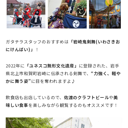
ガタチラスタッフのおすすめは
「岩崎鬼剣舞(いわさきお
にけんばい)」
！
2022年に
「ユネスコ無形文化遺産」
に登録された、岩手
県北上市和賀町岩崎に伝承される剣舞で、
“力強く、軽や
かに舞う姿”
に目を奪われますよ♪
飲食店も出店しているので、
佐渡のクラフトビール
や
美
味しい食事
を楽しみながら観覧するのもオススメです！