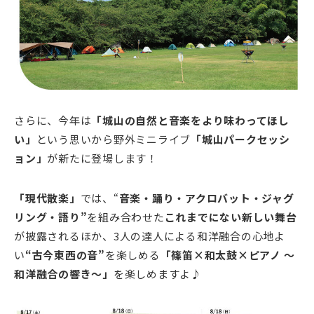
さらに、今年は
「城山の自然と音楽をより味わってほし
い」
という思いから野外ミニライブ
「城山パークセッシ
ョン」
が新たに登場します！
「現代散楽」
では、“
音楽・踊り・アクロバット・ジャグ
リング・語り”
を組み合わせた
これまでにない新しい舞台
が披露されるほか、3人の達人による和洋融合の心地よ
い
“古今東西の音”
を楽しめる
「篠笛×和太鼓×ピアノ ～
和洋融合の響き～」
を楽しめますよ♪