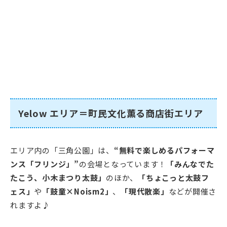
Yelow エリア＝町民文化薫る商店街エリア
エリア内の「三角公園」は、
“無料で楽しめるパフォーマ
ンス「フリンジ」”
の会場となっています！
「みんなでた
たこう、小木まつり太鼓」
のほか、
「ちょこっと太鼓フ
ェス」
や
「鼓童×Noism2」
、
「現代散楽」
などが開催さ
れますよ♪