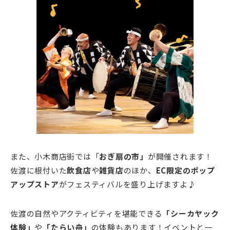
また、小木商店街では「
おぎ扇の市」
が開催されます！
佐渡に根付いた
飲食店
や
雑貨店
のほか、
EC限定のポップ
アップストア
がフェスティバルを盛り上げますよ♪
佐渡の自然やアクティビティを堪能できる
「シーカヤック
体験」
や
「たらい舟」
の体験もあります！イベントと一