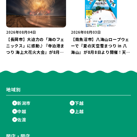
2026年08月04日
2026年08月03日
【長岡市】大迫力の「海のフェ
【南魚沼市】八海山ロープウェ
ニックス」に感動♪『寺泊港ま
ーで『夏の天空雪まつり in 八
つり 海上大花火大会』が8月7
海山』が8月8日より開催！天然
日に開催！海と夜空を彩る“約
雪を使った「そり遊びゲレン
5,000発の花火”を楽しもう♪
デ」が登場♪
地域別
新潟市
下越
中越
上越
佐渡
開店・閉店