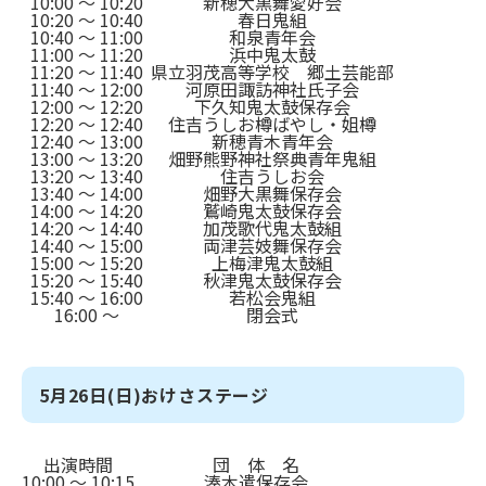
10:00 ～ 10:20
新穂大黒舞愛好会
10:20 ～ 10:40
春日鬼組
10:40 ～ 11:00
和泉青年会
11:00 ～ 11:20
浜中鬼太鼓
11:20 ～ 11:40
県立羽茂高等学校 郷土芸能部
11:40 ～ 12:00
河原田諏訪神社氏子会
12:00 ～ 12:20
下久知鬼太鼓保存会
12:20 ～ 12:40
住吉うしお樽ばやし・姐樽
12:40 ～ 13:00
新穂青木青年会
13:00 ～ 13:20
畑野熊野神社祭典青年鬼組
13:20 ～ 13:40
住吉うしお会
13:40 ～ 14:00
畑野大黒舞保存会
14:00 ～ 14:20
鷲崎鬼太鼓保存会
14:20 ～ 14:40
加茂歌代鬼太鼓組
14:40 ～ 15:00
両津芸妓舞保存会
15:00 ～ 15:20
上梅津鬼太鼓組
15:20 ～ 15:40
秋津鬼太鼓保存会
15:40 ～ 16:00
若松会鬼組
16:00 ～
閉会式
5月26日(日)おけさステージ
出演時間
団 体 名
10:00 ～ 10:15
湊木遣保存会