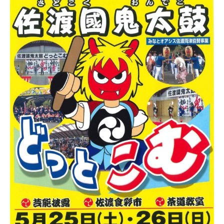
新潟市南区
カフェ
住宅展示場
居酒屋・バー
新潟市江南区
完成見学会
焼肉
学生スポーツ
新潟市秋葉区
パスタ
アルビレックス
新潟市西蒲区
ビルボードプレイスBP
新潟伊勢丹
ピア万代
官公庁・自治体
新潟市 チラシ
長岡・見附 チラシ
村上・関川
パン・ベーカリー
新発田・聖籠
タレカツ・豚カツ
胎内・粟島
デカ盛り・大盛り
リバーサイド千秋
パティオPATIO
上越・妙高・糸魚川 チラシ
注目 チラシ
週末セール
三条・加茂・田上
旨辛・激辛
定食・町定食
五泉・阿賀野・阿賀
海鮮・鮨
燕・弥彦
そば・うどん
火曜セール
オープン・リニューアルセール
長岡・見附
日本酒・新潟清酒
小千谷・十日町・津南
ワイン・クラフトビール
魚沼・南魚沼・湯沢
周年祭・感謝祭セール
年末・初売りセール
柏崎・刈羽・出雲崎
ケーキ・パフェ
ビアガーデン・暑気払い
上越・妙高・糸魚川
忘新年会・歓送迎会