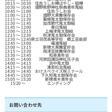
10:15 ～ 10:30
住吉うしお樽ばやし・姐樽
10:30 ～ 10:45
畑野熊野神社祭典青年鬼組
10:45 ～ 11:00
住吉うしお会
11:00 ～ 11:15
畑野大黒舞保存会
11:15 ～ 11:30
鷲崎鬼太鼓保存会
11:30 ～ 11:45
加茂歌代鬼太鼓組
11:45 ～ 12:00
春日鬼組
12:00 ～ 12:15
上梅津鬼太鼓組
12:15 ～ 12:30
秋津鬼太鼓保存会
12:30 ～ 12:45
県立羽茂高等学校 郷土芸能部
12:45 ～ 13:00
福浦鬼組
13:00 ～ 13:15
新穂大黒舞愛好会
13:15 ～ 13:30
両津芸妓舞保存会
13:30 ～ 13:45
和泉青年会
13:45 ～ 14:00
河原田諏訪神社氏子会
14:00 ～ 14:15
浜中鬼太鼓
14:15 ～ 14:30
湊若松会鬼組
14:30 ～ 14:45
おけスぺクイズ税ミナール
14:45 ～ 15:05
下久知鬼太鼓保存会
15:05 ～ 15:20
新穂青木青年会
15:20 ～
エンディング
お問い合わせ先