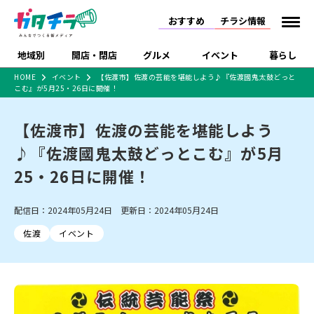
おすすめ
チラシ情報
地域別
開店・閉店
グルメ
イベント
暮らし
HOME
イベント
【佐渡市】佐渡の芸能を堪能しよう♪『佐渡國鬼太鼓どっと
こむ』が5月25・26日に開催！
食品スーパー・コンビ
戸建住宅・マンショ
特売セール
インタビュー
ニ
ン・土地
住宅メーカー・工務
【佐渡市】佐渡の芸能を堪能しよう
新潟市
開店
ラーメン
体験・販売
施設・ショップ
下越
閉店
現地レポート
祭り・伝統行事
店
♪『佐渡國鬼太鼓どっとこむ』が5月
ショッピングモール・
ドラッグストア・ホーム
特集・まとめ記事
大型施設
センター
25・26日に開催！
食品メーカー・県産
リニューアル・移転
休業
開店まとめ
閉店まとめ
中越
和食
趣味・展示会
上越
洋食
ライブ・コンサート
品
新潟市・開店
新潟市・閉店
長岡市・開店
配信日：2024年05月24日 更新日：2024年05月24日
セツコママ
ランキング
新潟人
キャンペーン
ファッション
生活サービス
長岡市・閉店
上越市・開店
上越市・閉店
開店まとめ
閉店まとめ
人気記事まとめ
定食まとめ
佐渡
イベント
にいがた酒の陣・新潟
習い事・塾
アパレル・雑貨
フィットネス・ジム
佐渡
スイーツ
スポーツ
ランチ
ラーメン・開店
ラーメン・閉店
酒月
ラーメンまとめ
飲食店まとめ
観光スポット
温泉・入浴
ホテル
旅館
水族館
インテリア・雑貨
外食・テイクアウト
リラクゼーション・整体
スキー場
リユース・買取
新車・中古車・カー用品
旅行・レジャー
家電・携帯電話
新潟市中央区
ご当地グルメ
セミナー・講演会
新潟市東区
食べ歩き
子ども向け
テイクアウト
新潟市西区
花火大会
新潟市北区
季節・期間限定
入場無料
病院・クリニック
イオンモール
ラブラ万代・ラブラ2
冠婚葬祭
習い事・塾
通販・EC
イベント
求人