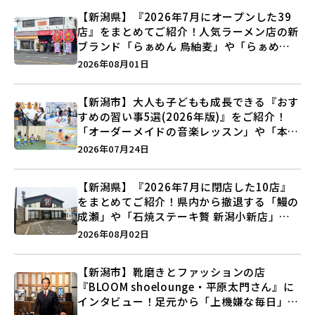
【新潟県】『2026年7月にオープンした39
店』をまとめてご紹介！人気ラーメン店の新
ブランド「らぁめん 鳥紬麦」や「らぁめん
しょうがの空」など盛りだくさん♪
2026年08月01日
【新潟市】大人も子どもも成長できる『おす
すめの習い事5選(2026年版)』をご紹介！
「オーダーメイドの音楽レッスン」や「本格
キックボクシング」で新しい自分を見つけよ
2026年07月24日
う♪
【新潟県】『2026年7月に閉店した10店』
をまとめてご紹介！県内から撤退する「鰻の
成瀬」や「石焼ステーキ贅 新潟小新店」が
営業に幕…。
2026年08月02日
【新潟市】靴磨きとファッションの店
『BLOOM shoelounge・平原太門さん』に
インタビュー！足元から「上機嫌な毎日」を