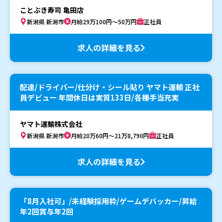
ことぶき寿司 亀田店
新潟県 新潟市
月給29万100円～50万円
正社員
求人の詳細を見る
配達/ドライバー/仕分け・シール貼り ヤマト運輸 正社
員デビュー 年間休日は実質133日/各種手当充実
ヤマト運輸株式会社
新潟県 新潟市
月給20万60円～21万8,790円
正社員
求人の詳細を見る
「8月入社可」/未経験採用枠/ゲームデバッカー/昇給
年2回賞与年2回