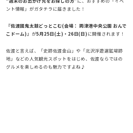
“週末のお出かけ先をお探しの方”
に、おすすめの「イベ
ント情報」がガタチラに届きました！
『佐渡國鬼太鼓どっとこむ(会場： 両津港中央公園 おんで
こドーム)』
が
5月25日(土)・26日(日)
に開催されます！
佐渡と言えば、「史跡佐渡金山」や「北沢浮遊選鉱場跡
地」などの人気観光スポットをはじめ、佐渡ならではの
グルメを楽しめるのも魅力ですよね♪