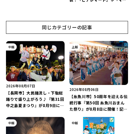
♪
ヤtoマハロ』など開店・閉店の
注目記事をランキングでご紹介
♪
同じカテゴリーの記事
中越
上越
2026年08月07日
2026年08月06日
【長岡市】大民踊流し・下駄総
【糸魚川市】50周年を迎える伝
踊りで盛り上がろう♪『第31回
統行事『第50回 糸魚川おまん
中之島夏まつり』が8月9日に開
た祭り』が8月8日に開催！記念
催！“新潟アルビレックスBB選
企画の新潟プロレス＆東京力車
手”のシュート対決は必見♪
を楽しもう♪
中越
中越