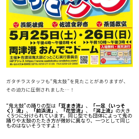
ガタチラスタッフも“鬼太鼓”を見たことがありますが、
その迫力に圧倒されました…！
“鬼太鼓”の踊りの型は
「豆まき流」
、
「一足（いっそ
く）流」
、
「前浜流」
、
「花笠流」
、
「潟上流」
の大き
く5つに分けられています。同じ型でも団体によって鬼の
踊りや太鼓のたたき方が微妙に異なり、一つとして同じ
ものはないそうですよ！