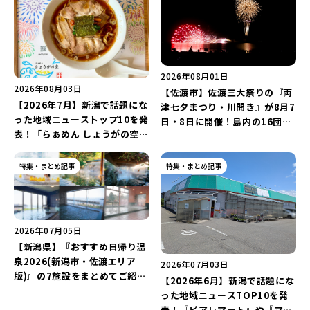
2026年08月01日
2026年08月03日
【佐渡市】佐渡三大祭りの『両
【2026年7月】新潟で話題にな
津七夕まつり・川開き』が8月7
った地域ニューストップ10を発
日・8日に開催！島内の16団体
表！「らぁめん しょうがの空」
が集まる「鬼太鼓競演」は必見
や「ラーメン豚山」など開店・
♪
閉店の注目記事をランキングで
特集・まとめ記事
特集・まとめ記事
ご紹介♪
2026年07月05日
【新潟県】『おすすめ日帰り温
泉2026(新潟市・佐渡エリア
2026年07月03日
版)』の7施設をまとめてご紹
【2026年6月】新潟で話題にな
介！「秋葉温泉 花水」や「多宝
った地域ニュースTOP10を発
温泉 だいろの湯」などを巡ろう
表！『ピアレマート』や『マス