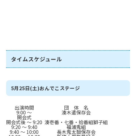
タイムスケジュール
5月25日(土)おんでこステージ
出演時間
団 体 名
9:00 ～
湊木遣保存会
開会式
開会式後 ～ 9:20
湊壱番・七番・拾番組獅子組
9:20 ～ 9:40
福浦鬼組
9:40 ～ 10:00
長木鬼太鼓保存会