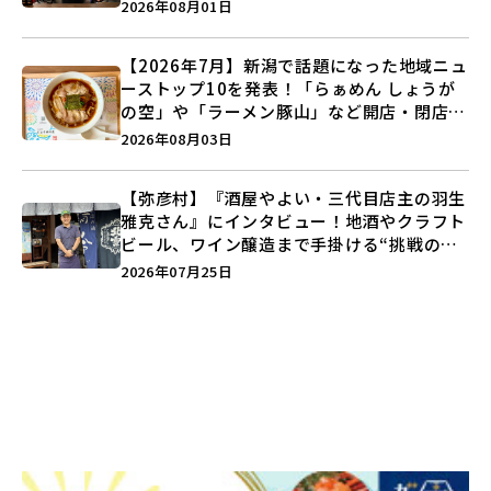
つくる装いの提案とは？
2026年08月01日
【2026年7月】新潟で話題になった地域ニュ
ーストップ10を発表！「らぁめん しょうが
の空」や「ラーメン豚山」など開店・閉店の
注目記事をランキングでご紹介♪
2026年08月03日
【弥彦村】『酒屋やよい・三代目店主の羽生
雅克さん』にインタビュー！地酒やクラフト
ビール、ワイン醸造まで手掛ける“挑戦の歴
史”に迫る♪
2026年07月25日