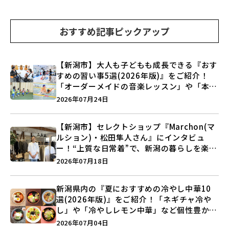
おすすめ記事ピックアップ
【新潟市】大人も子どもも成長できる『おす
すめの習い事5選(2026年版)』をご紹介！
「オーダーメイドの音楽レッスン」や「本格
キックボクシング」で新しい自分を見つけよ
2026年07月24日
う♪
【新潟市】セレクトショップ『Marchon(マ
ルション)・松田隼人さん』にインタビュ
ー！“上質な日常着”で、新潟の暮らしを楽し
む提案とは？
2026年07月18日
新潟県内の『夏におすすめの冷やし中華10
選(2026年版)』をご紹介！「ネギチャ冷や
し」や「冷やしレモン中華」など個性豊かな
ラインアップ♪
2026年07月04日