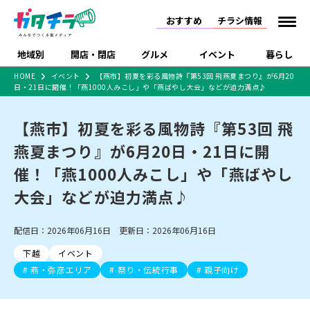
おすすめ
チラシ情報
地域別
開店・閉店
グルメ
イベント
暮らし
HOME
イベント
【燕市】初夏を彩る風物詩『第53回 飛燕夏まつり』が6月20
日・21日に開催！「燕1000人みこし」や「燕ばやし大会」などが迫力満点♪
食品スーパー・コンビ
戸建住宅・マンショ
特売セール
インタビュー
ニ
ン・土地
住宅メーカー・工務
【燕市】初夏を彩る風物詩『第53回 飛
新潟市
開店
ラーメン
体験・販売
施設・ショップ
下越
閉店
現地レポート
祭り・伝統行事
店
燕夏まつり』が6月20日・21日に開
ショッピングモール・
ドラッグストア・ホーム
特集・まとめ記事
大型施設
センター
催！「燕1000人みこし」や「燕ばやし
食品メーカー・県産
リニューアル・移転
休業
開店まとめ
閉店まとめ
中越
和食
趣味・展示会
上越
洋食
ライブ・コンサート
品
大会」などが迫力満点♪
新潟市・開店
新潟市・閉店
長岡市・開店
セツコママ
ランキング
新潟人
キャンペーン
ファッション
生活サービス
長岡市・閉店
上越市・開店
上越市・閉店
開店まとめ
閉店まとめ
人気記事まとめ
定食まとめ
配信日：2026年06月16日 更新日：2026年06月16日
にいがた酒の陣・新潟
習い事・塾
アパレル・雑貨
フィットネス・ジム
佐渡
スイーツ
スポーツ
ランチ
ラーメン・開店
ラーメン・閉店
酒月
ラーメンまとめ
飲食店まとめ
下越
イベント
観光スポット
温泉・入浴
ホテル
旅館
水族館
インテリア・雑貨
外食・テイクアウト
燕・弥彦エリア
祭り・伝統行事
親子向け
リラクゼーション・整体
スキー場
リユース・買取
新車・中古車・カー用品
旅行・レジャー
家電・携帯電話
新潟市中央区
ご当地グルメ
セミナー・講演会
新潟市東区
食べ歩き
子ども向け
テイクアウト
新潟市西区
花火大会
新潟市北区
季節・期間限定
入場無料
病院・クリニック
イオンモール
ラブラ万代・ラブラ2
冠婚葬祭
習い事・塾
通販・EC
イベント
求人