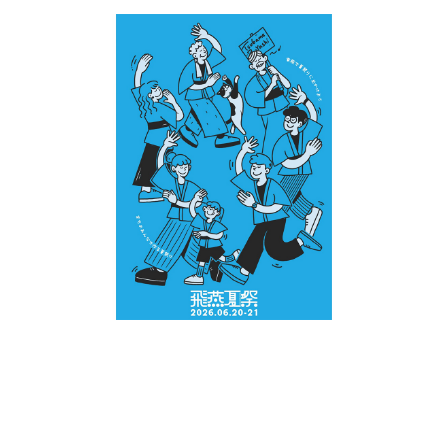
新潟市南区
カフェ
住宅展示場
居酒屋・バー
新潟市江南区
完成見学会
焼肉
学生スポーツ
新潟市秋葉区
パスタ
アルビレックス
新潟市西蒲区
ビルボードプレイスBP
新潟伊勢丹
ピア万代
官公庁・自治体
新潟市 チラシ
長岡・見附 チラシ
村上・関川
パン・ベーカリー
新発田・聖籠
タレカツ・豚カツ
胎内・粟島
デカ盛り・大盛り
リバーサイド千秋
パティオPATIO
上越・妙高・糸魚川 チラシ
注目 チラシ
週末セール
三条・加茂・田上
旨辛・激辛
定食・町定食
五泉・阿賀野・阿賀
海鮮・鮨
燕・弥彦
そば・うどん
火曜セール
オープン・リニューアルセール
長岡・見附
日本酒・新潟清酒
小千谷・十日町・津南
ワイン・クラフトビール
魚沼・南魚沼・湯沢
周年祭・感謝祭セール
年末・初売りセール
柏崎・刈羽・出雲崎
ケーキ・パフェ
ビアガーデン・暑気払い
上越・妙高・糸魚川
忘新年会・歓送迎会