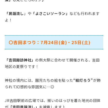
「民謡流し
」や
「よさこいソーラン」
なども行われます
よ！
〇吉田まつり：7月24日(金)・25日(土)
「吉田諏訪神社」
の例大祭に合わせて開催される、吉田
地区の夏祭りです！
神社の境内には、園児たちの絵を貼った
“絵灯ろう”
が飾
られて幻想的な雰囲気に…◎
JR吉田駅前の広場では、揃いのはっぴを着た地元の団体
が
「吉田民謡流し」
を披露します♪