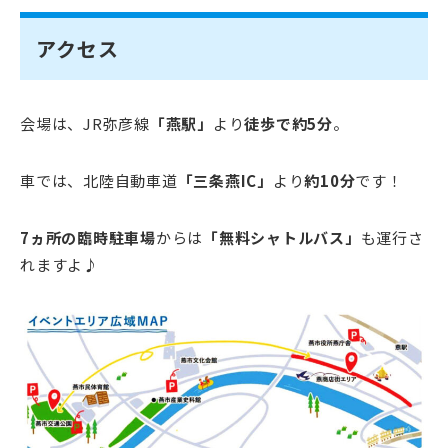
アクセス
会場は、JR弥彦線
「燕駅」
より
徒歩で約5分
。
車では、北陸自動車道
「三条燕IC」
より
約10分
です！
7ヵ所の臨時駐車場
からは
「無料シャトルバス」
も運行さ
れますよ♪