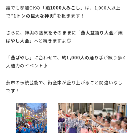
誰でも参加OKの
「燕1000人みこし」
は、1,000人以上
で
“1トンの巨大な神輿”
を担ぎます！
さらに、神輿の熱気をそのままに
「燕大盆踊り大会／燕
ばやし大会」
へと続きますよ◎
「燕ばやし」
に合わせて、
約1,000人の踊り手
が練り歩く
大迫力のイベント♪
燕市の伝統芸能で、街全体が盛り上がること間違いなし
です！