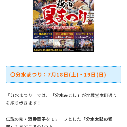
〇分水まつり：7月18日(土)・19日(日)
「分水まつり」では、
「分水みこし」
が地蔵堂本町通り
を練り歩きます！
伝説の鬼
・酒呑童子
をモチーフとした
「分水太鼓の響
演」
も見どころの1つ♪