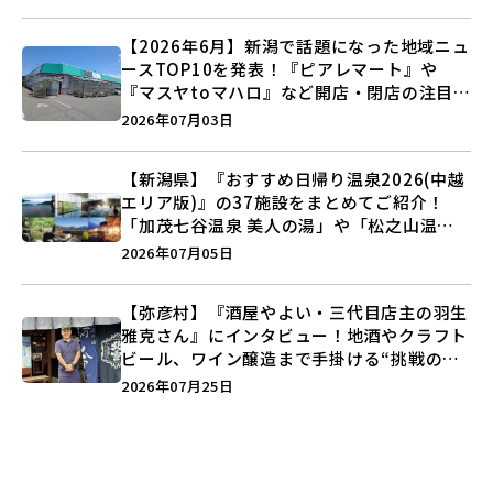
【2026年6月】新潟で話題になった地域ニュ
ースTOP10を発表！『ピアレマート』や
『マスヤtoマハロ』など開店・閉店の注目記
事をランキングでご紹介♪
2026年07月03日
【新潟県】『おすすめ日帰り温泉2026(中越
エリア版)』の37施設をまとめてご紹介！
「加茂七谷温泉 美人の湯」や「松之山温泉
ナステビュウ湯の山」などを巡ろう♪
2026年07月05日
【弥彦村】『酒屋やよい・三代目店主の羽生
雅克さん』にインタビュー！地酒やクラフト
ビール、ワイン醸造まで手掛ける“挑戦の歴
史”に迫る♪
2026年07月25日