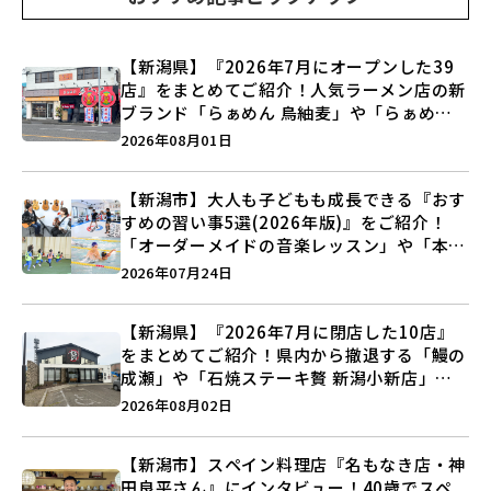
【新潟県】『2026年7月にオープンした39
店』をまとめてご紹介！人気ラーメン店の新
ブランド「らぁめん 鳥紬麦」や「らぁめん
しょうがの空」など盛りだくさん♪
2026年08月01日
【新潟市】大人も子どもも成長できる『おす
すめの習い事5選(2026年版)』をご紹介！
「オーダーメイドの音楽レッスン」や「本格
キックボクシング」で新しい自分を見つけよ
2026年07月24日
う♪
【新潟県】『2026年7月に閉店した10店』
をまとめてご紹介！県内から撤退する「鰻の
成瀬」や「石焼ステーキ贅 新潟小新店」が
営業に幕…。
2026年08月02日
【新潟市】スペイン料理店『名もなき店・神
田良平さん』にインタビュー！40歳でスペ