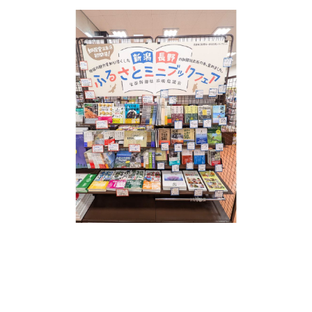
新潟市南区
カフェ
住宅展示場
居酒屋・バー
新潟市江南区
完成見学会
焼肉
学生スポーツ
新潟市秋葉区
パスタ
アルビレックス
新潟市西蒲区
ビルボードプレイスBP
新潟伊勢丹
ピア万代
官公庁・自治体
新潟市 チラシ
長岡・見附 チラシ
村上・関川
パン・ベーカリー
新発田・聖籠
タレカツ・豚カツ
胎内・粟島
デカ盛り・大盛り
リバーサイド千秋
パティオPATIO
上越・妙高・糸魚川 チラシ
注目 チラシ
週末セール
三条・加茂・田上
旨辛・激辛
定食・町定食
五泉・阿賀野・阿賀
海鮮・鮨
燕・弥彦
そば・うどん
火曜セール
オープン・リニューアルセール
長岡・見附
日本酒・新潟清酒
小千谷・十日町・津南
ワイン・クラフトビール
魚沼・南魚沼・湯沢
周年祭・感謝祭セール
年末・初売りセール
柏崎・刈羽・出雲崎
ケーキ・パフェ
ビアガーデン・暑気払い
上越・妙高・糸魚川
忘新年会・歓送迎会