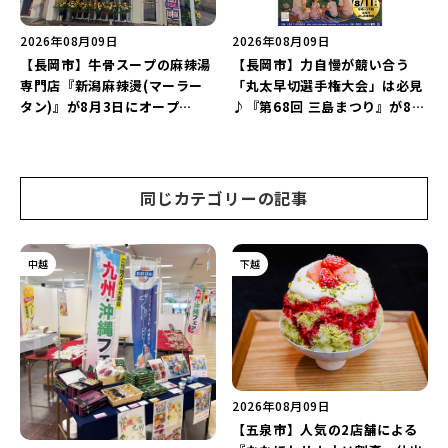
2026年08月09日
2026年08月09日
【長岡市】牛骨スープの麻辣湯
【長岡市】力自慢が競い合う
専門店『新潟麻辣燙(マーラー
「丸太早切選手権大会」は必見
タン)』が8月3日にオープ
♪『第68回 三島まつり』が8月
ン！“ドリンクを1本”もらえる
11日に開催！「まーな ものま
キャンペーンを実施中♪
ねライブショー」も楽しもう♪
同じカテゴリーの記事
中越
下越
2026年08月09日
【五泉市】人気の2店舗による