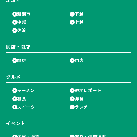
地域別
新潟市
下越
中越
上越
佐渡
開店・閉店
開店
閉店
グルメ
ラーメン
現地レポート
和食
洋食
スイーツ
ランチ
イベント
体験・販売
祭り・伝統行事