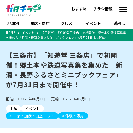
おすすめ
チラシ情報
地域別
開店・閉店
グルメ
イベント
暮らし
HOME
イベント
【三条市】「知遊堂 三条店」で初開催！郷土本や鉄道写真集
を集めた『新潟・長野ふるさとミニブックフェア』が7月31日まで開催中！
食品スーパー・コンビ
戸建住宅・マンショ
特売セール
インタビュー
ニ
ン・土地
住宅メーカー・工務
【三条市】「知遊堂 三条店」で初開
新潟市
開店
ラーメン
体験・販売
施設・ショップ
下越
閉店
現地レポート
祭り・伝統行事
店
催！郷土本や鉄道写真集を集めた『新
ショッピングモール・
ドラッグストア・ホーム
特集・まとめ記事
大型施設
センター
潟・長野ふるさとミニブックフェア』
食品メーカー・県産
リニューアル・移転
休業
開店まとめ
閉店まとめ
中越
和食
趣味・展示会
上越
洋食
ライブ・コンサート
品
が7月31日まで開催中！
新潟市・開店
新潟市・閉店
長岡市・開店
セツコママ
ランキング
新潟人
キャンペーン
ファッション
生活サービス
長岡市・閉店
上越市・開店
上越市・閉店
開店まとめ
閉店まとめ
人気記事まとめ
定食まとめ
配信日：2026年06月11日 更新日：2026年06月11日
にいがた酒の陣・新潟
習い事・塾
アパレル・雑貨
フィットネス・ジム
佐渡
スイーツ
スポーツ
ランチ
ラーメン・開店
ラーメン・閉店
酒月
ラーメンまとめ
飲食店まとめ
中越
イベント
観光スポット
温泉・入浴
ホテル
旅館
水族館
インテリア・雑貨
外食・テイクアウト
三条・加茂・田上エリア
体験・販売
リラクゼーション・整体
スキー場
リユース・買取
新車・中古車・カー用品
旅行・レジャー
家電・携帯電話
新潟市中央区
ご当地グルメ
セミナー・講演会
新潟市東区
食べ歩き
子ども向け
テイクアウト
新潟市西区
花火大会
新潟市北区
季節・期間限定
入場無料
病院・クリニック
イオンモール
ラブラ万代・ラブラ2
冠婚葬祭
習い事・塾
通販・EC
イベント
求人