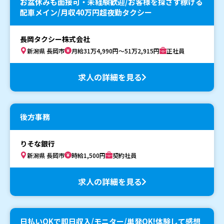
お盆休みも面接可・未経験歓迎/お客様を探さず稼げる
配車メイン/月収40万円超夜勤タクシー
長岡タクシー株式会社
新潟県 長岡市
月給31万4,990円～51万2,915円
正社員
求人の詳細を見る
後方事務
りそな銀行
新潟県 長岡市
時給1,500円
契約社員
求人の詳細を見る
日払いOKで即日収入/モニター/単発OK!体験して感想