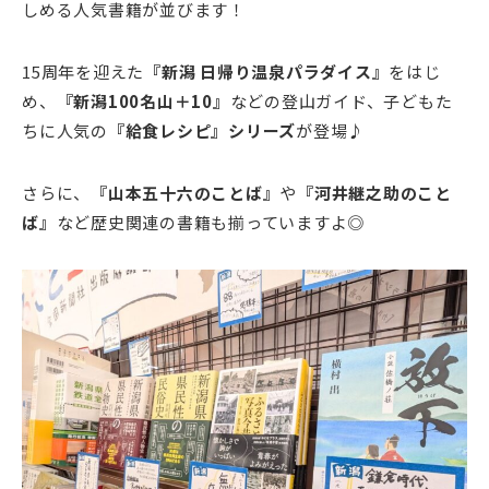
しめる人気書籍が並びます！
15周年を迎えた
『新潟 日帰り温泉パラダイス』
をはじ
め、
『新潟100名山＋10』
などの登山ガイド、子どもた
ちに人気の
『給食レシピ』シリーズ
が登場♪
さらに、
『山本五十六のことば』
や
『河井継之助のこと
ば』
など歴史関連の書籍も揃っていますよ◎