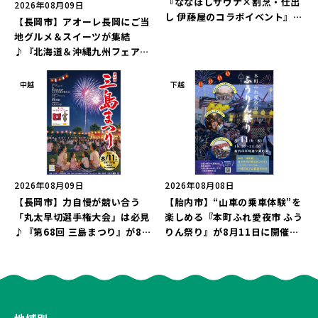
『ななほしサウナ×割烹・仕出
2026年08月09日
し 伊藤屋のコラボイベント』が
【長岡市】アオーレ長岡にご当
8月13日に限定開催！サウナと
地グルメ＆スイーツが集結
かき氷でととのえよう♪
♪『北海道＆沖縄九州フェア
2026 inアオーレ』が8月11日
より開催！北海道限定「生食感
中越
下越
チェルシー」をゲットしよう♪
2026年08月09日
2026年08月08日
【長岡市】力自慢が競い合う
【胎内市】“山車の乗車体験”を
「丸太早切選手権大会」は必見
楽しめる『本町ふれ愛夜市 ふう
♪『第68回 三島まつり』が8月
りん祭り』が8月11日に開催！
11日に開催！「まーな ものま
レトロな商店街に「グルメ＆縁
ねライブショー」も楽しもう♪
日の露店」が大集結♪