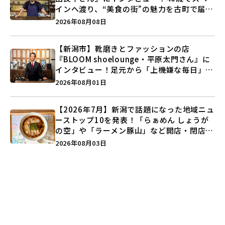
インへ渡り、“美食の街”の魅力を古町で届け
る♪
2026年08月08日
【新潟市】靴磨きとファッションの店
『BLOOM shoelounge・平原太門さん』に
インタビュー！足元から「上機嫌な毎日」を
つくる装いの提案とは？
2026年08月01日
【2026年7月】新潟で話題になった地域ニュ
ーストップ10を発表！「らぁめん しょうが
の空」や「ラーメン豚山」など開店・閉店の
注目記事をランキングでご紹介♪
2026年08月03日