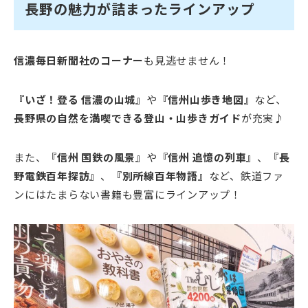
長野の魅力が詰まったラインアップ
信濃毎日新聞社のコーナー
も見逃せません！
『いざ！登る 信濃の山城』
や
『信州山歩き地図』
など、
長野県の自然を満喫できる登山・山歩きガイド
が充実♪
また、
『信州 国鉄の風景』
や
『信州 追憶の列車』
、
『長
野電鉄百年探訪』
、
『別所線百年物語』
など、鉄道ファ
ンにはたまらない書籍も豊富にラインアップ！