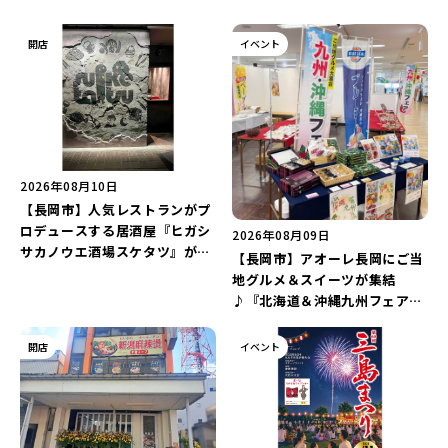
開店
イベント
2026年08月10日
【長岡市】人気レストランがプ
ロデュースする居酒屋『ヒガシ
2026年08月09日
サカノウエ酒場スケタツ』が7
【長岡市】アオーレ長岡にご当
月25日にオープン！店長イチ押
地グルメ＆スイーツが集結
しの「東坂之上名物!!こぼれマ
♪『北海道＆沖縄九州フェア
ーボー」は必食♪
2026 inアオーレ』が8月11日
より開催！北海道限定「生食感
開店
イベント
チェルシー」をゲットしよう♪