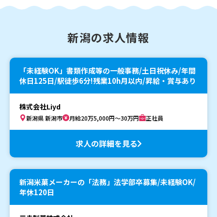
新潟の求人情報
「未経験OK」書類作成等の一般事務/土日祝休み/年間
休日125日/駅徒歩6分!残業10h月以内/昇給・賞与あり
株式会社Liyd
新潟県 新潟市
月給20万5,000円～30万円
正社員
求人の詳細を見る
新潟米菓メーカーの「法務」法学部卒募集/未経験OK/
年休120日