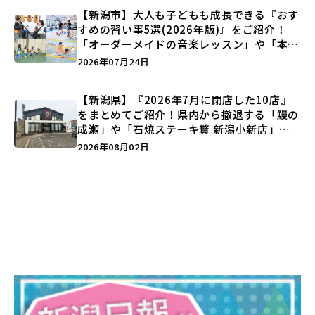
【新潟市】大人も子どもも成長できる『おす
すめの習い事5選(2026年版)』をご紹介！
「オーダーメイドの音楽レッスン」や「本格
キックボクシング」で新しい自分を見つけよ
2026年07月24日
う♪
【新潟県】『2026年7月に閉店した10店』
をまとめてご紹介！県内から撤退する「鰻の
成瀬」や「石焼ステーキ贅 新潟小新店」が
営業に幕…。
2026年08月02日