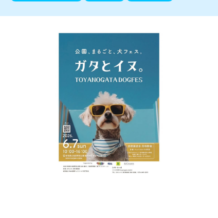
新潟市南区
カフェ
住宅展示場
居酒屋・バー
新潟市江南区
完成見学会
焼肉
学生スポーツ
新潟市秋葉区
パスタ
アルビレックス
新潟市西蒲区
ビルボードプレイスBP
新潟伊勢丹
ピア万代
官公庁・自治体
新潟市 チラシ
長岡・見附 チラシ
村上・関川
パン・ベーカリー
新発田・聖籠
タレカツ・豚カツ
胎内・粟島
デカ盛り・大盛り
リバーサイド千秋
パティオPATIO
上越・妙高・糸魚川 チラシ
注目 チラシ
週末セール
三条・加茂・田上
旨辛・激辛
定食・町定食
五泉・阿賀野・阿賀
海鮮・鮨
燕・弥彦
そば・うどん
火曜セール
オープン・リニューアルセール
長岡・見附
日本酒・新潟清酒
小千谷・十日町・津南
ワイン・クラフトビール
魚沼・南魚沼・湯沢
周年祭・感謝祭セール
年末・初売りセール
柏崎・刈羽・出雲崎
ケーキ・パフェ
ビアガーデン・暑気払い
上越・妙高・糸魚川
忘新年会・歓送迎会