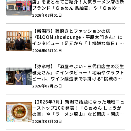
店』をまとめてご紹介！人気ラーメン店の新
ブランド「らぁめん 鳥紬麦」や「らぁめん
しょうがの空」など盛りだくさん♪
2026年08月01日
【新潟市】靴磨きとファッションの店
『BLOOM shoelounge・平原太門さん』に
インタビュー！足元から「上機嫌な毎日」を
つくる装いの提案とは？
2026年08月01日
【弥彦村】『酒屋やよい・三代目店主の羽生
雅克さん』にインタビュー！地酒やクラフト
ビール、ワイン醸造まで手掛ける“挑戦の歴
史”に迫る♪
2026年07月25日
【2026年7月】新潟で話題になった地域ニュ
ーストップ10を発表！「らぁめん しょうが
の空」や「ラーメン豚山」など開店・閉店の
注目記事をランキングでご紹介♪
2026年08月03日