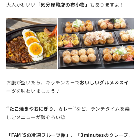
大人かわいい
「気分屋鞄店の布小物」
もありますよ！
お腹が空いたら、キッチンカーで
おいしいグルメ＆スイ
ーツ
を味わいましょう♪
“たこ焼きやおにぎり、カレー”
など、ランチタイムを楽
しむメニューが勢ぞろい◎
「FAM’Sの冷凍フルーツ飴
」
、
「3minutesのクレープ
」