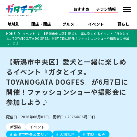
おすすめ
チラシ情報
地域別
開店・閉店
グルメ
イベント
暮らし
HOME
イベント
【新潟市中央区】愛犬と一緒に楽しめるイベント『ガタとイ
ヌ。TOYANOGATA DOGFES』が6月7日に開催！ファッションショーや撮影会に参加
食品スーパー・コンビ
戸建住宅・マンショ
特売セール
インタビュー
しよう♪
ニ
ン・土地
住宅メーカー・工務
新潟市
開店
ラーメン
体験・販売
施設・ショップ
下越
閉店
現地レポート
祭り・伝統行事
店
【新潟市中央区】愛犬と一緒に楽しめ
ショッピングモール・
ドラッグストア・ホーム
特集・まとめ記事
るイベント『ガタとイヌ。
大型施設
センター
食品メーカー・県産
TOYANOGATA DOGFES』が6月7日に
リニューアル・移転
休業
開店まとめ
閉店まとめ
中越
和食
趣味・展示会
上越
洋食
ライブ・コンサート
品
新潟市・開店
新潟市・閉店
長岡市・開店
開催！ファッションショーや撮影会に
セツコママ
ランキング
新潟人
キャンペーン
ファッション
生活サービス
長岡市・閉店
上越市・開店
上越市・閉店
参加しよう♪
開店まとめ
閉店まとめ
人気記事まとめ
定食まとめ
にいがた酒の陣・新潟
習い事・塾
アパレル・雑貨
フィットネス・ジム
佐渡
スイーツ
スポーツ
ランチ
ラーメン・開店
ラーメン・閉店
酒月
ラーメンまとめ
飲食店まとめ
観光スポット
温泉・入浴
ホテル
旅館
水族館
配信日：2026年06月03日 更新日：2026年06月03日
インテリア・雑貨
外食・テイクアウト
リラクゼーション・整体
スキー場
リユース・買取
新車・中古車・カー用品
旅行・レジャー
家電・携帯電話
新潟市
イベント
新潟市中央区
ご当地グルメ
セミナー・講演会
新潟市東区
食べ歩き
子ども向け
テイクアウト
新潟市西区
花火大会
新潟市北区
季節・期間限定
入場無料
病院・クリニック
イオンモール
ラブラ万代・ラブラ2
新潟市中央区エリア
入場無料
体験・販売
冠婚葬祭
習い事・塾
通販・EC
イベント
求人