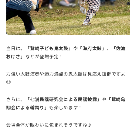
当日は
、「鷲崎子ども鬼太鼓」
や
「海府太鼓」
、
「佐渡
おけさ」
などが登場予定！
力強い太鼓演奏や迫力満点の鬼太鼓は見応え抜群ですよ
◎
さらに、
「七浦民謡研究会による民謡披露
」
や
「鷲崎亀
翔会による輪踊り
」
も楽しめます！
会場全体が賑わいに包まれそうですね♪