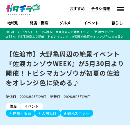
おすすめ
チラシ情報
地域別
開店・閉店
グルメ
イベント
暮らし
HOME
イベント
【佐渡市】大野亀周辺の絶景イベント『佐渡カンゾウ
WEEK』が5月30日より開催！トビシマカンゾウが初夏の佐渡をオレンジ色に染める♪
食品スーパー・コンビ
戸建住宅・マンショ
特売セール
インタビュー
ニ
ン・土地
住宅メーカー・工務
【佐渡市】大野亀周辺の絶景イベント
新潟市
開店
ラーメン
体験・販売
施設・ショップ
下越
閉店
現地レポート
祭り・伝統行事
店
『佐渡カンゾウWEEK』が5月30日より
ショッピングモール・
ドラッグストア・ホーム
特集・まとめ記事
大型施設
センター
開催！トビシマカンゾウが初夏の佐渡
食品メーカー・県産
リニューアル・移転
休業
開店まとめ
閉店まとめ
中越
和食
趣味・展示会
上越
洋食
ライブ・コンサート
品
をオレンジ色に染める♪
新潟市・開店
新潟市・閉店
長岡市・開店
セツコママ
ランキング
新潟人
キャンペーン
ファッション
生活サービス
長岡市・閉店
上越市・開店
上越市・閉店
開店まとめ
閉店まとめ
人気記事まとめ
定食まとめ
配信日：2026年05月29日 更新日：2026年05月29日
にいがた酒の陣・新潟
習い事・塾
アパレル・雑貨
フィットネス・ジム
佐渡
スイーツ
スポーツ
ランチ
ラーメン・開店
ラーメン・閉店
酒月
ラーメンまとめ
飲食店まとめ
佐渡
イベント
観光スポット
温泉・入浴
ホテル
旅館
水族館
インテリア・雑貨
外食・テイクアウト
体験・販売
入場無料
観光スポット
リラクゼーション・整体
スキー場
リユース・買取
新車・中古車・カー用品
旅行・レジャー
家電・携帯電話
新潟市中央区
ご当地グルメ
セミナー・講演会
新潟市東区
食べ歩き
子ども向け
テイクアウト
新潟市西区
花火大会
新潟市北区
季節・期間限定
入場無料
病院・クリニック
イオンモール
ラブラ万代・ラブラ2
冠婚葬祭
習い事・塾
通販・EC
イベント
求人