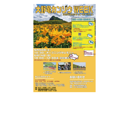
新潟市南区
カフェ
住宅展示場
居酒屋・バー
新潟市江南区
完成見学会
焼肉
学生スポーツ
新潟市秋葉区
パスタ
アルビレックス
新潟市西蒲区
ビルボードプレイスBP
新潟伊勢丹
ピア万代
官公庁・自治体
新潟市 チラシ
長岡・見附 チラシ
村上・関川
パン・ベーカリー
新発田・聖籠
タレカツ・豚カツ
胎内・粟島
デカ盛り・大盛り
リバーサイド千秋
パティオPATIO
上越・妙高・糸魚川 チラシ
注目 チラシ
週末セール
三条・加茂・田上
旨辛・激辛
定食・町定食
五泉・阿賀野・阿賀
海鮮・鮨
燕・弥彦
そば・うどん
火曜セール
オープン・リニューアルセール
長岡・見附
日本酒・新潟清酒
小千谷・十日町・津南
ワイン・クラフトビール
魚沼・南魚沼・湯沢
周年祭・感謝祭セール
年末・初売りセール
柏崎・刈羽・出雲崎
ケーキ・パフェ
ビアガーデン・暑気払い
上越・妙高・糸魚川
忘新年会・歓送迎会