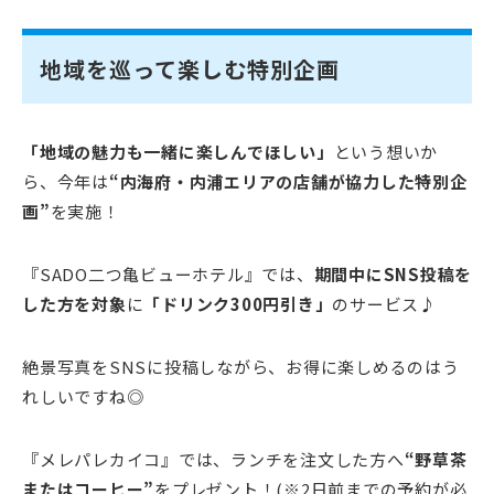
地域を巡って楽しむ特別企画
「地域の魅力も一緒に楽しんでほしい」
という想いか
ら、今年は
“内海府・内浦エリアの店舗が協力した特別企
画”
を実施！
『SADO二つ亀ビューホテル』では、
期間中にSNS投稿を
した方を対象
に
「ドリンク300円引き」
のサービス♪
絶景写真をSNSに投稿しながら、お得に楽しめるのはう
れしいですね◎
『メレパレカイコ』では、ランチを注文した方へ
“野草茶
またはコーヒー”
をプレゼント！(※2日前までの予約が必