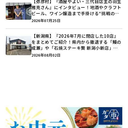
【弥彦村】『酒屋やよい・三代目店主の羽生
雅克さん』にインタビュー！地酒やクラフト
ビール、ワイン醸造まで手掛ける“挑戦の歴
史”に迫る♪
2026年07月25日
【新潟県】『2026年7月に閉店した10店』
をまとめてご紹介！県内から撤退する「鰻の
成瀬」や「石焼ステーキ贅 新潟小新店」が
営業に幕…。
2026年08月02日