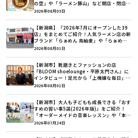
の空」や「ラーメン豚山」など開店・閉店の
注目記事をランキングでご紹介♪
2026年08月03日
【新潟県】『2026年7月にオープンした39
店』をまとめてご紹介！人気ラーメン店の新
ブランド「らぁめん 鳥紬麦」や「らぁめん
しょうがの空」など盛りだくさん♪
2026年08月01日
【新潟市】靴磨きとファッションの店
『BLOOM shoelounge・平原太門さん』に
インタビュー！足元から「上機嫌な毎日」を
つくる装いの提案とは？
2026年08月01日
【新潟市】大人も子どもも成長できる『おす
すめの習い事5選(2026年版)』をご紹介！
「オーダーメイドの音楽レッスン」や「本格
キックボクシング」で新しい自分を見つけよ
2026年07月24日
う♪