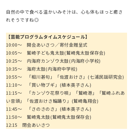
自然の中で食べる温かいみそ汁は、心も体もほっと癒さ
れそうですね◎
【芸能プログラムタイムスケジュール】
10:00～ 開会あいさつ／寄付金贈呈式
10:05～ 鷲崎子ども鬼太鼓(鷲崎鬼太鼓保存会)
10:25～ 内海府カンゾウ太鼓(内海府小学校)
10:35～ 海府太鼓(内海府中学校)
10:55～ 「相川甚句」「佐渡おけさ」(七浦民謡研究会)
11:10～ 「買い物ブギ」(植本英子さん)
11:15～ 「カンゾウ花祭り唄」「鷲崎港」「鷲崎ふれあ
い音頭」「佐渡おけさ輪踊り」(鷲崎亀翔会)
11:45～ 「さのさのさ」(植本英子さん)
11:50～ 鷲崎鬼太鼓(鷲崎鬼太鼓保存会)
12:15 閉会あいさつ