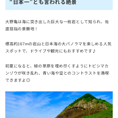
“日本一”とも言われる絶景
大野亀は海に突き出した巨大な一枚岩として知られ、佐
渡屈指の景勝地！
標高約167mの岩山と日本海の大パノラマを楽しめる人気
スポットで、ドライブや観光にもおすすめです♪
初夏になると、緑の草原を埋め尽くすようにトビシマカ
ンゾウが咲き乱れ、青い海や空とのコントラストを満喫
できますよ◎