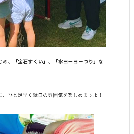
じめ、
「宝石すくい」
、
「水ヨーヨーつり」
な
に、ひと足早く縁日の雰囲気を楽しめますよ！