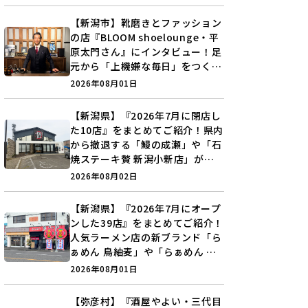
分を見つけよう♪
【新潟市】靴磨きとファッション
の店『BLOOM shoelounge・平
原太門さん』にインタビュー！足
元から「上機嫌な毎日」をつくる
装いの提案とは？
2026年08月01日
【新潟県】『2026年7月に閉店し
た10店』をまとめてご紹介！県内
から撤退する「鰻の成瀬」や「石
焼ステーキ贅 新潟小新店」が営
業に幕…。
2026年08月02日
【新潟県】『2026年7月にオープ
ンした39店』をまとめてご紹介！
人気ラーメン店の新ブランド「ら
ぁめん 鳥紬麦」や「らぁめん し
ょうがの空」など盛りだくさん♪
2026年08月01日
【弥彦村】『酒屋やよい・三代目