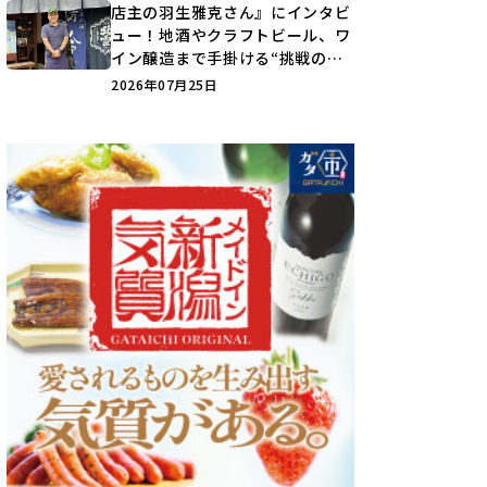
店主の羽生雅克さん』にインタビ
ュー！地酒やクラフトビール、ワ
イン醸造まで手掛ける“挑戦の歴
史”に迫る♪
2026年07月25日