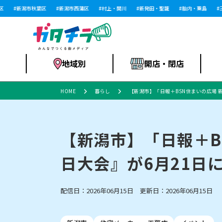
新潟市秋葉区
新潟市西蒲区
村上・関川
新発田・聖籠
胎内・粟島
三条
地域別
開店・閉店
HOME
暮らし
【新潟市】「日報＋BSN住まいの広場 
食品スーパー・コ
新潟市
開店
ラーメン
体験・販売
施設・ショップ
特売セール
ンビニ
【新潟市】「日報＋B
日大会』が6月21日
リニューアル・移転
習い事・塾
セツコママ
アパレル・雑貨
ランキング
休業
新潟人
開店まと
フィッ
ファッション
佐渡
スイーツ
スポーツ
上越市・閉店
スキー場
リユース・買取
ラーメン・開店
病院・ク
ラー
配信日：2026年06月15日 更新日：2026年06月15日
リバーサイド千秋
パティオPATIO
インテリア・雑貨
外食・テイクアウト