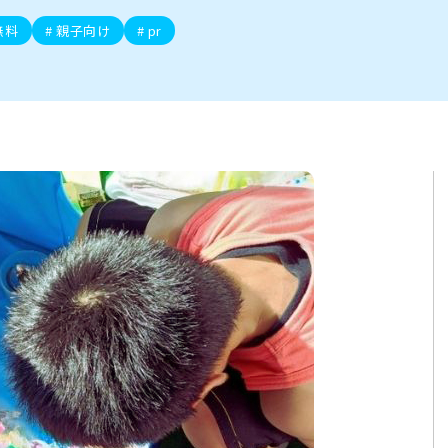
ト
区
大会
新潟市北区
季節・期間限定
入場無料
新潟市南区
住宅展示場
カフェ
新潟市江南区
完成見学会
居酒屋・バー
学生スポーツ
新潟市秋葉区
焼肉
パスタ
ア
新潟市 チラシ
長岡・見附 チラシ
上越・妙高・糸魚川 チラシ
無料
親子向け
pr
茂・田上
・町定食
五泉・阿賀野・阿賀
海鮮・鮨
そば・うどん
燕・弥彦
日本酒・新潟清酒
長岡・見附
小千谷
ワイン
ール
周年祭・感謝祭セール
年末・初売りセール
川
送迎会