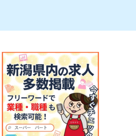
ルビレックス
新潟市西蒲区
パン・ベーカリー
村上・関川
タレカツ・豚カツ
注目 チラシ
週末セール
・十日町・津南
・クラフトビール
魚沼・南魚沼・湯沢
ケーキ・パフェ