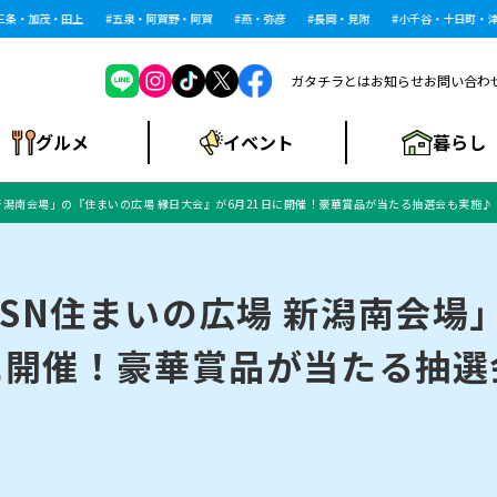
・加茂・田上
五泉・阿賀野・阿賀
燕・弥彦
長岡・見附
小千谷・十日町・津南
ガタチラとは
お知らせ
お問い合わ
暮らし
グルメ
イベント
新潟南会場」の『住まいの広場 縁日大会』が6月21日に開催！豪華賞品が当たる抽選会も実施♪
ショッピングモー
戸建住宅・マンショ
住宅メーカー・工
食品メーカー・県
特集・まとめ記
ル・大型施設
ン・土地
下越
閉店
現地レポート
祭り・伝統行事
インタビュー
中越
和食
趣味・展示会
務店
産品
事
SN住まいの広場 新潟南会場
に開催！豪華賞品が当たる抽
にいがた酒の陣・新
め
トネス・ジム
キャンペーン
閉店まとめ
開店まとめ
観光スポット
新潟市・開店
閉店まとめ
温泉・入浴
新潟市・閉店
人気記事まとめ
ホテル
長岡市・開店
旅館
定食
水
生活サービス
潟酒月
ランチ
リニック
メン・閉店
イオンモール
ラブラ万代・ラブラ2
ビルボードプレイ
新車・中古車・カー用品
旅行・レジャー
家電・携帯電話