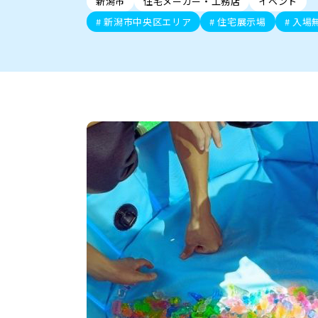
新潟市
住宅メーカー・工務店
イベント
新潟市中央区
ご当地グルメ
セミナー・講演会
新潟市東区
食べ歩き
子ども向け
テイクアウ
新潟市西
花火
イベント
求人
官公庁・自治体
新潟市中央区エリア
住宅展示場
入場
新発田・聖籠
デカ盛り・大盛り
胎内・粟島
旨辛・激辛
三条・加
定食
火曜セール
オープン・リニューアルセ
柏崎・刈羽・出雲崎
ビアガーデン・暑気払い
上越・妙高・糸魚
忘新年会・歓