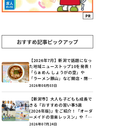
PR
おすすめ記事ピックアップ
【2026年7月】新潟で話題になっ
た地域ニューストップ10を発表！
「らぁめん しょうがの空」や
「ラーメン豚山」など開店・閉店
の注目記事をランキングでご紹介
2026年08月03日
♪
【新潟市】大人も子どもも成長で
きる『おすすめの習い事5選
(2026年版)』をご紹介！「オーダ
ーメイドの音楽レッスン」や「本
格キックボクシング」で新しい自
2026年07月24日