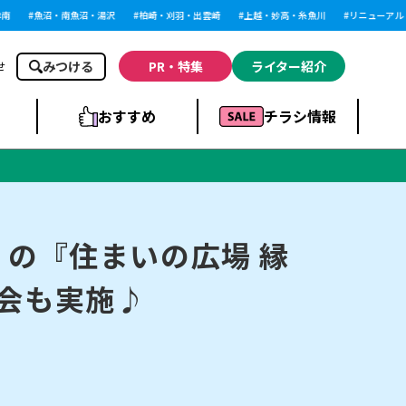
魚沼・南魚沼・湯沢
柏崎・刈羽・出雲崎
上越・妙高・糸魚川
リニューアル・移
みつける
PR・特集
ライター紹介
せ
おすすめ
チラシ情報
ドラッグストア・ホ
ライブ・コンサー
ームセンター
上越
洋食
ト
」の『住まいの広場 縁
選会も実施♪
まとめ
族館
長岡市・閉店
リラクゼーション・整体
ラーメンまとめ
上越市・開店
飲食店まとめ
スBP
新潟伊勢丹
ピア万代
冠婚葬祭
習い事・塾
通販・EC