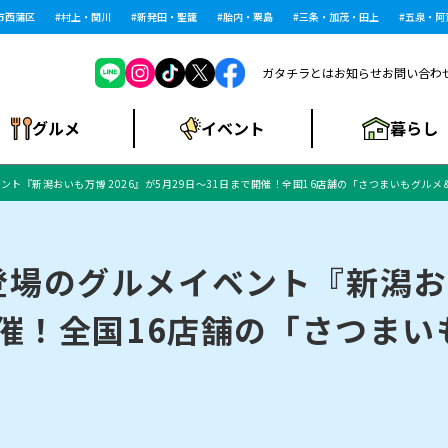
蒲区
村上・関川
新発田・聖籠
胎内・粟島
三条・加茂・田上
五泉・阿賀
ガタチラとは
お知らせ
お問い合わ
暮らし
グルメ
イベント
ト『新潟おいも万博 2026』が5月29日～31日まで開催！全国16店舗の「さつまいもグル
ショッピングモー
戸建住宅・マンショ
住宅メーカー・工
食品メーカー・県
特集・まとめ記
ル・大型施設
ン・土地
下越
閉店
現地レポート
祭り・伝統行事
インタビュー
中越
和食
趣味・展示会
務店
産品
事
場のグルメイベント『新潟おい
開催！全国16店舗の「さつま
にいがた酒の陣・新
め
トネス・ジム
キャンペーン
閉店まとめ
開店まとめ
観光スポット
新潟市・開店
閉店まとめ
温泉・入浴
新潟市・閉店
人気記事まとめ
ホテル
長岡市・開店
旅館
定食
水
生活サービス
潟酒月
ランチ
リニック
メン・閉店
イオンモール
ラブラ万代・ラブラ2
ビルボードプレイ
新車・中古車・カー用品
旅行・レジャー
家電・携帯電話