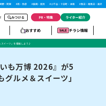
野・阿賀
燕・弥彦
長岡・見附
小千谷・十日町・津南
魚沼・南魚沼・湯沢
みつける
PR・特集
ライター紹介
せ
おすすめ
チラシ情報
メ＆スイーツ」を堪能しよう♪
ドラッグストア・ホ
ライブ・コンサー
ームセンター
上越
洋食
ト
も万博 2026』が5
いもグルメ＆スイーツ」
まとめ
族館
長岡市・閉店
リラクゼーション・整体
ラーメンまとめ
上越市・開店
飲食店まとめ
スBP
新潟伊勢丹
ピア万代
冠婚葬祭
習い事・塾
通販・EC