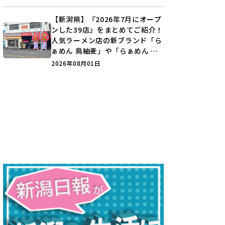
♪
【新潟県】『2026年7月にオープ
ンした39店』をまとめてご紹介！
人気ラーメン店の新ブランド「ら
ぁめん 鳥紬麦」や「らぁめん し
ょうがの空」など盛りだくさん♪
2026年08月01日