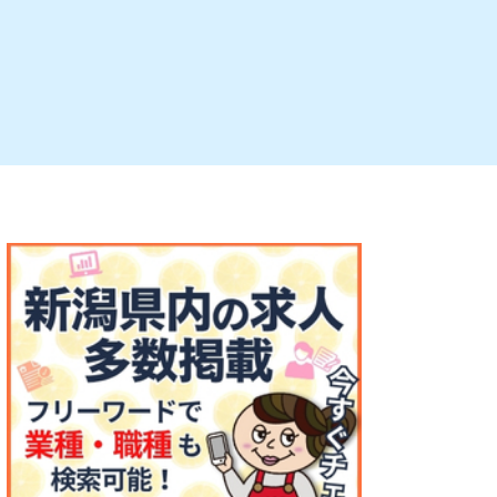
ルビレックス
新潟市西蒲区
パン・ベーカリー
村上・関川
タレカツ・豚カツ
注目 チラシ
週末セール
・十日町・津南
・クラフトビール
魚沼・南魚沼・湯沢
ケーキ・パフェ