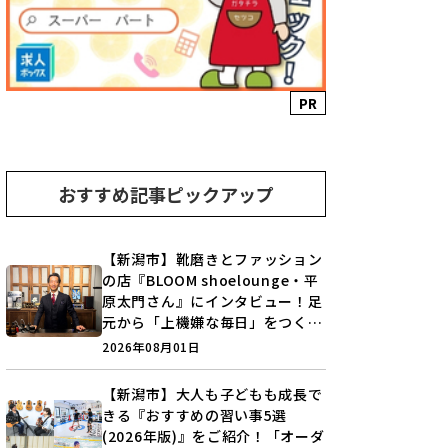
PR
おすすめ記事ピックアップ
【新潟市】靴磨きとファッション
の店『BLOOM shoelounge・平
原太門さん』にインタビュー！足
元から「上機嫌な毎日」をつくる
装いの提案とは？
2026年08月01日
【新潟市】大人も子どもも成長で
きる『おすすめの習い事5選
(2026年版)』をご紹介！「オーダ