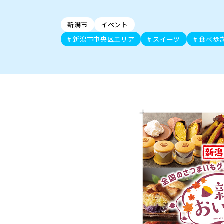
新潟市中央区
ご当地グルメ
セミナー・講演会
新潟市東区
食べ歩き
子ども向け
テイクアウ
新潟市西
花火
イベント
求人
官公庁・自治体
新発田・聖籠
デカ盛り・大盛り
胎内・粟島
旨辛・激辛
三条・加
定食
火曜セール
オープン・リニューアルセ
新潟市
イベント
柏崎・刈羽・出雲崎
ビアガーデン・暑気払い
上越・妙高・糸魚
忘新年会・歓
新潟市中央区エリア
スイーツ
食べ歩