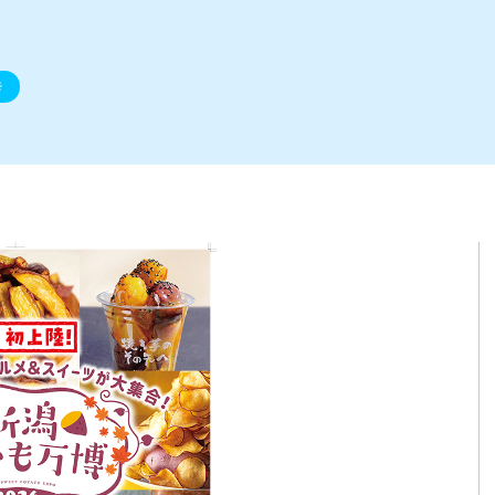
ト
区
大会
新潟市北区
季節・期間限定
入場無料
新潟市南区
住宅展示場
カフェ
新潟市江南区
完成見学会
居酒屋・バー
学生スポーツ
新潟市秋葉区
焼肉
パスタ
ア
新潟市 チラシ
長岡・見附 チラシ
上越・妙高・糸魚川 チラシ
茂・田上
・町定食
五泉・阿賀野・阿賀
海鮮・鮨
そば・うどん
燕・弥彦
日本酒・新潟清酒
長岡・見附
小千谷
ワイン
ール
周年祭・感謝祭セール
年末・初売りセール
川
送迎会
き