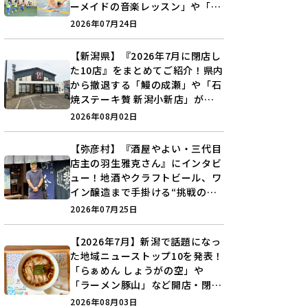
ーメイドの音楽レッスン」や「本
格キックボクシング」で新しい自
2026年07月24日
分を見つけよう♪
【新潟県】『2026年7月に閉店し
た10店』をまとめてご紹介！県内
から撤退する「鰻の成瀬」や「石
焼ステーキ贅 新潟小新店」が営
業に幕…。
2026年08月02日
【弥彦村】『酒屋やよい・三代目
店主の羽生雅克さん』にインタビ
ュー！地酒やクラフトビール、ワ
イン醸造まで手掛ける“挑戦の歴
史”に迫る♪
2026年07月25日
【2026年7月】新潟で話題になっ
た地域ニューストップ10を発表！
「らぁめん しょうがの空」や
「ラーメン豚山」など開店・閉店
の注目記事をランキングでご紹介
2026年08月03日