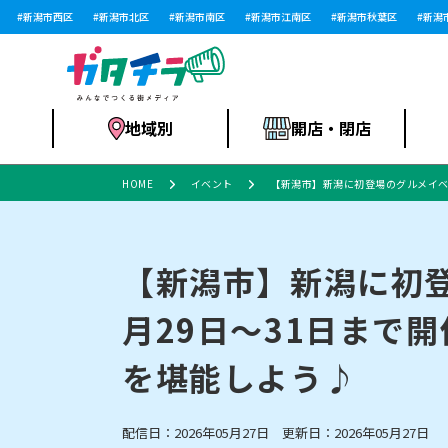
新潟市西区
新潟市北区
新潟市南区
新潟市江南区
新潟市秋葉区
新潟市西
地域別
開店・閉店
HOME
イベント
【新潟市】新潟に初登場のグルメイベン
食品スーパー・コ
新潟市
開店
ラーメン
体験・販売
施設・ショップ
特売セール
ンビニ
【新潟市】新潟に初登
月29日～31日まで
リニューアル・移転
習い事・塾
セツコママ
アパレル・雑貨
ランキング
休業
新潟人
開店まと
フィッ
ファッション
佐渡
スイーツ
スポーツ
を堪能しよう♪
上越市・閉店
スキー場
リユース・買取
ラーメン・開店
病院・ク
ラー
リバーサイド千秋
パティオPATIO
配信日：2026年05月27日 更新日：2026年05月27日
インテリア・雑貨
外食・テイクアウト