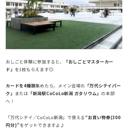
おしごと体験に参加すると、
「おしごとマスターカー
ド」
を1枚もらえます◎
カードを4種類
集めたら、メイン会場の
「万代シテイパー
ク」
または
「新潟駅CoCoLo新潟 ガタリウム」
の本部
へ！
「万代シテイ／CoCoLo新潟」で使える
“お買い物券(300
円分)”
をゲットできますよ♪