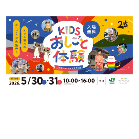
新潟市南区
カフェ
住宅展示場
居酒屋・バー
新潟市江南区
完成見学会
焼肉
学生スポーツ
新潟市秋葉区
パスタ
アルビレックス
新潟市西蒲区
ビルボードプレイスBP
新潟伊勢丹
ピア万代
官公庁・自治体
新潟市 チラシ
長岡・見附 チラシ
村上・関川
パン・ベーカリー
新発田・聖籠
タレカツ・豚カツ
胎内・粟島
デカ盛り・大盛り
リバーサイド千秋
パティオPATIO
上越・妙高・糸魚川 チラシ
注目 チラシ
週末セール
三条・加茂・田上
旨辛・激辛
定食・町定食
五泉・阿賀野・阿賀
海鮮・鮨
燕・弥彦
そば・うどん
火曜セール
オープン・リニューアルセール
長岡・見附
日本酒・新潟清酒
小千谷・十日町・津南
ワイン・クラフトビール
魚沼・南魚沼・湯沢
周年祭・感謝祭セール
年末・初売りセール
柏崎・刈羽・出雲崎
ケーキ・パフェ
ビアガーデン・暑気払い
上越・妙高・糸魚川
忘新年会・歓送迎会