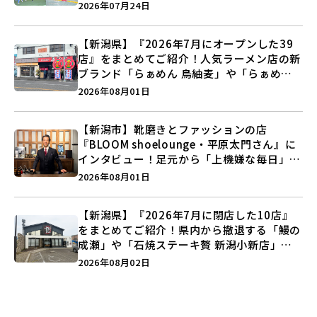
キックボクシング」で新しい自分を見つけよ
2026年07月24日
う♪
【新潟県】『2026年7月にオープンした39
店』をまとめてご紹介！人気ラーメン店の新
ブランド「らぁめん 鳥紬麦」や「らぁめん
しょうがの空」など盛りだくさん♪
2026年08月01日
【新潟市】靴磨きとファッションの店
『BLOOM shoelounge・平原太門さん』に
インタビュー！足元から「上機嫌な毎日」を
つくる装いの提案とは？
2026年08月01日
【新潟県】『2026年7月に閉店した10店』
をまとめてご紹介！県内から撤退する「鰻の
成瀬」や「石焼ステーキ贅 新潟小新店」が
営業に幕…。
2026年08月02日