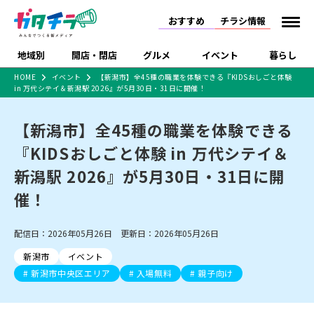
おすすめ
チラシ情報
地域別
開店・閉店
グルメ
イベント
暮らし
HOME
イベント
【新潟市】全45種の職業を体験できる『KIDSおしごと体験
in 万代シテイ＆新潟駅 2026』が5月30日・31日に開催！
食品スーパー・コンビ
戸建住宅・マンショ
特売セール
インタビュー
ニ
ン・土地
住宅メーカー・工務
【新潟市】全45種の職業を体験できる
新潟市
開店
ラーメン
体験・販売
施設・ショップ
下越
閉店
現地レポート
祭り・伝統行事
店
『KIDSおしごと体験 in 万代シテイ＆
ショッピングモール・
ドラッグストア・ホーム
特集・まとめ記事
大型施設
センター
新潟駅 2026』が5月30日・31日に開
食品メーカー・県産
リニューアル・移転
休業
開店まとめ
閉店まとめ
中越
和食
趣味・展示会
上越
洋食
ライブ・コンサート
品
催！
新潟市・開店
新潟市・閉店
長岡市・開店
セツコママ
ランキング
新潟人
キャンペーン
ファッション
生活サービス
長岡市・閉店
上越市・開店
上越市・閉店
開店まとめ
閉店まとめ
人気記事まとめ
定食まとめ
配信日：2026年05月26日 更新日：2026年05月26日
にいがた酒の陣・新潟
習い事・塾
アパレル・雑貨
フィットネス・ジム
佐渡
スイーツ
スポーツ
ランチ
ラーメン・開店
ラーメン・閉店
酒月
ラーメンまとめ
飲食店まとめ
新潟市
イベント
観光スポット
温泉・入浴
ホテル
旅館
水族館
インテリア・雑貨
外食・テイクアウト
新潟市中央区エリア
入場無料
親子向け
リラクゼーション・整体
スキー場
リユース・買取
新車・中古車・カー用品
旅行・レジャー
家電・携帯電話
新潟市中央区
ご当地グルメ
セミナー・講演会
新潟市東区
食べ歩き
子ども向け
テイクアウト
新潟市西区
花火大会
新潟市北区
季節・期間限定
入場無料
病院・クリニック
イオンモール
ラブラ万代・ラブラ2
冠婚葬祭
習い事・塾
通販・EC
イベント
求人