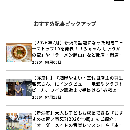
おすすめ記事ピックアップ
【2026年7月】新潟で話題になった地域ニュ
ーストップ10を発表！「らぁめん しょうが
の空」や「ラーメン豚山」など開店・閉店の
注目記事をランキングでご紹介♪
2026年08月03日
【弥彦村】『酒屋やよい・三代目店主の羽生
雅克さん』にインタビュー！地酒やクラフト
ビール、ワイン醸造まで手掛ける“挑戦の歴
史”に迫る♪
2026年07月25日
【新潟市】大人も子どもも成長できる『おす
すめの習い事5選(2026年版)』をご紹介！
「オーダーメイドの音楽レッスン」や「本格