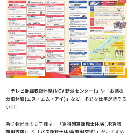
「テレビ番組収録体験(NCV 新潟センター)」
や
「お薬の
分包体験(エヌ・エム・アイ)」
など、多彩な仕事が勢ぞろ
い◎
乗り物好きのお子様は、
「貨物列車運転士体験
(
JR貨物
新潟支店
)」や
「バス運転士体験(新潟交通)」
がおすすめ