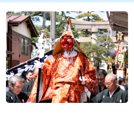
新潟市南区
カフェ
住宅展示場
居酒屋・バー
新潟市江南区
完成見学会
焼肉
学生スポーツ
新潟市秋葉区
パスタ
アルビレックス
新潟市西蒲区
ビルボードプレイスBP
新潟伊勢丹
ピア万代
官公庁・自治体
新潟市 チラシ
長岡・見附 チラシ
村上・関川
パン・ベーカリー
新発田・聖籠
タレカツ・豚カツ
胎内・粟島
デカ盛り・大盛り
リバーサイド千秋
パティオPATIO
上越・妙高・糸魚川 チラシ
注目 チラシ
週末セール
三条・加茂・田上
旨辛・激辛
定食・町定食
五泉・阿賀野・阿賀
海鮮・鮨
燕・弥彦
そば・うどん
火曜セール
オープン・リニューアルセール
長岡・見附
日本酒・新潟清酒
小千谷・十日町・津南
ワイン・クラフトビール
魚沼・南魚沼・湯沢
周年祭・感謝祭セール
年末・初売りセール
柏崎・刈羽・出雲崎
ケーキ・パフェ
ビアガーデン・暑気払い
上越・妙高・糸魚川
忘新年会・歓送迎会