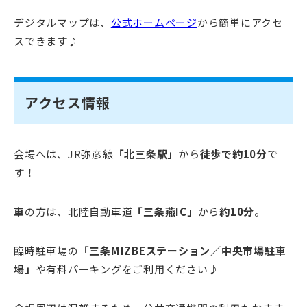
デジタルマップは、
公式ホームページ
から簡単にアクセ
スできます♪
アクセス情報
会場へは、JR弥彦線
「北三条駅」
から
徒歩で約10分
で
す！
車
の方は、北陸自動車道
「三条燕IC」
から
約10分
。
臨時駐車場の
「三条MIZBEステーション／中央市場駐車
場」
や有料パーキングをご利用ください♪