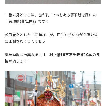
一番の見どころは、歯が約55cmもある
高下駄
を履いた
「天狗様(導祖神)」
です！
威風堂々とした「天狗様」が、邪気を払いながら進む姿
に圧倒されそうですね♪
豪華絢爛な神輿の後には、
村上藩10万石を表す10本の押
槍
が続きます！