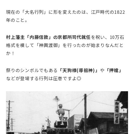
現在の「大名行列」に形を変えたのは、江戸時代の1822
年のこと。
村上藩主「内藤信敦」の京都所司代就任
を祝い、10万石
格式を模して「神輿渡御」を行ったのが始まりなんだと
か！
祭りのシンボルでもある
「天狗様(導祖神)」
や
「押槍」
などが登場する行列は圧巻ですよ◎