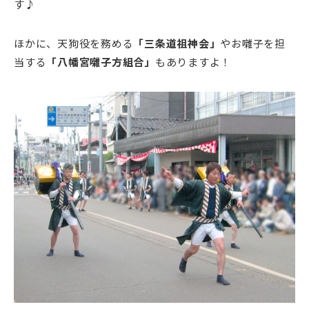
す♪
ほかに、天狗役を務める
「三条道祖神会」
やお囃子を担
当する
「八幡宮囃子方組合」
もありますよ！