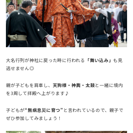
大名行列が神社に戻った時に行われる
「舞い込み」
も見
逃せません◎
親が子どもを肩車し、
天狗様・神輿・太鼓
と一緒に境内
を3周して拝殿へ上がります♪
子どもが
“無病息災に育つ”
と言われているので、親子で
ぜひ参加してみましょう！