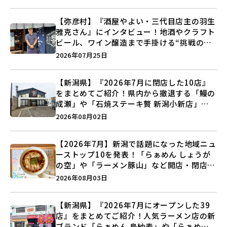
う♪
【弥彦村】『酒屋やよい・三代目店主の羽生
雅克さん』にインタビュー！地酒やクラフト
ビール、ワイン醸造まで手掛ける“挑戦の歴
史”に迫る♪
2026年07月25日
【新潟県】『2026年7月に閉店した10店』
をまとめてご紹介！県内から撤退する「鰻の
成瀬」や「石焼ステーキ贅 新潟小新店」が
営業に幕…。
2026年08月02日
【2026年7月】新潟で話題になった地域ニュ
ーストップ10を発表！「らぁめん しょうが
の空」や「ラーメン豚山」など開店・閉店の
注目記事をランキングでご紹介♪
2026年08月03日
【新潟県】『2026年7月にオープンした39
店』をまとめてご紹介！人気ラーメン店の新
ブランド「らぁめん 鳥紬麦」や「らぁめん