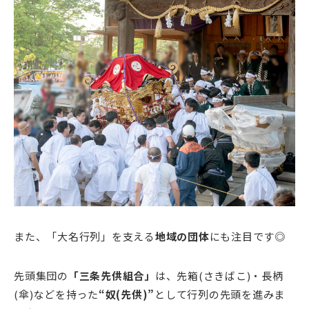
また、「大名行列」を支える
地域の団体
にも注目です◎
先頭集団の
「三条先供組合」
は、先箱(さきばこ)・長柄
(傘)などを持った
“奴(先供)”
として行列の先頭を進みま