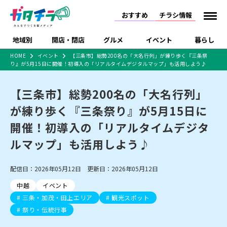
おすすめ
チラシ情報
地域別
開店・閉店
グルメ
イベント
暮らし
HOME
イベント
【三条市】総勢200名の「大名行列」が練り歩く『三条祭
り』が5月15日に開催！初導入の「リアルタイムデジタルマップ」も活用しよう♪
食品スーパー・コンビ
戸建住宅・マンショ
特売セール
インタビュー
ニ
ン・土地
住宅メーカー・工務
【三条市】総勢200名の「大名行列」
新潟市
開店
ラーメン
体験・販売
施設・ショップ
下越
閉店
現地レポート
祭り・伝統行事
店
が練り歩く『三条祭り』が5月15日に
ショッピングモール・
ドラッグストア・ホーム
特集・まとめ記事
大型施設
センター
開催！初導入の「リアルタイムデジタ
食品メーカー・県産
リニューアル・移転
休業
開店まとめ
閉店まとめ
中越
和食
趣味・展示会
上越
洋食
ライブ・コンサート
品
ルマップ」も活用しよう♪
新潟市・開店
新潟市・閉店
長岡市・開店
セツコママ
ランキング
新潟人
キャンペーン
ファッション
生活サービス
長岡市・閉店
上越市・開店
上越市・閉店
開店まとめ
閉店まとめ
人気記事まとめ
定食まとめ
配信日：2026年05月12日 更新日：2026年05月12日
にいがた酒の陣・新潟
習い事・塾
アパレル・雑貨
フィットネス・ジム
佐渡
スイーツ
スポーツ
ランチ
ラーメン・開店
ラーメン・閉店
酒月
ラーメンまとめ
飲食店まとめ
中越
イベント
観光スポット
温泉・入浴
ホテル
旅館
水族館
インテリア・雑貨
外食・テイクアウト
三条・加茂・田上エリア
観光スポット
リラクゼーション・整体
スキー場
リユース・買取
新車・中古車・カー用品
旅行・レジャー
家電・携帯電話
祭り・伝統行事
新潟市中央区
ご当地グルメ
セミナー・講演会
新潟市東区
食べ歩き
子ども向け
テイクアウト
新潟市西区
花火大会
新潟市北区
季節・期間限定
入場無料
病院・クリニック
イオンモール
ラブラ万代・ラブラ2
冠婚葬祭
習い事・塾
通販・EC
イベント
求人