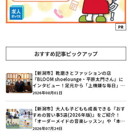
PR
おすすめ記事ピックアップ
【新潟市】靴磨きとファッションの店
『BLOOM shoelounge・平原太門さん』に
インタビュー！足元から「上機嫌な毎日」を
つくる装いの提案とは？
2026年08月01日
【新潟市】大人も子どもも成長できる『おす
すめの習い事5選(2026年版)』をご紹介！
「オーダーメイドの音楽レッスン」や「本格
キックボクシング」で新しい自分を見つけよ
2026年07月24日