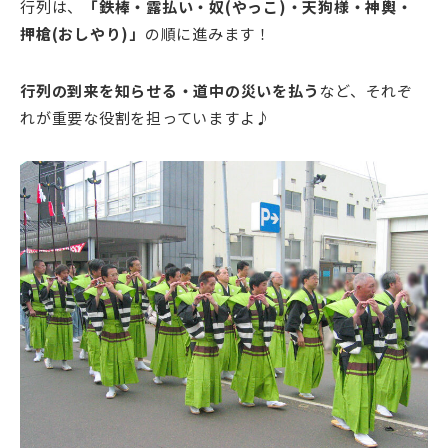
行列は、
「鉄棒・露払い・奴(やっこ)・天狗様・神輿・
押槍(おしやり)」
の順に進みます！
行列の到来を知らせる・道中の災いを払う
など、それぞ
れが重要な役割を担っていますよ♪