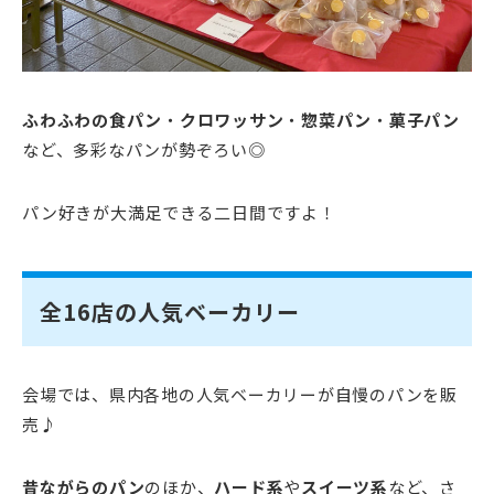
ふわふわの食パン
・
クロワッサン
・
惣菜パン
・
菓子パン
など、多彩なパンが勢ぞろい◎
パン好きが大満足できる二日間ですよ！
全16店の人気ベーカリー
会場では、県内各地の人気ベーカリーが自慢のパンを販
売♪
昔ながらのパン
のほか、
ハード系
や
スイーツ系
など、さ