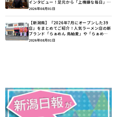
インタビュー！足元から「上機嫌な毎日」を
つくる装いの提案とは？
2026年08月01日
【新潟県】『2026年7月にオープンした39
店』をまとめてご紹介！人気ラーメン店の新
ブランド「らぁめん 鳥紬麦」や「らぁめん
しょうがの空」など盛りだくさん♪
2026年08月01日