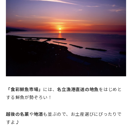
「食彩鮮魚市場」
には、
名立漁港直送の地魚
をはじめと
する鮮魚が勢ぞろい！
越後の名菓
や
地酒
も並ぶので、お土産選びにぴったりで
すよ♪