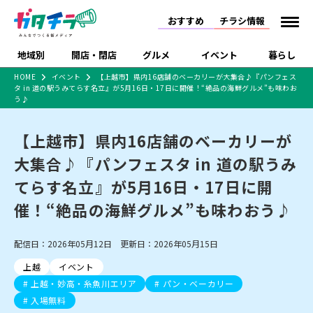
おすすめ
チラシ情報
地域別
開店・閉店
グルメ
イベント
暮らし
HOME
イベント
【上越市】県内16店舗のベーカリーが大集合♪『パンフェス
タ in 道の駅うみてらす名立』が5月16日・17日に開催！“絶品の海鮮グルメ”も味わお
食品スーパー・コンビ
戸建住宅・マンショ
特売セール
インタビュー
う♪
ニ
ン・土地
住宅メーカー・工務
新潟市
開店
ラーメン
体験・販売
施設・ショップ
下越
閉店
現地レポート
祭り・伝統行事
店
【上越市】県内16店舗のベーカリーが
ショッピングモール・
ドラッグストア・ホーム
特集・まとめ記事
大集合♪『パンフェスタ in 道の駅うみ
大型施設
センター
食品メーカー・県産
てらす名立』が5月16日・17日に開
リニューアル・移転
休業
開店まとめ
閉店まとめ
中越
和食
趣味・展示会
上越
洋食
ライブ・コンサート
品
新潟市・開店
新潟市・閉店
長岡市・開店
催！“絶品の海鮮グルメ”も味わおう♪
セツコママ
ランキング
新潟人
キャンペーン
ファッション
生活サービス
長岡市・閉店
上越市・開店
上越市・閉店
開店まとめ
閉店まとめ
人気記事まとめ
定食まとめ
にいがた酒の陣・新潟
習い事・塾
アパレル・雑貨
フィットネス・ジム
佐渡
スイーツ
スポーツ
ランチ
ラーメン・開店
ラーメン・閉店
配信日：2026年05月12日 更新日：2026年05月15日
酒月
ラーメンまとめ
飲食店まとめ
観光スポット
温泉・入浴
ホテル
旅館
水族館
上越
イベント
インテリア・雑貨
外食・テイクアウト
リラクゼーション・整体
スキー場
リユース・買取
上越・妙高・糸魚川エリア
パン・ベーカリー
新車・中古車・カー用品
旅行・レジャー
家電・携帯電話
新潟市中央区
ご当地グルメ
セミナー・講演会
新潟市東区
食べ歩き
子ども向け
テイクアウト
新潟市西区
花火大会
新潟市北区
季節・期間限定
入場無料
病院・クリニック
入場無料
イオンモール
ラブラ万代・ラブラ2
冠婚葬祭
習い事・塾
通販・EC
イベント
求人