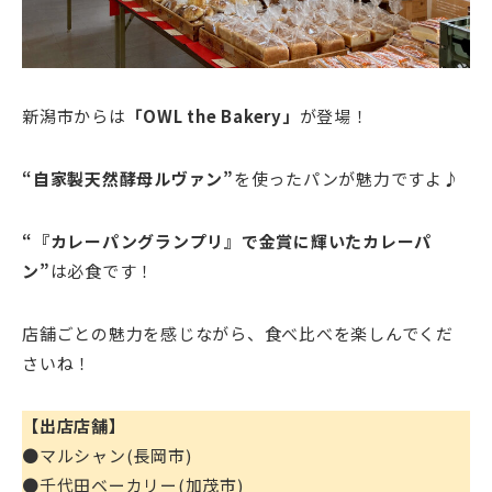
新潟市からは
「OWL the Bakery」
が登場！
“自家製天然酵母ルヴァン”
を使ったパンが魅力ですよ♪
“『カレーパングランプリ』で金賞に輝いたカレーパ
ン”
は必食です！
店舗ごとの魅力を感じながら、食べ比べを楽しんでくだ
さいね！
【出店店舗】
●マルシャン(長岡市)
●千代田ベーカリー(加茂市)