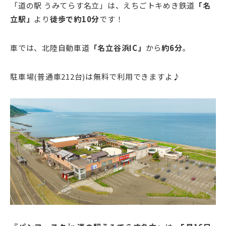
「道の駅 うみてらす名立」は、えちごトキめき鉄道
「名
立駅」
より
徒歩で約10分
です！
車では、北陸自動車道
「名立谷浜IC」
から
約6分
。
駐車場(普通車212台)は無料で利用できますよ♪