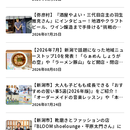
【弥彦村】『酒屋やよい・三代目店主の羽生
雅克さん』にインタビュー！地酒やクラフト
ビール、ワイン醸造まで手掛ける“挑戦の歴
史”に迫る♪
2026年07月25日
【2026年7月】新潟で話題になった地域ニュ
ーストップ10を発表！「らぁめん しょうが
の空」や「ラーメン豚山」など開店・閉店の
注目記事をランキングでご紹介♪
2026年08月03日
【新潟市】大人も子どもも成長できる『おす
すめの習い事5選(2026年版)』をご紹介！
「オーダーメイドの音楽レッスン」や「本格
キックボクシング」で新しい自分を見つけよ
2026年07月24日
う♪
【新潟市】靴磨きとファッションの店
『BLOOM shoelounge・平原太門さん』に