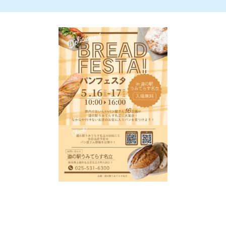
新潟市南区
カフェ
住宅展示場
居酒屋・バー
新潟市江南区
完成見学会
焼肉
学生スポーツ
新潟市秋葉区
パスタ
アルビレックス
新潟市西蒲区
ビルボードプレイスBP
新潟伊勢丹
ピア万代
官公庁・自治体
新潟市 チラシ
長岡・見附 チラシ
村上・関川
パン・ベーカリー
新発田・聖籠
タレカツ・豚カツ
胎内・粟島
デカ盛り・大盛り
リバーサイド千秋
パティオPATIO
上越・妙高・糸魚川 チラシ
注目 チラシ
週末セール
三条・加茂・田上
旨辛・激辛
定食・町定食
五泉・阿賀野・阿賀
海鮮・鮨
燕・弥彦
そば・うどん
火曜セール
オープン・リニューアルセール
長岡・見附
日本酒・新潟清酒
小千谷・十日町・津南
ワイン・クラフトビール
魚沼・南魚沼・湯沢
周年祭・感謝祭セール
年末・初売りセール
柏崎・刈羽・出雲崎
ケーキ・パフェ
ビアガーデン・暑気払い
上越・妙高・糸魚川
忘新年会・歓送迎会