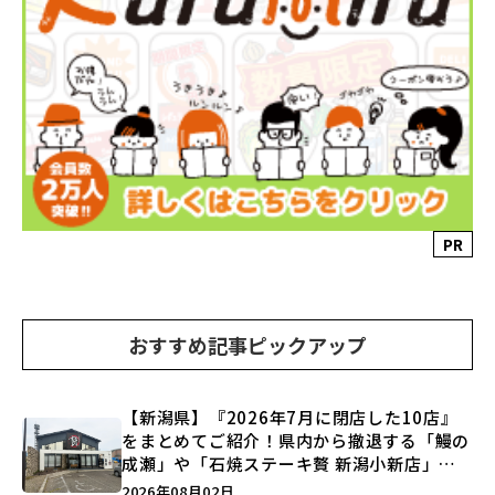
PR
おすすめ記事ピックアップ
【新潟県】『2026年7月に閉店した10店』
をまとめてご紹介！県内から撤退する「鰻の
成瀬」や「石焼ステーキ贅 新潟小新店」が
営業に幕…。
2026年08月02日