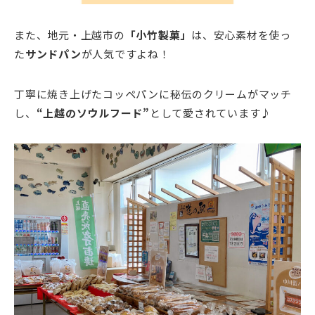
また、地元・上越市の
「小竹製菓」
は、安心素材を使っ
た
サンドパン
が人気ですよね！
丁寧に焼き上げたコッペパンに秘伝のクリームがマッチ
し、
“上越のソウルフード”
として愛されています♪