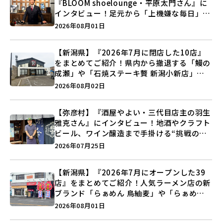
『BLOOM shoelounge・平原太門さん』に
インタビュー！足元から「上機嫌な毎日」を
つくる装いの提案とは？
2026年08月01日
【新潟県】『2026年7月に閉店した10店』
をまとめてご紹介！県内から撤退する「鰻の
成瀬」や「石焼ステーキ贅 新潟小新店」が
営業に幕…。
2026年08月02日
【弥彦村】『酒屋やよい・三代目店主の羽生
雅克さん』にインタビュー！地酒やクラフト
ビール、ワイン醸造まで手掛ける“挑戦の歴
史”に迫る♪
2026年07月25日
【新潟県】『2026年7月にオープンした39
店』をまとめてご紹介！人気ラーメン店の新
ブランド「らぁめん 鳥紬麦」や「らぁめん
しょうがの空」など盛りだくさん♪
2026年08月01日