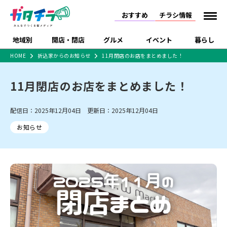
おすすめ
チラシ情報
地域別
開店・閉店
グルメ
イベント
暮らし
HOME
折込家からのお知らせ
11月閉店のお店をまとめました！
食品スーパー・コンビ
戸建住宅・マンショ
特売セール
インタビュー
ニ
ン・土地
11月閉店のお店をまとめました！
住宅メーカー・工務
新潟市
開店
ラーメン
体験・販売
施設・ショップ
下越
閉店
現地レポート
祭り・伝統行事
店
ショッピングモール・
ドラッグストア・ホーム
配信日：2025年12月04日 更新日：2025年12月04日
特集・まとめ記事
大型施設
センター
お知らせ
食品メーカー・県産
リニューアル・移転
休業
開店まとめ
閉店まとめ
中越
和食
趣味・展示会
上越
洋食
ライブ・コンサート
品
新潟市・開店
新潟市・閉店
長岡市・開店
セツコママ
ランキング
新潟人
キャンペーン
ファッション
生活サービス
長岡市・閉店
上越市・開店
上越市・閉店
開店まとめ
閉店まとめ
人気記事まとめ
定食まとめ
にいがた酒の陣・新潟
習い事・塾
アパレル・雑貨
フィットネス・ジム
佐渡
スイーツ
スポーツ
ランチ
ラーメン・開店
ラーメン・閉店
酒月
ラーメンまとめ
飲食店まとめ
観光スポット
温泉・入浴
ホテル
旅館
水族館
インテリア・雑貨
外食・テイクアウト
リラクゼーション・整体
スキー場
リユース・買取
新車・中古車・カー用品
旅行・レジャー
家電・携帯電話
新潟市中央区
ご当地グルメ
セミナー・講演会
新潟市東区
食べ歩き
子ども向け
テイクアウト
新潟市西区
花火大会
新潟市北区
季節・期間限定
入場無料
病院・クリニック
イオンモール
ラブラ万代・ラブラ2
冠婚葬祭
習い事・塾
通販・EC
イベント
求人