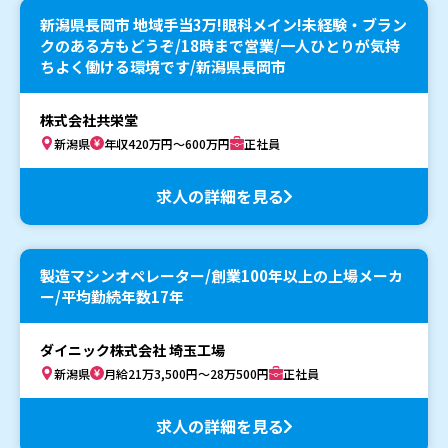
新潟県長岡市 地域手当3万!眼科メイン!未経験・ブラン
クのある方もどうぞ/18時まで営業/一人ひとりが気持
ちよく働ける環境です/新潟県長岡市
株式会社共栄堂
新潟県
年収420万円～600万円
正社員
求人の詳細を見る
製造マシンオペレーター/創業100年以上の上場メーカ
ー/平均勤続年数17年
ダイニック株式会社 埼玉工場
新潟県
月給21万3,500円～28万500円
正社員
求人の詳細を見る