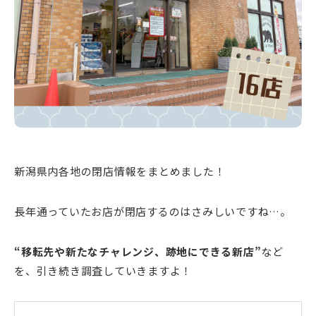
新潟市南区
カフェ
住宅展示場
居酒屋・バー
新潟市江南区
完成見学会
焼肉
学生スポーツ
新潟市秋葉区
パスタ
アルビレックス
新潟市西蒲区
ビルボードプレイスBP
新潟伊勢丹
ピア万代
官公庁・自治体
新潟市 チラシ
長岡・見附 チラシ
村上・関川
パン・ベーカリー
新発田・聖籠
タレカツ・豚カツ
胎内・粟島
デカ盛り・大盛り
リバーサイド千秋
パティオPATIO
上越・妙高・糸魚川 チラシ
注目 チラシ
週末セール
三条・加茂・田上
旨辛・激辛
定食・町定食
五泉・阿賀野・阿賀
海鮮・鮨
燕・弥彦
そば・うどん
火曜セール
オープン・リニューアルセール
長岡・見附
日本酒・新潟清酒
小千谷・十日町・津南
ワイン・クラフトビール
魚沼・南魚沼・湯沢
周年祭・感謝祭セール
年末・初売りセール
柏崎・刈羽・出雲崎
ケーキ・パフェ
ビアガーデン・暑気払い
上越・妙高・糸魚川
忘新年会・歓送迎会
新潟県内各地の閉店情報をまとめました！
長年通っていたお店が閉店するのはさみしいですね…。
“移転先や新たなチャレンジ、跡地にできる新店”
など
を、引き続き調査していきますよ！