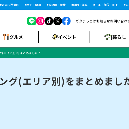
潟市西蒲区
村上・関川
新発田・聖籠
胎内・粟島
三条・加茂・田上
五泉
ガタチラとは
お知らせ
お問い合わ
暮らし
グルメ
イベント
グ(エリア別)をまとめました！
ショッピングモー
戸建住宅・マンショ
住宅メーカー・工
食品メーカー・県
特集・まとめ記
ル・大型施設
ン・土地
下越
閉店
現地レポート
祭り・伝統行事
インタビュー
中越
和食
趣味・展示会
務店
産品
事
ング(エリア別)をまとめまし
にいがた酒の陣・新
め
トネス・ジム
キャンペーン
閉店まとめ
開店まとめ
観光スポット
新潟市・開店
閉店まとめ
温泉・入浴
新潟市・閉店
人気記事まとめ
ホテル
長岡市・開店
旅館
定食
水
生活サービス
潟酒月
ランチ
リニック
メン・閉店
イオンモール
ラブラ万代・ラブラ2
ビルボードプレイ
新車・中古車・カー用品
旅行・レジャー
家電・携帯電話