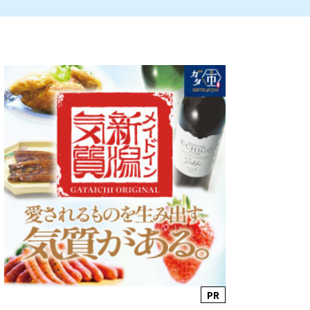
ルビレックス
新潟市西蒲区
パン・ベーカリー
村上・関川
タレカツ・豚カツ
注目 チラシ
週末セール
・十日町・津南
・クラフトビール
魚沼・南魚沼・湯沢
ケーキ・パフェ
PR