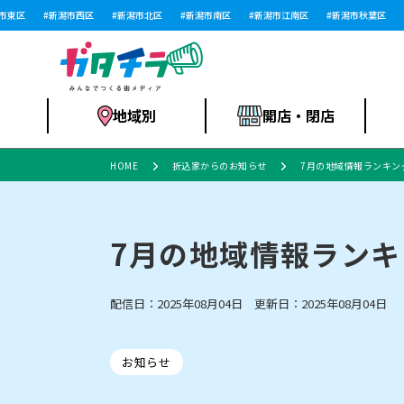
東区
新潟市西区
新潟市北区
新潟市南区
新潟市江南区
新潟市秋葉区
新
地域別
開店・閉店
HOME
折込家からのお知らせ
7月の地域情報ランキン
食品スーパー・コ
新潟市
開店
ラーメン
体験・販売
施設・ショップ
特売セール
ンビニ
7月の地域情報ランキ
配信日：2025年08月04日 更新日：2025年08月04日
リニューアル・移転
習い事・塾
セツコママ
アパレル・雑貨
ランキング
休業
新潟人
開店まと
フィッ
ファッション
佐渡
スイーツ
スポーツ
上越市・閉店
スキー場
リユース・買取
ラーメン・開店
病院・ク
ラー
リバーサイド千秋
パティオPATIO
お知らせ
インテリア・雑貨
外食・テイクアウト