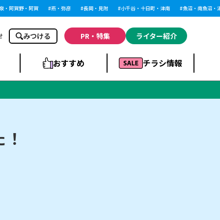
・阿賀野・阿賀
燕・弥彦
長岡・見附
小千谷・十日町・津南
魚沼・南魚沼・湯沢
みつける
PR・特集
ライター紹介
せ
おすすめ
チラシ情報
ドラッグストア・ホ
ライブ・コンサー
ームセンター
上越
洋食
ト
た！
まとめ
族館
長岡市・閉店
リラクゼーション・整体
ラーメンまとめ
上越市・開店
飲食店まとめ
スBP
新潟伊勢丹
ピア万代
冠婚葬祭
習い事・塾
通販・EC