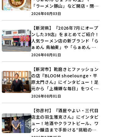
「ラーメン豚山」など開店・閉店
の注目記事をランキングでご紹介
2026年08月03日
♪
【新潟県】『2026年7月にオープ
ンした39店』をまとめてご紹介！
人気ラーメン店の新ブランド「ら
ぁめん 鳥紬麦」や「らぁめん し
ょうがの空」など盛りだくさん♪
2026年08月01日
【新潟市】靴磨きとファッション
の店『BLOOM shoelounge・平
原太門さん』にインタビュー！足
元から「上機嫌な毎日」をつくる
装いの提案とは？
2026年08月01日
【弥彦村】『酒屋やよい・三代目
店主の羽生雅克さん』にインタビ
ュー！地酒やクラフトビール、ワ
イン醸造まで手掛ける“挑戦の歴
史”に迫る♪