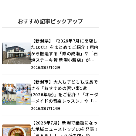
おすすめ記事ピックアップ
【新潟県】『2026年7月に閉店し
た10店』をまとめてご紹介！県内
から撤退する「鰻の成瀬」や「石
焼ステーキ贅 新潟小新店」が営
業に幕…。
2026年08月02日
【新潟市】大人も子どもも成長で
きる『おすすめの習い事5選
(2026年版)』をご紹介！「オーダ
ーメイドの音楽レッスン」や「本
格キックボクシング」で新しい自
2026年07月24日
分を見つけよう♪
【2026年7月】新潟で話題になっ
た地域ニューストップ10を発表！
「らぁめん しょうがの空」や