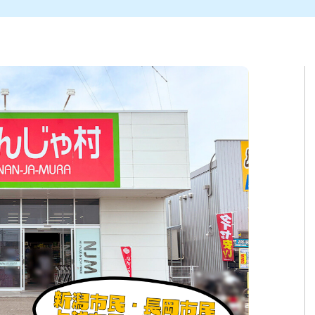
ト
区
大会
新潟市北区
季節・期間限定
入場無料
新潟市南区
住宅展示場
カフェ
新潟市江南区
完成見学会
居酒屋・バー
学生スポーツ
新潟市秋葉区
焼肉
パスタ
ア
新潟市 チラシ
長岡・見附 チラシ
上越・妙高・糸魚川 チラシ
茂・田上
・町定食
五泉・阿賀野・阿賀
海鮮・鮨
そば・うどん
燕・弥彦
日本酒・新潟清酒
長岡・見附
小千谷
ワイン
ール
周年祭・感謝祭セール
年末・初売りセール
川
送迎会