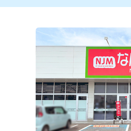
新潟市中央区
ご当地グルメ
セミナー・講演会
新潟市東区
食べ歩き
子ども向け
テイクアウ
新潟市西
花火
イベント
求人
官公庁・自治体
新発田・聖籠
デカ盛り・大盛り
胎内・粟島
旨辛・激辛
三条・加
定食
火曜セール
オープン・リニューアルセ
柏崎・刈羽・出雲崎
ビアガーデン・暑気払い
上越・妙高・糸魚
忘新年会・歓