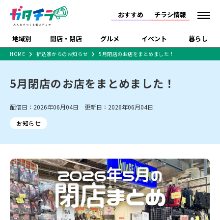
おすすめ
チラシ情報
地域別
開店・閉店
グルメ
イベント
暮らし
HOME
折込家からのお知らせ
5月閉店のお店をまとめました！
食品スーパー・コンビ
戸建住宅・マンショ
特売セール
インタビュー
ニ
ン・土地
5月閉店のお店をまとめました！
住宅メーカー・工務
新潟市
開店
ラーメン
体験・販売
施設・ショップ
下越
閉店
現地レポート
祭り・伝統行事
店
ショッピングモール・
ドラッグストア・ホーム
配信日：2026年06月04日 更新日：2026年06月04日
特集・まとめ記事
大型施設
センター
お知らせ
食品メーカー・県産
リニューアル・移転
休業
開店まとめ
閉店まとめ
中越
和食
趣味・展示会
上越
洋食
ライブ・コンサート
品
新潟市・開店
新潟市・閉店
長岡市・開店
セツコママ
ランキング
新潟人
キャンペーン
ファッション
生活サービス
長岡市・閉店
上越市・開店
上越市・閉店
開店まとめ
閉店まとめ
人気記事まとめ
定食まとめ
にいがた酒の陣・新潟
習い事・塾
アパレル・雑貨
フィットネス・ジム
佐渡
スイーツ
スポーツ
ランチ
ラーメン・開店
ラーメン・閉店
酒月
ラーメンまとめ
飲食店まとめ
観光スポット
温泉・入浴
ホテル
旅館
水族館
インテリア・雑貨
外食・テイクアウト
リラクゼーション・整体
スキー場
リユース・買取
新車・中古車・カー用品
旅行・レジャー
家電・携帯電話
新潟市中央区
ご当地グルメ
セミナー・講演会
新潟市東区
食べ歩き
子ども向け
テイクアウト
新潟市西区
花火大会
新潟市北区
季節・期間限定
入場無料
病院・クリニック
イオンモール
ラブラ万代・ラブラ2
冠婚葬祭
習い事・塾
通販・EC
イベント
求人