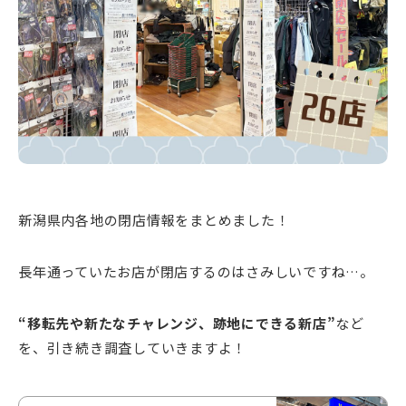
新潟市南区
カフェ
住宅展示場
居酒屋・バー
新潟市江南区
完成見学会
焼肉
学生スポーツ
新潟市秋葉区
パスタ
アルビレックス
新潟市西蒲区
ビルボードプレイスBP
新潟伊勢丹
ピア万代
官公庁・自治体
新潟市 チラシ
長岡・見附 チラシ
村上・関川
パン・ベーカリー
新発田・聖籠
タレカツ・豚カツ
胎内・粟島
デカ盛り・大盛り
リバーサイド千秋
パティオPATIO
上越・妙高・糸魚川 チラシ
注目 チラシ
週末セール
三条・加茂・田上
旨辛・激辛
定食・町定食
五泉・阿賀野・阿賀
海鮮・鮨
燕・弥彦
そば・うどん
火曜セール
オープン・リニューアルセール
長岡・見附
日本酒・新潟清酒
小千谷・十日町・津南
ワイン・クラフトビール
魚沼・南魚沼・湯沢
周年祭・感謝祭セール
年末・初売りセール
柏崎・刈羽・出雲崎
ケーキ・パフェ
ビアガーデン・暑気払い
上越・妙高・糸魚川
忘新年会・歓送迎会
新潟県内各地の閉店情報をまとめました！
長年通っていたお店が閉店するのはさみしいですね…。
“移転先や新たなチャレンジ、跡地にできる新店”
など
を、引き続き調査していきますよ！