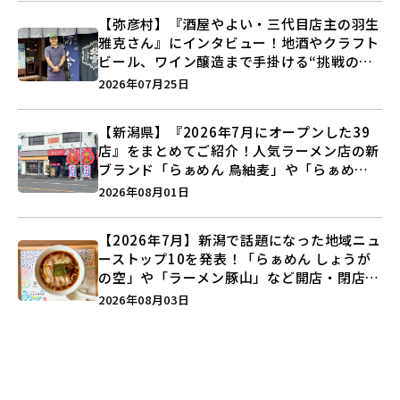
【弥彦村】『酒屋やよい・三代目店主の羽生
雅克さん』にインタビュー！地酒やクラフト
ビール、ワイン醸造まで手掛ける“挑戦の歴
史”に迫る♪
2026年07月25日
【新潟県】『2026年7月にオープンした39
店』をまとめてご紹介！人気ラーメン店の新
ブランド「らぁめん 鳥紬麦」や「らぁめん
しょうがの空」など盛りだくさん♪
2026年08月01日
【2026年7月】新潟で話題になった地域ニュ
ーストップ10を発表！「らぁめん しょうが
の空」や「ラーメン豚山」など開店・閉店の
注目記事をランキングでご紹介♪
2026年08月03日