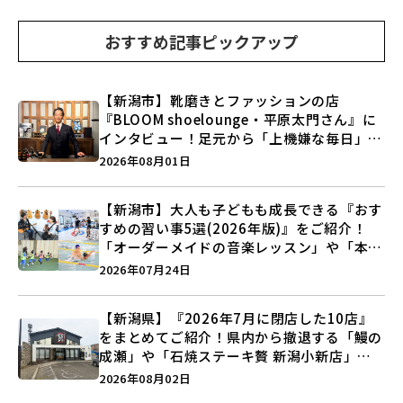
おすすめ記事ピックアップ
【新潟市】靴磨きとファッションの店
『BLOOM shoelounge・平原太門さん』に
インタビュー！足元から「上機嫌な毎日」を
つくる装いの提案とは？
2026年08月01日
【新潟市】大人も子どもも成長できる『おす
すめの習い事5選(2026年版)』をご紹介！
「オーダーメイドの音楽レッスン」や「本格
キックボクシング」で新しい自分を見つけよ
2026年07月24日
う♪
【新潟県】『2026年7月に閉店した10店』
をまとめてご紹介！県内から撤退する「鰻の
成瀬」や「石焼ステーキ贅 新潟小新店」が
営業に幕…。
2026年08月02日