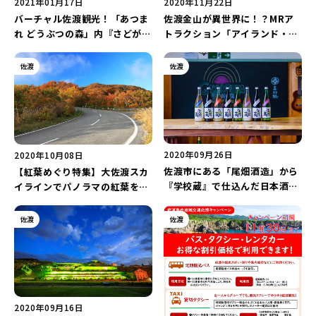
2021年01月17日
2020年11月22日
バーチャル佐渡観光！「あつま
佐渡金山が異世界に！？MRア
れ どうぶつの森」内『さどが
トラクション「アイランド・ミ
島』大好評公開中！
ラージュ」の開発が開始！
佐渡
佐渡
2020年09月26日
2020年10月08日
佐渡市にある「尾畑酒造」から
【紅葉めぐり特集】大佐渡スカ
『学校蔵』で仕込んだ⽇本酒が
イラインでパノラマの紅葉を楽
登場！
しめる！
佐渡
佐渡
2020年09月16日