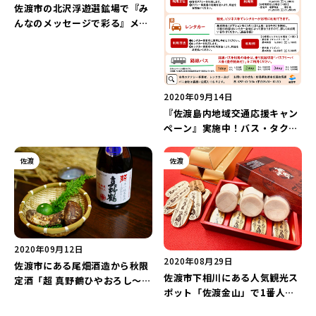
佐渡市の北沢浮遊選鉱場で『み
んなのメッセージで彩る』メッ
セージプロジェクトが10月10
日まで実施中！
2020年09月14日
『佐渡島内地域交通応援キャン
ペーン』実施中！バス・タクシ
ー・レンタカーをお得な割引価
格で利用！
佐渡
佐渡
2020年09月12日
2020年08月29日
佐渡市にある尾畑酒造から秋限
佐渡市下相川にある人気観光ス
定酒「超 真野鶴ひやおろし～超
ポット「佐渡金山」で1番人気
辛口純米原酒」が９月９日より
のお土産「埋蔵金最中」が販売
発売！