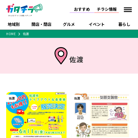
おすすめ
チラシ情報
地域別
開店・閉店
グルメ
イベント
暮らし
HOME
佐渡
食品スーパー・コンビ
戸建住宅・マンショ
特売セール
インタビュー
ニ
ン・土地
住宅メーカー・工務
新潟市
開店
ラーメン
体験・販売
施設・ショップ
下越
閉店
現地レポート
祭り・伝統行事
佐渡
店
ショッピングモール・
ドラッグストア・ホーム
特集・まとめ記事
大型施設
センター
食品メーカー・県産
リニューアル・移転
休業
開店まとめ
閉店まとめ
中越
和食
趣味・展示会
上越
洋食
ライブ・コンサート
品
新潟市・開店
新潟市・閉店
長岡市・開店
セツコママ
ランキング
新潟人
キャンペーン
ファッション
生活サービス
佐渡
長岡市・閉店
上越市・開店
佐渡
上越市・閉店
開店まとめ
閉店まとめ
人気記事まとめ
定食まとめ
にいがた酒の陣・新潟
習い事・塾
アパレル・雑貨
フィットネス・ジム
佐渡
スイーツ
スポーツ
ランチ
ラーメン・開店
ラーメン・閉店
酒月
ラーメンまとめ
飲食店まとめ
観光スポット
温泉・入浴
ホテル
旅館
水族館
インテリア・雑貨
外食・テイクアウト
リラクゼーション・整体
スキー場
リユース・買取
新車・中古車・カー用品
旅行・レジャー
家電・携帯電話
新潟市中央区
ご当地グルメ
セミナー・講演会
新潟市東区
食べ歩き
子ども向け
テイクアウト
新潟市西区
花火大会
新潟市北区
季節・期間限定
入場無料
病院・クリニック
イオンモール
ラブラ万代・ラブラ2
冠婚葬祭
習い事・塾
通販・EC
イベント
求人