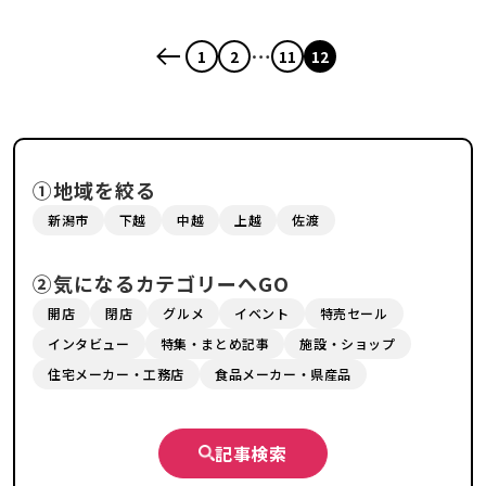
再開！
…
1
2
11
12
①地域を絞る
新潟市
下越
中越
上越
佐渡
②気になるカテゴリーへGO
開店
閉店
グルメ
イベント
特売セール
インタビュー
特集・まとめ記事
施設・ショップ
住宅メーカー・工務店
食品メーカー・県産品
記事検索