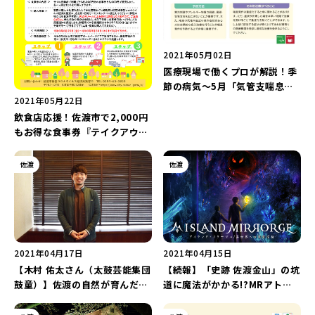
新潟市南区
カフェ
住宅展示場
居酒屋・バー
新潟市江南区
完成見学会
焼肉
学生スポーツ
新潟市秋葉区
パスタ
アルビレックス
新潟市西蒲区
ビルボードプレイスBP
新潟伊勢丹
ピア万代
官公庁・自治体
新潟市 チラシ
長岡・見附 チラシ
村上・関川
パン・ベーカリー
新発田・聖籠
タレカツ・豚カツ
胎内・粟島
デカ盛り・大盛り
リバーサイド千秋
パティオPATIO
上越・妙高・糸魚川 チラシ
注目 チラシ
週末セール
三条・加茂・田上
旨辛・激辛
定食・町定食
五泉・阿賀野・阿賀
海鮮・鮨
燕・弥彦
そば・うどん
火曜セール
オープン・リニューアルセール
2021年05月02日
長岡・見附
日本酒・新潟清酒
小千谷・十日町・津南
ワイン・クラフトビール
魚沼・南魚沼・湯沢
医療現場で働くプロが解説！季
周年祭・感謝祭セール
年末・初売りセール
柏崎・刈羽・出雲崎
ケーキ・パフェ
ビアガーデン・暑気払い
上越・妙高・糸魚川
節の病気～5月「気管支喘息」
編～
2021年05月22日
忘新年会・歓送迎会
飲食店応援！佐渡市で2,000円
もお得な食事券『テイクアウト
＆食事券』が販売中！
佐渡
佐渡
2021年04月17日
2021年04月15日
【木村 佑太さん（太鼓芸能集団
【続報】「史跡 佐渡金山」の坑
鼓童）】佐渡の自然が育んだ鼓
道に魔法がかかる!?MRアトラ
童の魅力を届けたい
クション『ISLAND
MIRRORGE（アイランド・ミ