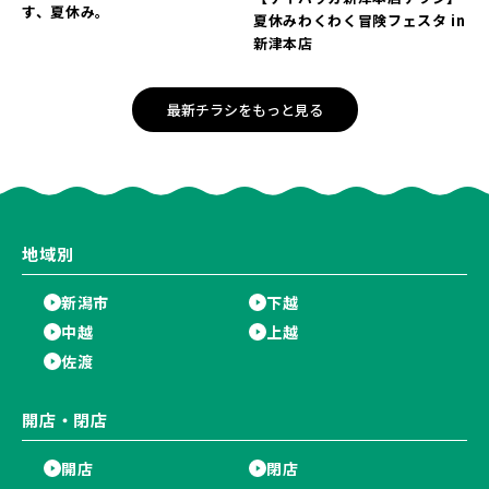
す、夏休み。
夏休みわくわく冒険フェスタ in
新津本店
最新チラシをもっと見る
地域別
新潟市
下越
中越
上越
佐渡
開店・閉店
開店
閉店