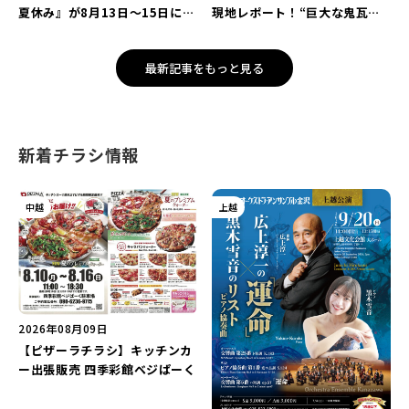
夏休み』が8月13日～15日に開
現地レポート！“巨大な鬼瓦モ
催！「蔵元かき氷」や「風鈴作
ニュメント”で記念撮影を楽し
り体験」を満喫しよう♪
もう♪
最新記事をもっと見る
新着チラシ情報
中越
上越
2026年08月09日
【ピザーラチラシ】キッチンカ
ー出張販売 四季彩館ベジぱーく