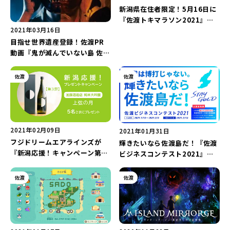
新潟県在住者限定！5月16日に
『佐渡トキマラソン2021』開
2021年03月16日
催！
目指せ世界遺産登録！佐渡PR
動画『鬼が滅んでいない島 佐渡
島』が公開！
佐渡
佐渡
2021年02月09日
2021年01月31日
フジドリームエアラインズが
輝きたいなら佐渡島だ！『佐渡
『新潟応援！キャンペーン第3
ビジネスコンテスト2021』が2
弾』実施！応募は2月28日ま
月13日開催！
で！
佐渡
佐渡