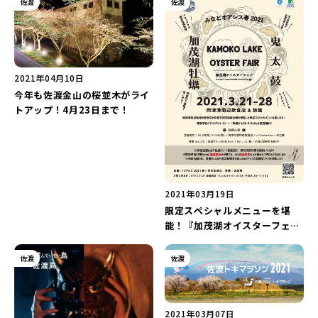
佐渡
佐渡
ラージュ）』が4月16日オープ
ン！
2021年04月10日
今年も佐渡金山の桜並木がライ
トアップ！4月23日まで！
2021年03月19日
限定スペシャルメニューを堪
能！『加茂湖オイスターフェ
ア』が3月21日より開催！
佐渡
佐渡
2021年03月07日