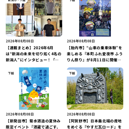
2026年08月08日
2026年08月08日
【連載まとめ】2026年6月
【胎内市】“山車の乗車体験”を
は“新潟の未来を切り拓く4名の
楽しめる『本町ふれ愛夜市 ふう
新潟人”にインタビュー！「学
りん祭り』が8月11日に開催！
生起業家」や「料理専門のフォ
レトロな商店街に「グルメ＆縁
トグラファー」など要チェック
日の露店」が大集結♪
下越
下越
♪
2026年08月08日
2026年08月08日
【新発田市】菊水酒造の夏休み
【阿賀野市】日本最北端の産地
限定イベント『酒蔵で過ごす、
をめぐる『やすだ瓦ロード』を