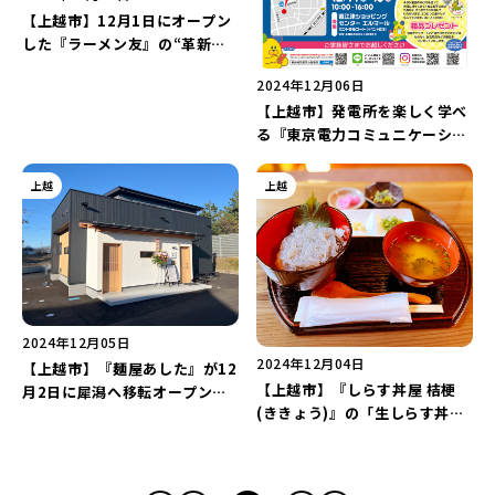
【上越市】12月1日にオープン
した『ラーメン友』の“革新の
一杯(卵かけ中華麺)”と“原点の
2024年12月06日
一杯(醤油ラーメン)”を食べ比
【上越市】発電所を楽しく学べ
べ！コシの強い自家製麺が魅力
る『東京電力コミュニケーショ
♪
ンブース』が12月14日・15日
に開催！“モモちゃんのでんき
上越
上越
クイズ”に挑戦しよう♪
2024年12月05日
2024年12月04日
【上越市】『麺屋あした』が12
【上越市】『しらす丼屋 桔梗
月2日に犀潟へ移転オープン！
(ききょう)』の「生しらす丼」
「濃厚鶏白湯」と「淡麗」のラ
と「紅白丼」を食べ比べ！プリ
ーメンがラインアップ♪
プリ食感の“生しらす”が食べら
れる♪