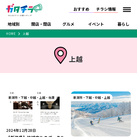
おすすめ
チラシ情報
地域別
開店・閉店
グルメ
イベント
暮らし
HOME
上越
食品スーパー・コンビ
戸建住宅・マンショ
特売セール
インタビュー
ニ
ン・土地
住宅メーカー・工務
新潟市
開店
ラーメン
体験・販売
施設・ショップ
下越
閉店
現地レポート
祭り・伝統行事
上越
店
ショッピングモール・
ドラッグストア・ホーム
特集・まとめ記事
大型施設
センター
食品メーカー・県産
リニューアル・移転
休業
開店まとめ
閉店まとめ
中越
和食
趣味・展示会
上越
洋食
ライブ・コンサート
品
新潟市・開店
新潟市・閉店
長岡市・開店
セツコママ
ランキング
新潟人
キャンペーン
ファッション
生活サービス
新潟市・下越・中越・上越・佐渡
長岡市・閉店
上越市・開店
新潟市・下越・中越・上越
上越市・閉店
開店まとめ
閉店まとめ
人気記事まとめ
定食まとめ
にいがた酒の陣・新潟
習い事・塾
アパレル・雑貨
フィットネス・ジム
佐渡
スイーツ
スポーツ
ランチ
ラーメン・開店
ラーメン・閉店
酒月
ラーメンまとめ
飲食店まとめ
観光スポット
温泉・入浴
ホテル
旅館
水族館
インテリア・雑貨
外食・テイクアウト
リラクゼーション・整体
スキー場
リユース・買取
新車・中古車・カー用品
旅行・レジャー
家電・携帯電話
2024年12月28日
新潟市中央区
ご当地グルメ
セミナー・講演会
新潟市東区
食べ歩き
子ども向け
テイクアウト
新潟市西区
花火大会
新潟市北区
季節・期間限定
入場無料
病院・クリニック
イオンモール
ラブラ万代・ラブラ2
冠婚葬祭
習い事・塾
通販・EC
イベント
求人