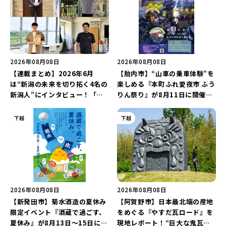
2026年08月08日
2026年08月08日
【連載まとめ】2026年6月
【胎内市】“山車の乗車体験”を
は“新潟の未来を切り拓く4名の
楽しめる『本町ふれ愛夜市 ふう
新潟人”にインタビュー！「学
りん祭り』が8月11日に開催！
生起業家」や「料理専門のフォ
レトロな商店街に「グルメ＆縁
トグラファー」など要チェック
日の露店」が大集結♪
下越
下越
♪
2026年08月08日
2026年08月08日
【新発田市】菊水酒造の夏休み
【阿賀野市】日本最北端の産地
限定イベント『酒蔵で過ごす、
をめぐる『やすだ瓦ロード』を
夏休み』が8月13日～15日に開
現地レポート！“巨大な鬼瓦モ