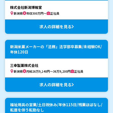
株式会社新潟博報堂
新潟県
年収300万円～
正社員
求人の詳細を見る
新潟米菓メーカーの「法務」法学部卒募集/未経験OK/
年休120日
三幸製菓株式会社
新潟県
月給26万9,140円～36万9,200円
正社員
求人の詳細を見る
福祉用具の営業/土日祝休み/年休115日/残業ほぼなし/
転居を伴う転勤なし