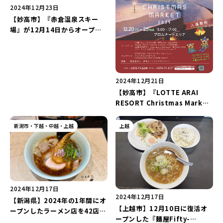
2024年12月23日
【妙高市】『赤倉温泉スキー
場』が12月14日からオープ
ン！“天然雪100％”のゲレンデ
で極上の滑りを満喫しよう♪
2024年12月21日
【妙高市】『LOTTE ARAI
RESORT Christmas Market
2024』が12月20日～25日まで
開催！クリスマス限定チキンも
新潟市・下越・中越・上越
上越
楽しめる♪
2024年12月17日
2024年12月17日
【新潟県】2024年の1年間にオ
【上越市】12月10日に復活オ
ープンしたラーメン店を42店舗
ープンした『麺屋Fifty-
まとめてご紹介♪淡麗系や生姜