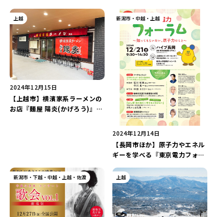
fifty(フィフティ・フィフテ
醤油など多彩なラーメンが誕
ィ)』をご紹介♪人気メニュー
生！(更新日：2024年12月25
上越
新潟市・中越・上越
の「焼肉ラーメンセット」を実
日)
食レポート！
2024年12月15日
【上越市】横濱家系ラーメンの
お店『麺屋 陽炎(かげろう)』が
12月29日に閉店…。
2024年12月14日
【長岡市ほか】原子力やエネル
ギーを学べる『東京電力フォー
ラム』が12月21日に開催！“ト
ークセッションやサイエンスシ
新潟市・下越・中越・上越・佐渡
上越
ョー”など内容が盛りだくさん
♪