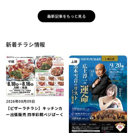
催！「蔵元かき氷」や「風鈴作
ニュメント”で記念撮影を楽し
り体験」を満喫しよう♪
もう♪
最新記事をもっと見る
新着チラシ情報
中越
上越
2026年08月09日
【ピザーラチラシ】キッチンカ
ー出張販売 四季彩館ベジぱーく