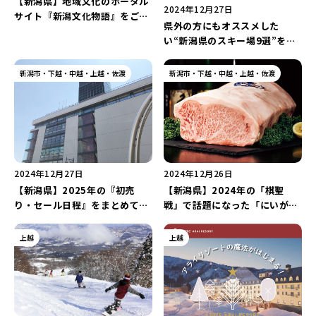
【新潟県】地域文化のポータル
新潟市南区
カフェ
住宅展示場
居酒屋・バー
新潟市江南区
完成見学会
焼肉
学生スポーツ
新潟市秋葉区
パスタ
アルビレックス
新潟市西蒲区
ビルボードプレイスBP
新潟伊勢丹
ピア万代
2024年12月27日
官公庁・自治体
新潟市 チラシ
長岡・見附 チラシ
サイト『新潟文化物語』をご紹
村上・関川
パン・ベーカリー
新発田・聖籠
タレカツ・豚カツ
県外の方にもオススメした
胎内・粟島
デカ盛り・大盛り
リバーサイド千秋
パティオPATIO
介♪“2024年に注目された記事
上越・妙高・糸魚川 チラシ
注目 チラシ
週末セール
い“新潟県のスキー場9選”をま
三条・加茂・田上
旨辛・激辛
定食・町定食
五泉・阿賀野・阿賀
海鮮・鮨
燕・弥彦
そば・うどん
ランキングTOP5”を発表！
火曜セール
オープン・リニューアルセール
とめてご紹介♪オープン日や料
長岡・見附
日本酒・新潟清酒
小千谷・十日町・津南
ワイン・クラフトビール
魚沼・南魚沼・湯沢
金、ゲレンデグルメがまるわか
周年祭・感謝祭セール
年末・初売りセール
新潟市・下越・中越・上越・佐渡
新潟市・下越・中越・上越・佐渡
柏崎・刈羽・出雲崎
ケーキ・パフェ
ビアガーデン・暑気払い
上越・妙高・糸魚川
り！(更新日：2024年12月27
日)
忘新年会・歓送迎会
2024年12月27日
2024年12月26日
【新潟県】2025年の『初売
【新潟県】2024年の「棋聖
り・セール日程』をまとめてご
戦」で話題になった「にいがた
紹介！元旦から営業しているお
グルメ」は…！？岩室温泉の旅
店も多数♪
館がおすすめする『にいがた和
上越
上越
牛』の料理6選をご紹介♪