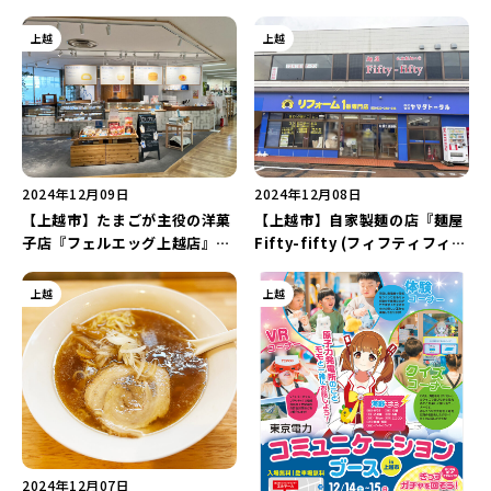
ガイダンス2026』が1月13日
プロジェクト』がスタート♪新
(新潟会場)と2月1日(上越会場)
潟県の飲酒運転の事故割合
上越
上越
に開催！事前予約で“Amazon
は“全国ワースト8位”…!?
ギフトカード3,000円分”をプ
レゼント♪
2024年12月09日
2024年12月08日
【上越市】たまごが主役の洋菓
【上越市】自家製麺の店『麺屋
子店『フェルエッグ上越店』が
Fifty-fifty (フィフティフィフ
移転のため1月13日に閉
ティ)』が12月10日にオープ
店･･･。新店舗は「パティオ」
ン！あの“老舗飲食店”が復活！
上越
上越
に2月下旬オープン予定！
2024年12月07日