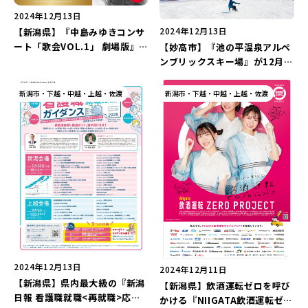
2024年12月13日
2024年12月13日
【新潟県】『中島みゆきコンサ
ート「歌会VOL.1」 劇場版』
【妙高市】『池の平温泉アルペ
が12月27日から公開！映画館
ンブリックスキー場』が12月
で使える鑑賞券を“1組2名
14日からオープン！日本屈指の
様”にプレゼント！
ワイドなコースを駆け抜けよう
新潟市・下越・中越・上越・佐渡
新潟市・下越・中越・上越・佐渡
♪
2024年12月13日
2024年12月11日
【新潟県】県内最大級の『新潟
【新潟県】飲酒運転ゼロを呼び
日報 看護職就職<再就職>応援
かける『NIIGATA飲酒運転ゼロ