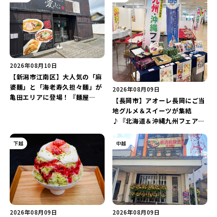
2026年08月10日
【新潟市江南区】大人気の「麻
婆麺」と「海老寿久担々麺」が
2026年08月09日
亀田エリアに登場！『麺屋
【長岡市】アオーレ長岡にご当
Aishin愛心』が亀田本町にオー
地グルメ＆スイーツが集結
プン予定♪
♪『北海道＆沖縄九州フェア
2026 inアオーレ』が8月11日
より開催！北海道限定「生食感
下越
中越
チェルシー」をゲットしよう♪
2026年08月09日
2026年08月09日