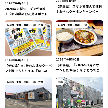
2026年04月03日
新潟市南区
カフェ
住宅展示場
居酒屋・バー
新潟市江南区
完成見学会
焼肉
学生スポーツ
新潟市秋葉区
パスタ
アルビレックス
新潟市西蒲区
ビルボードプレイスBP
新潟伊勢丹
ピア万代
2026年04月03日
官公庁・自治体
新潟市 チラシ
長岡・見附 チラシ
【新潟県】スマホで使えて便利
2026年の桜シーズンが到来
村上・関川
パン・ベーカリー
新発田・聖籠
タレカツ・豚カツ
胎内・粟島
デカ盛り・大盛り
リバーサイド千秋
パティオPATIO
♪お得なクーポンキャンペーン
上越・妙高・糸魚川 チラシ
注目 チラシ
週末セール
♪『新潟県のお花見スポット10
三条・加茂・田上
旨辛・激辛
定食・町定食
五泉・阿賀野・阿賀
海鮮・鮨
燕・弥彦
そば・うどん
『NIIGATA TICKET ガタチケ
火曜セール
オープン・リニューアルセール
選』をご紹介！“ライトアップ
2026』のオンラインクーポン
長岡・見附
日本酒・新潟清酒
小千谷・十日町・津南
ワイン・クラフトビール
魚沼・南魚沼・湯沢
された夜桜”を満喫しよう♪
周年祭・感謝祭セール
年末・初売りセール
新潟市・下越・中越・上越・佐渡
新潟市・下越・中越・上越
全35種を一挙紹介！
柏崎・刈羽・出雲崎
ケーキ・パフェ
ビアガーデン・暑気払い
上越・妙高・糸魚川
忘新年会・歓送迎会
2026年04月02日
2026年04月03日
【新潟県】『2026年3月にオー
【新潟県】60社のお得なクーポ
プンした36店』をまとめてご紹
ンを誰でももらえる『NIIGATA
介！県内初出店の「蒙古タンメ
TICKETガタチケ2026』が4月
ン中本 女池」や「辣辣麺飯
4日からスタート！500円引き
新潟市・下越・中越・上越・佐渡
中越
潤」など盛りだくさん♪
や10%割引など盛りだくさん♪