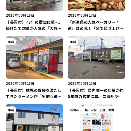
2026年03月29日
2026年03月27日
【長岡市】73年の歴史に幕…。
『新潟県の人気ベーカリー7
揚げたて惣菜が人気の『大谷精
選』は必見！「窯で焼き上げる
肉店』が3月31日に閉店…。
古民家ベーカリー」など“個性
的なパン屋さん”が登場♪
中越
中越
2026年03月26日
2026年03月25日
【長岡市】球児の胃袋を満たし
【長岡市】県内唯一の店舗が約
てきたラーメン店『男前☆飛雄
5年間の営業に幕。二郎系ラー
馬 総本店』が3月21日に閉
メン店『立川マシマシ 長岡店』
店…。
が3月29日に閉店…。
中越
新潟市・下越・中越・上越・佐渡