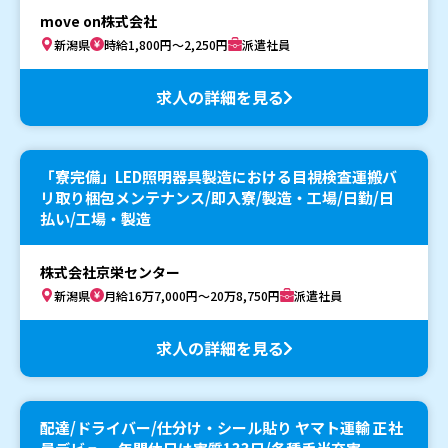
move on株式会社
新潟県
時給1,800円～2,250円
派遣社員
求人の詳細を見る
「寮完備」LED照明器具製造における目視検査運搬バ
リ取り梱包メンテナンス/即入寮/製造・工場/日勤/日
払い/工場・製造
株式会社京栄センター
新潟県
月給16万7,000円～20万8,750円
派遣社員
求人の詳細を見る
配達/ドライバー/仕分け・シール貼り ヤマト運輸 正社