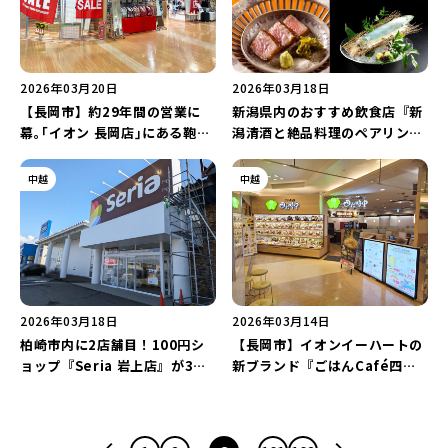
2026年03月20日
2026年03月18日
【長岡市】約29年間の営業に
新潟県内のおすすめ飲食店『新
幕｡｢イオン 長岡店｣にある鞄専
潟清酒と絶品料理のペアリング
門店『ITOYA STORAGE1(イ
10選』をご紹介！「新発田牛」
トウヤ ストレージ ワン)』が4
や「佐渡産紅ズワイガニ」など
中越
中越
月20日に閉店…。
お店選びの参考に♪
2026年03月18日
2026年03月14日
柏崎市内に2店舗目！100円シ
【長岡市】イオンイーハートの
ョップ『Seria 岩上店』が3月
新ブランド『ごはんCafé四六
20日にオープン♪卒業･送別シ
時中 長岡駅ビル店』が3月4日
ーズンにおすすめのメモリアル
にリニューアルオープン！アル
アイテムに注目！
コールが半額の“ハッピーアワ