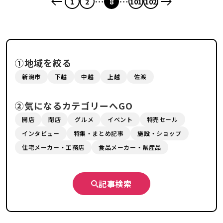
…
…
ー”も導入♪
1
2
8
101
102
①地域を絞る
新潟市
下越
中越
上越
佐渡
②気になるカテゴリーへGO
開店
閉店
グルメ
イベント
特売セール
インタビュー
特集・まとめ記事
施設・ショップ
住宅メーカー・工務店
食品メーカー・県産品
記事検索