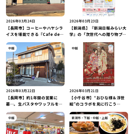
2026年03月24日
2026年03月23日
【長岡市】コーヒーやハヤシラ
【新潟県】『新潟日報みらい大
イスを堪能できる『Cafe de
学』の「次世代への贈り物プロ
Guri』が4月3日にオープン！
ジェクト」が3月22日にスター
バリアフリー設計で車椅子やベ
ト！「亀田縞ベビーセット」な
中越
中越
ビーカーも安心♪
ど“本物の価値”を想いとともに
届けよう♪
2026年03月22日
2026年03月21日
【長岡市】約1年間の営業に
【小千谷市】“おひな様＆浮世
幕…。生パスタやワッフルを堪
絵”のコラボを見に行こう
能できる『Cafe Tillie(ティリ
♪『絵紙(えがみ)と小千谷のひ
ー)』が3月30日に閉店！
いな祭り』が3月28日から開
中越
新潟市・下越・中越・上越
催！「謎解きスタンプラリー」
など催しが盛りだくさん♪