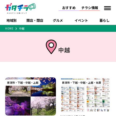
おすすめ
チラシ情報
地域別
開店・閉店
グルメ
イベント
暮らし
HOME
中越
食品スーパー・コンビ
戸建住宅・マンショ
特売セール
インタビュー
ニ
ン・土地
住宅メーカー・工務
新潟市
開店
ラーメン
体験・販売
施設・ショップ
下越
閉店
現地レポート
祭り・伝統行事
中越
店
ショッピングモール・
ドラッグストア・ホーム
特集・まとめ記事
大型施設
センター
食品メーカー・県産
リニューアル・移転
休業
開店まとめ
閉店まとめ
中越
和食
趣味・展示会
上越
洋食
ライブ・コンサート
品
新潟市・開店
新潟市・閉店
長岡市・開店
セツコママ
ランキング
新潟人
キャンペーン
ファッション
生活サービス
新潟市・下越・中越・上越
長岡市・閉店
上越市・開店
新潟市・下越・中越・上越・佐渡
上越市・閉店
開店まとめ
閉店まとめ
人気記事まとめ
定食まとめ
にいがた酒の陣・新潟
習い事・塾
アパレル・雑貨
フィットネス・ジム
佐渡
スイーツ
スポーツ
ランチ
ラーメン・開店
ラーメン・閉店
酒月
ラーメンまとめ
飲食店まとめ
観光スポット
温泉・入浴
ホテル
旅館
水族館
インテリア・雑貨
外食・テイクアウト
リラクゼーション・整体
スキー場
リユース・買取
新車・中古車・カー用品
旅行・レジャー
家電・携帯電話
新潟市中央区
ご当地グルメ
セミナー・講演会
新潟市東区
食べ歩き
子ども向け
テイクアウト
新潟市西区
花火大会
新潟市北区
季節・期間限定
入場無料
病院・クリニック
イオンモール
ラブラ万代・ラブラ2
冠婚葬祭
習い事・塾
通販・EC
イベント
求人