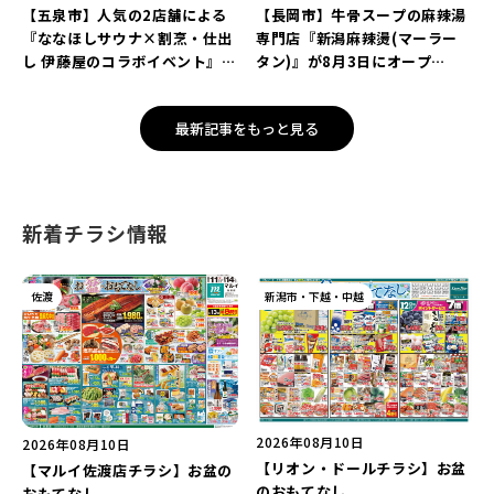
【五泉市】人気の2店舗による
【長岡市】牛骨スープの麻辣湯
『ななほしサウナ×割烹・仕出
専門店『新潟麻辣燙(マーラー
し 伊藤屋のコラボイベント』が
タン)』が8月3日にオープ
8月13日に限定開催！サウナと
ン！“ドリンクを1本”もらえる
かき氷でととのえよう♪
キャンペーンを実施中♪
最新記事をもっと見る
新着チラシ情報
佐渡
新潟市・下越・中越
2026年08月10日
2026年08月10日
【リオン・ドールチラシ】お盆
【マルイ佐渡店チラシ】お盆の
のおもてなし
おもてなし