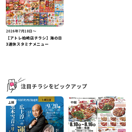
新潟市南区
カフェ
住宅展示場
居酒屋・バー
新潟市江南区
完成見学会
焼肉
学生スポーツ
新潟市秋葉区
パスタ
アルビレックス
新潟市西蒲区
ビルボードプレイスBP
新潟伊勢丹
ピア万代
官公庁・自治体
新潟市 チラシ
長岡・見附 チラシ
村上・関川
パン・ベーカリー
新発田・聖籠
タレカツ・豚カツ
胎内・粟島
デカ盛り・大盛り
リバーサイド千秋
パティオPATIO
上越・妙高・糸魚川 チラシ
注目 チラシ
週末セール
三条・加茂・田上
旨辛・激辛
定食・町定食
五泉・阿賀野・阿賀
海鮮・鮨
燕・弥彦
そば・うどん
火曜セール
オープン・リニューアルセール
長岡・見附
日本酒・新潟清酒
小千谷・十日町・津南
ワイン・クラフトビール
魚沼・南魚沼・湯沢
周年祭・感謝祭セール
年末・初売りセール
2026年7月18日〜
柏崎・刈羽・出雲崎
ケーキ・パフェ
ビアガーデン・暑気払い
上越・妙高・糸魚川
【アトレ柏崎店チラシ】海の日
忘新年会・歓送迎会
3連休スタミナメニュー
注目チラシをピックアップ
上越
中越