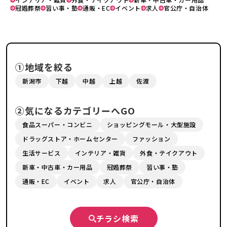
冠婚葬祭
習い事・塾
通販・EC
イベント
求人
官公庁・自治体
①地域を絞る
新潟市
下越
中越
上越
佐渡
②気になるカテゴリーへGO
食品スーパー・コンビニ
ショッピングモール・大型施設
ドラッグストア・ホームセンター
ファッション
生活サービス
インテリア・雑貨
外食・テイクアウト
新車・中古車・カー用品
冠婚葬祭
習い事・塾
通販・EC
イベント
求人
官公庁・自治体
チラシ検索