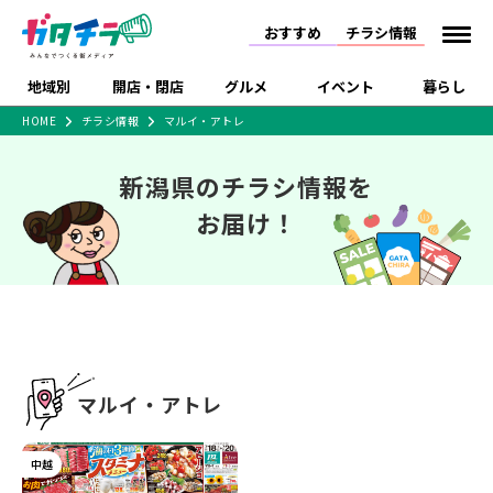
おすすめ
チラシ情報
地域別
開店・閉店
グルメ
イベント
暮らし
HOME
チラシ情報
マルイ・アトレ
食品スーパー・コンビ
戸建住宅・マンショ
特売セール
インタビュー
ニ
ン・土地
新潟県のチラシ情報を
住宅メーカー・工務
新潟市
開店
ラーメン
体験・販売
施設・ショップ
下越
閉店
現地レポート
祭り・伝統行事
店
お届け！
ショッピングモール・
ドラッグストア・ホーム
特集・まとめ記事
大型施設
センター
食品メーカー・県産
リニューアル・移転
休業
開店まとめ
閉店まとめ
中越
和食
趣味・展示会
上越
洋食
ライブ・コンサート
品
新潟市・開店
新潟市・閉店
長岡市・開店
セツコママ
ランキング
新潟人
キャンペーン
ファッション
生活サービス
長岡市・閉店
上越市・開店
上越市・閉店
開店まとめ
閉店まとめ
人気記事まとめ
定食まとめ
にいがた酒の陣・新潟
習い事・塾
アパレル・雑貨
フィットネス・ジム
佐渡
スイーツ
スポーツ
ランチ
ラーメン・開店
ラーメン・閉店
酒月
ラーメンまとめ
飲食店まとめ
マルイ・アトレ
観光スポット
温泉・入浴
ホテル
旅館
水族館
インテリア・雑貨
外食・テイクアウト
リラクゼーション・整体
スキー場
リユース・買取
新車・中古車・カー用品
旅行・レジャー
家電・携帯電話
中越
新潟市中央区
ご当地グルメ
セミナー・講演会
新潟市東区
食べ歩き
子ども向け
テイクアウト
新潟市西区
花火大会
新潟市北区
季節・期間限定
入場無料
病院・クリニック
イオンモール
ラブラ万代・ラブラ2
冠婚葬祭
習い事・塾
通販・EC
イベント
求人