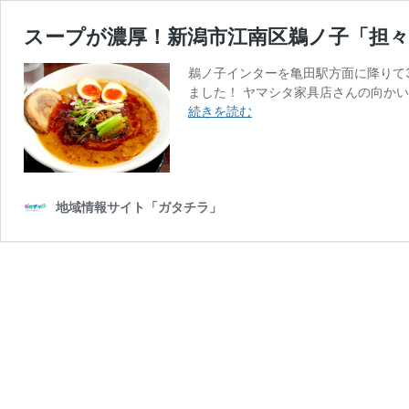
スープが濃厚！新潟市江南区鵜ノ子「担々
鵜ノ子インターを亀田駅方面に降りて3
ました！ ヤマシタ家具店さんの向かい
ス
続きを読む
ー
プ
が
濃
厚！
地域情報サイト「ガタチラ」
新
潟
市
江
南
区
鵜
ノ
子
「担々