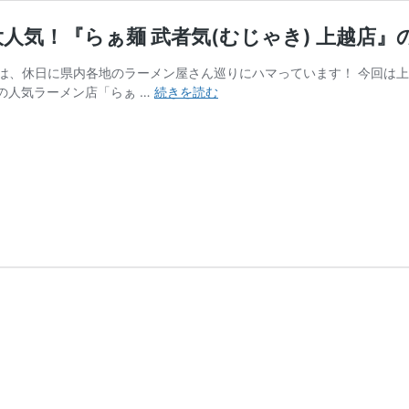
人気！『らぁ麺 武者気(むじゃき) 上越店』
、休日に県内各地のラーメン屋さん巡りにハマっています！ 今回は上越
【上
の人気ラーメン店「らぁ …
続きを読む
越
市】
ダ
シ
を
効
か
せ
た
極
上
の
一
杯
が
大