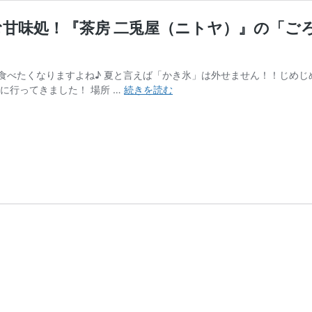
甘味処！『茶房 二兎屋（ニトヤ）』の「ご
食べたくなりますよね♪ 夏と言えば「かき氷」は外せません！！じめ
【新
に行ってきました！ 場所 …
続きを読む
潟
市
中
央
区】
気
さ
く
な
マ
ス
タ
ー
が
営