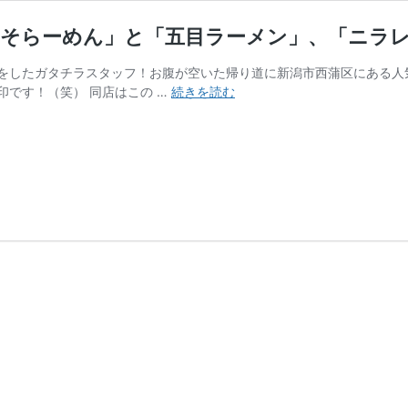
みそらーめん」と「五目ラーメン」、「ニラ
をしたガタチラスタッフ！お腹が空いた帰り道に新潟市西蒲区にある人気
新
です！（笑） 同店はこの …
続きを読む
潟
市
西
蒲
区
の
『味
の
八
珍
亭』
で
「特
製
み
そ