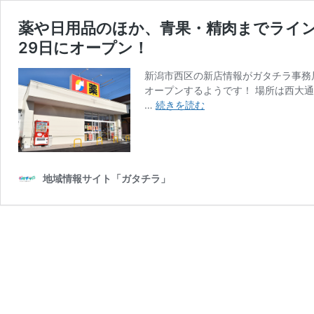
薬や日用品のほか、青果・精肉までライン
29日にオープン！
新潟市西区の新店情報がガタチラ事務
オープンするようです！ 場所は西大
薬
…
続きを読む
や
日
用
品
の
地域情報サイト「ガタチラ」
ほ
か、
青
果・
精
肉
ま
で
ラ