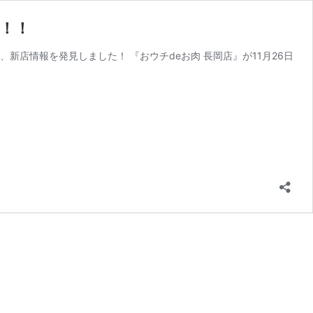
ン！！
店情報を発見しました！ 『おウチdeお肉 長岡店』が11月26日