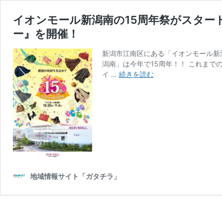
イオンモール新潟南の15周年祭がスタート
ー』を開催！
新潟市江南区にある「イオンモール新
潟南」は今年で15周年！！ これまで
イ
イ …
続きを読む
オ
ン
モ
ー
ル
新
潟
南
の
地域情報サイト「ガタチラ」
15
周
年
祭
が