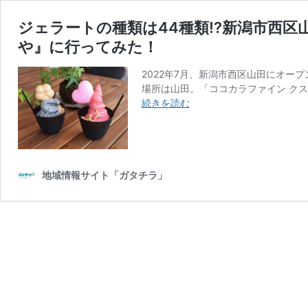
ジェラートの種類は44種類!?新潟市西
や』に行ってみた！
2022年7月、新潟市西区山田にオー
場所は山田。「ココカラファイン クス
ジ
続きを読む
ェ
ラ
ー
ト
の
地域情報サイト「ガタチラ」
種
類
は
44
種
類!?
新
潟
市