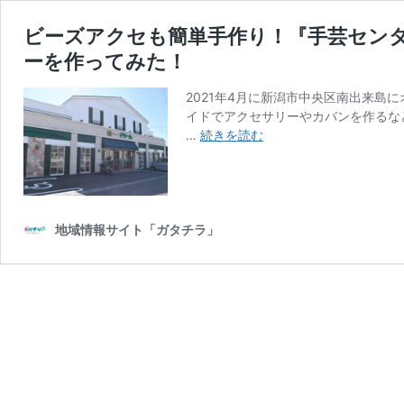
ビーズアクセも簡単手作り！『手芸セン
ーを作ってみた！
2021年4月に新潟市中央区南出来島
イドでアクセサリーやカバンを作るな
ビ
…
続きを読む
ー
ズ
ア
ク
セ
地域情報サイト「ガタチラ」
も
簡
単
手
作
り！
『手
芸
セ