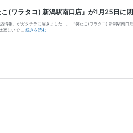
(ワラタコ) 新潟駅南口店』が1月25日に閉
店情報」がガタチラに届きました…。 『笑たこ(ワラタコ) 新潟駅南口店
ド
は寂しいで …
続きを読む
ン・
キ
ホ
ー
テ
新
潟
駅
南
口
店
に
あ
る
『笑
た