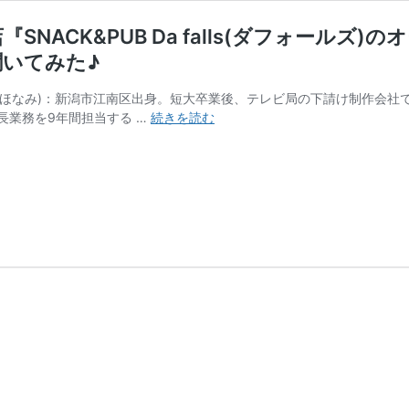
NACK&PUB Da falls(ダフォールズ
聞いてみた♪
わ ほなみ)：新潟市江南区出身。短大卒業後、テレビ局の下請け制作会社
【新
長業務を9年間担当する …
続きを読む
潟
市】
古
町
に
オ
ー
プ
ン
し
た
話
題
の
お