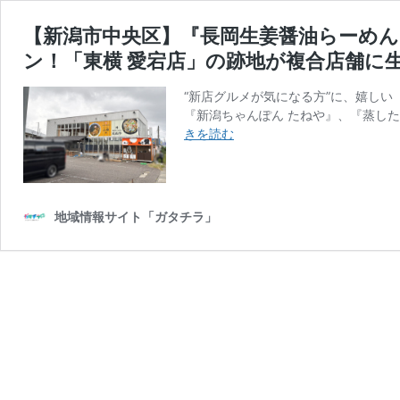
【新潟市中央区】『長岡生姜醤油らーめん 
ン！「東横 愛宕店」の跡地が複合店舗に
“新店グルメが気になる方”に、嬉しい
『新潟ちゃんぽん たねや』、『蒸したて
【新
きを読む
潟
市
中
央
地域情報サイト「ガタチラ」
区】
『長
岡
生
姜
醤
油
ら
ー
め