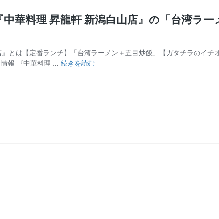
中華料理 昇龍軒 新潟白山店』の「台湾ラー
山店』とは【定番ランチ】「台湾ラーメン＋五目炒飯」【ガタチラのイチ
【新
ス情報 『中華料理 …
続きを読む
潟
市
中
央
区】
9
月
9
日
に
オ
ー
プ
ン
し