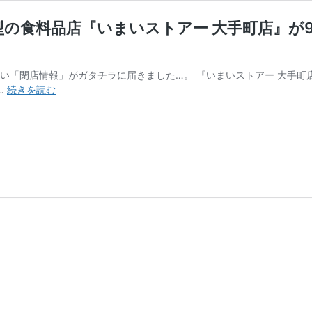
の食料品店『いまいストアー 大手町店』が9
い「閉店情報」がガタチラに届きました…。 『いまいストアー 大手町店
【上
…
続きを読む
越
市】
76
年
間
あ
り
が
と
う！
地
域
密
着
型