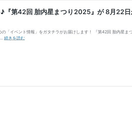
『第42回 胎内星まつり2025』が 8月2
の「イベント情報」をガタチラがお届けします！ 『第42回 胎内星まつり20
【胎
 …
続きを読む
内
市】
天
体
ツ
ア
ー
で
満
天
の
星
空
を
観