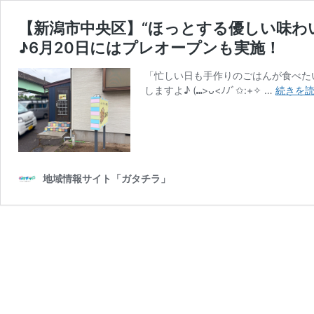
【新潟市中央区】“ほっとする優しい味わい
♪6月20日にはプレオープンも実施！
「忙しい日も手作りのごはんが食べたい
しますよ♪ (⑉>ᴗ<ﾉﾉﾞ✩:+✧ …
続きを
地域情報サイト「ガタチラ」