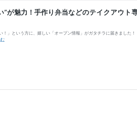
”が魅力！手作り弁当などのテイクアウト専門
！」という方に、嬉しい「オープン情報」がガタチラに届きました！ テイク
【新
読む
潟
市
中
央
区】“ほ
っ
と
す
る
優
し
い
味
わ
い”が