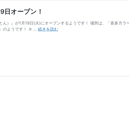
19日オープン！
ん）』が1月19日(火)にオープンするようです！ 場所は、「喜多方ラ
見
のようです！ ネ …
続きを読む
附
市
上
新
田
町
に
『ラ
ー
メ
ン
弐
豚』
が
1
月