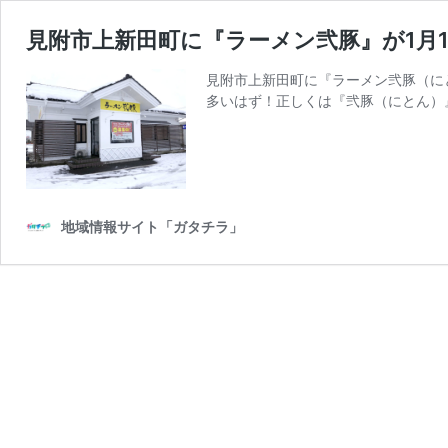
見附市上新田町に『ラーメン弐豚』が1月
見附市上新田町に『ラーメン弐豚（にと
多いはず！正しくは『弐豚（にとん）』
地域情報サイト「ガタチラ」