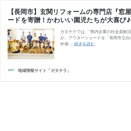
【長岡市】玄関リフォームの専門店『窓
ードを寄贈！かわいい園児たちが大喜び♪
ガタチラでは、“県内企業の社会貢献活
が、アウターシェードを「長岡市立白
【長
外側 …
続きを読む
岡
市】
玄
関
地域情報サイト「ガタチラ」
リ
フ
ォ
ー
ム
の
専
門
店
『窓